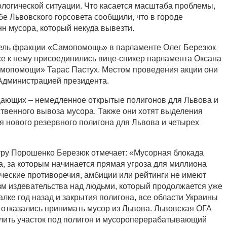
логической ситуации. Что касается масштаба проблемы,
бе Львовского горсовета сообщили, что в городе
нн мусора, который некуда вывезти.
тель фракции «Самопомощь» в парламенте Олег Березюк
же к нему присоединились вице-спикер парламента Оксана
амопомощи» Тарас Пастух. Местом проведения акции они
Администрацией президента.
дающих – немедленное открытые полигонов для Львова и
твенного вывоза мусора. Также они хотят выделения
я нового резервного полигона для Львова и четырех
тру Порошенко Березюк отмечает: «Мусорная блокада
а, за которым начинается прямая угроза для миллиона
ические противоречия, амбиции или рейтинги не имеют
зм издевательства над людьми, который продолжается уже
алке год назад и закрытия полигона, все области Украины
 отказались принимать мусор из Львова. Львовская ОГА
елить участок под полигон и мусороперерабатывающий