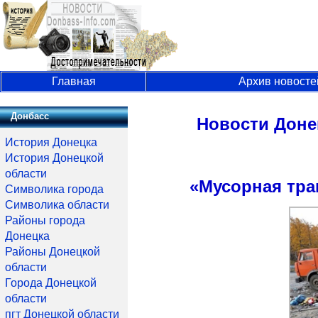
Главная
Архив новосте
Донбасс
Новости Доне
История Донецка
История Донецкой
области
«Мусорная тра
Символика города
Символика области
Районы города
Донецка
Районы Донецкой
области
Города Донецкой
области
пгт Донецкой области