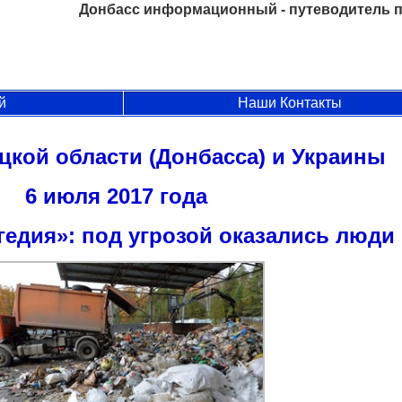
Донбасс информационный - путеводитель п
й
Наши Контакты
цкой области (Донбасса) и Украины
6 июля 2017 года
гедия»: под угрозой оказались люди