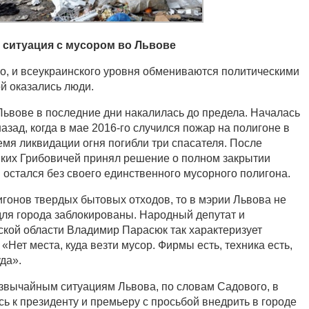
ситуация с мусором во Львове
го, и всеукраинского уровня обмениваются политическими
й оказались люди.
Львове в последние дни накалилась до предела. Началась
назад, когда в мае 2016-го случился пожар на полигоне в
емя ликвидации огня погибли три спасателя. После
иких Грибовичей принял решение о полном закрытии
в остался без своего единственного мусорного полигона.
игонов твердых бытовых отходов, то в мэрии Львова не
 для города заблокированы. Народный депутат и
кой области Владимир Парасюк так характеризует
Нет места, куда везти мусор. Фирмы есть, техника есть,
уда».
езвычайным ситуациям Львова, по словам Садового, в
ь к президенту и премьеру с просьбой внедрить в городе