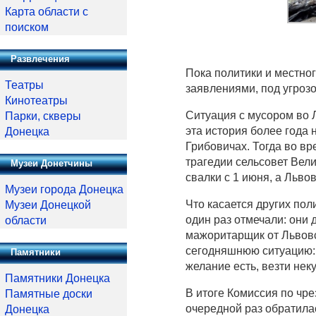
Карта области с
поиском
Развлечения
Пока политики и местно
Театры
заявлениями, под угрозо
Кинотеатры
Ситуация с мусором во 
Парки, скверы
эта история более года 
Донецка
Грибовичах. Тогда во вр
трагедии сельсовет Вел
Музеи Донетчины
свалки с 1 июня, а Льво
Музеи города Донецка
Что касается других пол
Музеи Донецкой
один раз отмечали: они
области
мажоритарщик от Львовс
сегодняшнюю ситуацию: «
Памятники
желание есть, везти нек
Памятники Донецка
В итоге Комиссия по чр
Памятные доски
очередной раз обратилас
Донецка