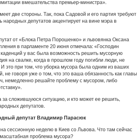
 имитации вмешательства премьер-министра».
еет две стороны. Так, пока Садовой и его партия требуют
ть народных депутатов акцентирует на вине мэра в
утат от «Блока Петра Порошенко» и львовянка Оксана
ления в парламенте 20 июня отмечала: «Господин
х каденций у вас была возможность решить мусорную
дия на свалке, когда в прошлом году погибли люди, не
. И это при том, что уборка мусора была одним из ваших
не говоря уже о том, что это ваша обязанность как главы
ч, немедленно решайте проблему с мусором, либо
тставку».
а за сложившуюся ситуацию, и кто может ее решить,
ародных депутатов.
дный депутат Владимир Парасюк
на сессионную неделю в Киев со Львова. Что там сейчас
о масштабная проблема мусора?