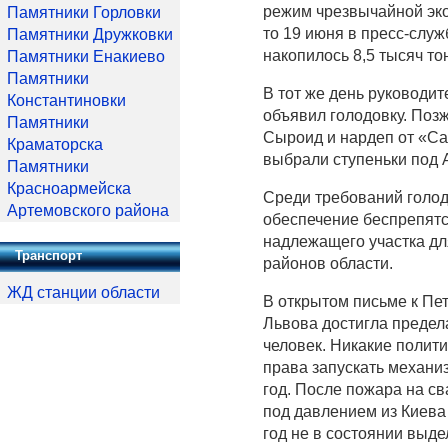
режим чрезвычайной эко
Памятники Горловки
то 19 июня в пресс-служ
Памятники Дружковки
накопилось 8,5 тысяч то
Памятники Енакиево
Памятники
В тот же день руководи
Константиновки
объявил голодовку. Поз
Памятники
Сыроид и нардеп от «С
Краматорска
выбрали ступеньки под 
Памятники
Красноармейска
Среди требований голо
Артемовского района
обеспечение беспрепятс
надлежащего участка дл
Транспорт
районов области.
ЖД станции области
В открытом письме к Пе
Львова достигла предел
человек. Никакие полит
права запускать механи
год. После пожара на св
под давлением из Киева
год не в состоянии выд