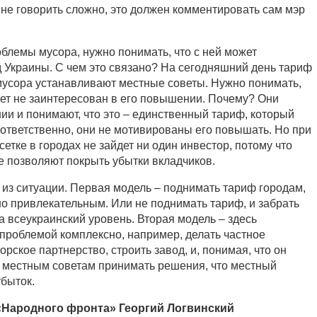
мне говорить сложно, это должен комментировать сам мэр
облемы мусора, нужно понимать, что с ней может
д Украины. С чем это связано? На сегодняшний день тариф
мусора устанавливают местные советы. Нужно понимать,
вет не заинтересован в его повышении. Почему? Они
ии и понимают, что это – единственный тариф, который
оответственно, они не мотивированы его повышать. Но при
тке в городах не зайдет ни один инвестор, потому что
 позволяют покрыть убытки вкладчиков.
а из ситуации. Первая модель – поднимать тариф городам,
но привлекательным. Или не поднимать тариф, и забрать
а всеукраинский уровень. Вторая модель – здесь
проблемой комплексно, например, делать частное
рское партнерство, строить завод, и, понимая, что он
к, местным советам принимать решения, что местный
убыток.
«Народного фронта» Георгий Логвинский