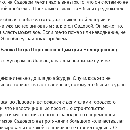
ю, на Садовом лежит часть вины за то, что он системно не
той проблемы. Насколько я знаю, там были предложения.
же общая проблема всех участников этой истории, и,
ции уже менее виновным является Садовой. Он может то,
я власть может все. Если где-то пожар или наводнение, не
 Это общеукраинская проблема.
«Блока Петра Порошенко» Дмитрий Белоцерковец
ю с мусором во Львове, и каковы реальные пути ее
действительно дошла до абсурда. Случилось это не
льшого количества лет, наверное, потому что были созданы
вал во Львове и встречался с депутатами городского
и, что инвестиционные проекты о строительстве
го и мусоросжигательного заводов по современной
у мэра Садового на протяжении большого количества лет.
лизировал и по какой-то причине не ставил подпись. О