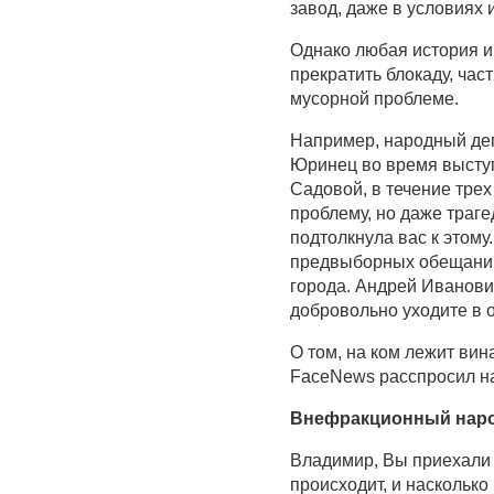
завод, даже в условиях
Однако любая история им
прекратить блокаду, час
мусорной проблеме.
Например, народный деп
Юринец во время выступ
Садовой, в течение тре
проблему, но даже траге
подтолкнула вас к этому
предвыборных обещаний, 
города. Андрей Иванови
добровольно уходите в о
О том, на ком лежит вин
FaceNews расспросил н
Внефракционный наро
Владимир, Вы приехали 
происходит, и наскольк