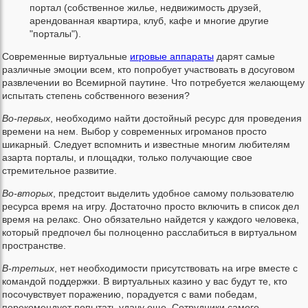
портал (собственное жилье, недвижимость друзей,
арендованная квартира, клуб, кафе и многие другие
"порталы").
Современные виртуальные
игровые аппараты
дарят самые
различные эмоции всем, кто попробует участвовать в досуговом
развлечении во Всемирной паутине. Что потребуется желающему
испытать степень собственного везения?
Во-первых
, необходимо найти достойный ресурс для проведения
времени на нем. Выбор у современных игроманов просто
шикарный. Следует вспомнить и известные многим любителям
азарта порталы, и площадки, только получающие свое
стремительное развитие.
Во-вторых
, предстоит выделить удобное самому пользователю
ресурса время на игру. Достаточно просто включить в список дел
время на релакс. Оно обязательно найдется у каждого человека,
который предпочел бы полноценно расслабиться в виртуальном
пространстве.
В-третьих
, нет необходимости присутствовать на игре вместе с
командой поддержки. В виртуальных казино у вас будут те, кто
посочувствует поражению, порадуется с вами победам,
порекомендует попытать удачу еще. Сотрудники самого