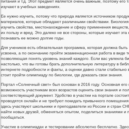
питания и т.д. Этот предмет является очень важным, поэтому его 
изучают в учебных заведениях.
Ее нужно изучить, потому что природа является источником продук
материалов, которые обладают различными свойствами. Биология
изучить свойства, местонахождение и сферу применения веществ,
их пользу и вред. Это далеко не все стороны, которые изучает эта
познавать ее можно долгие годы.
Для учеников есть обязательная программа, которая должна быть
усвоена, а по окончанию пройти экзаменационная работа в виде т
позволяющая понять уровень знаний каждого. Если вас увлекла б
настолько, что вы готовы брать дополнительную литературу в библи
интернете подробности и факты, а оценки давно стали стабильно 
стоит пройти олимпиаду по биологии, где доказать свои знания.
Портал «Солнечный свет» был основан в 2016 году. Основная его 
возможность участникам всех возрастов оценить свои знания и пол
соответствующий документ. Удобство в участии на портале состоит 
проводятся онлайн и не требуют покидать привычного помещения.
здесь участвуют школьники и преподаватели из России и стран СНГ
найти новых друзей, обменяться опытом, поделиться знаниями и 
пообщаться.
Участие в олимпиадах и тестировании абсолютно бесплатно. Зде