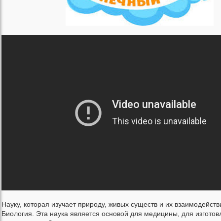
Науку, которая изучает природу, живых существ и их взаимодейст
Биология. Эта наука является основой для медицины, для изготов