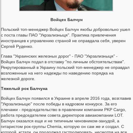
Войцех Балчун
Польский топ-менеджер Войцех Балчун якобы добровольно ушел
с поста главы ПАО "Укрзализныця". Практика привлечения
иностранцев к управлению страной не оправдала себя, уверен
Сергей Руденко.
Глава "Украинских железных дорог" - ПАО "Укрзализныця" -
Войцех Балчун подал в отставку "по личным обстоятельствам".
Рекрутированный в Украину польский топ-менеджер не оправдал
возложенные на него надежды по наведению порядка на
железной дороге.
Тяжелый рок Балчуна
Войцех Балчун появился в Украине в апреле 2016 года, возглавив
"Укрзализныцю" после победы в кадровом конкурсе. За его
плечами - председательство в правлении компании PKP Cargo,
работа председателем совета директоров авиакомпании LOT.
Балчун оказался еще и не типичным чиновником-занудой, а
гитаристом рок-группы Chemia, которую он сам же и создал. С
которой, кстати, он продолжал гастролировать, несмотря на все