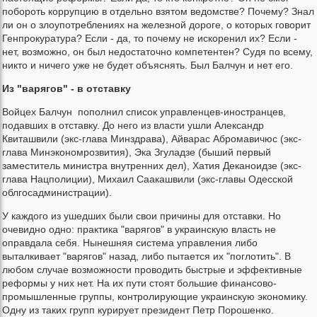
побороть коррупцию в отдельно взятом ведомстве? Почему? Знал
ли он о злоупотреблениях на железной дороге, о которых говорит
Генпрокуратура? Если - да, то почему не искоренил их? Если -
нет, возможно, он был недостаточно компетентен? Судя по всему,
никто и ничего уже не будет объяснять. Был Балчун и нет его.
Из "варягов" - в отставку
Войцех Балчун пополнил список управленцев-иностранцев,
подавших в отставку. До него из власти ушли Александр
Квиташвили (экс-глава Минздрава), Айварас Абромавичюс (экс-
глава Минэкономрозвития), Эка Згуладзе (быший первый
заместитель министра внутренних дел), Хатия Деканоидзе (экс-
глава Нацполиции), Михаил Саакашвили (экс-главы Одесской
облгосадминистрации).
У каждого из ушедших были свои причины для отставки. Но
очевидно одно: практика "варягов" в украинскую власть не
оправдала себя. Нынешняя система управления либо
выталкивает "варягов" назад, либо пытается их "поглотить". В
любом случае возможности проводить быстрые и эффективные
реформы у них нет. На их пути стоят большие финансово-
промышленные группы, контролирующие украинскую экономику.
Одну из таких групп курирует президент Петр Порошенко.