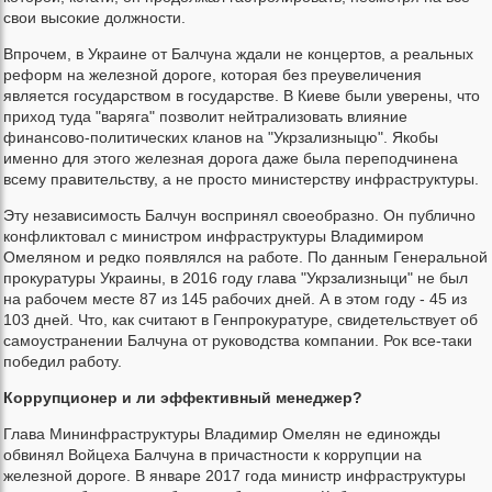
свои высокие должности.
Впрочем, в Украине от Балчуна ждали не концертов, а реальных
реформ на железной дороге, которая без преувеличения
является государством в государстве. В Киеве были уверены, что
приход туда "варяга" позволит нейтрализовать влияние
финансово-политических кланов на "Укрзализныцю". Якобы
именно для этого железная дорога даже была переподчинена
всему правительству, а не просто министерству инфраструктуры.
Эту независимость Балчун воспринял своеобразно. Он публично
конфликтовал с министром инфраструктуры Владимиром
Омеляном и редко появлялся на работе. По данным Генеральной
прокуратуры Украины, в 2016 году глава "Укрзализныци" не был
на рабочем месте 87 из 145 рабочих дней. А в этом году - 45 из
103 дней. Что, как считают в Генпрокуратуре, свидетельствует об
самоустранении Балчуна от руководства компании. Рок все-таки
победил работу.
Коррупционер и ли эффективный менеджер?
Глава Мининфраструктуры Владимир Омелян не единожды
обвинял Войцеха Балчуна в причастности к коррупции на
железной дороге. В январе 2017 года министр инфраструктуры