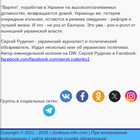
"Варяги", поработав в Украине на высокооплачиваемых
должностях, возвращаются домой. Украинцы же, потеряв
очередные иллюзии, остаются в режиме ожидания - реформ и
лучшей жизни. И это - не рок от Балчуна. Это уже - рок-н-ролл от
нынешней украинской власти.
Сергей Руденко - украинский журналист и политический
обозреватель. Издал несколько книг об украинских политиках.
Автор еженедельной колонки на DW. Сергей Руденко в Facebook:
facebook.com/facebook.com/sergij.rudenko1
Группы в социальных сетях:
Copyright © 2011 - 2026 | donbass-info.com | При копировании
информации с сайта активная ссылка обязательна!