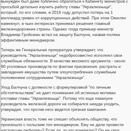
вынужден был даже публично обратиться к Кабинету министров с
просьбой детально изучить работу главы "Укрзализныци",
который, по его словам, в 2016 году допустил потерь на 1
миллиард гривен от коррупционных действий. При этом Омелян
намекнул, в чьих интересах принимал решения главный
железнодорожник страны. Однако тогда премьер-министр
Владимир Гройсман встал на защиту Балчуна, назвав поляка
эффективным менеджером.
Теперь же Генеральная прокуратура утверждает, что
руководитель "Укрзализныци" недобросовестно исполнял свои
служебные обязанности. В качестве весомого аргумента - около
90 уголовных производств по фактам присвоения, растраты и
завладения имущества путем злоупотребления служебным
положением сотрудниками "Укрзализныци".
Уход Балчуна с должности с формулировкой "по личным
обстоятельствам" не дает понимания об истинных мотивах
отставки главы "Укрзализныци". Потому что еще накануне
руководитель железной дороги не собирался никуда уходить,
утверждая, что против него ведется грязная кампания.
Украинская власть тоже не спешит объяснять обществу, что
произошло с польским топ-менеджером. Ему не дали провести
настоящие реформы? Если да, то кто конкретно? Он не смог