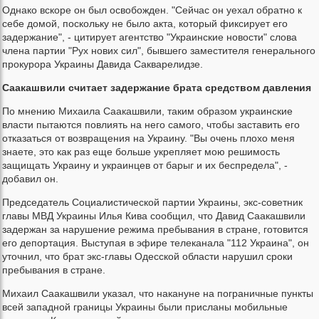
Однако вскоре он был освобожден. "Сейчас он уехал обратно к
себе домой, поскольку не было акта, который фиксирует его
задержание", - цитирует агентство "Украинские новости" слова
члена партии "Рух нових сил", бывшего заместителя генерального
прокурора Украины Давида Сакварелидзе.
Саакашвили считает задержание брата средством давления
По мнению Михаила Саакашвили, таким образом украинские
власти пытаются повлиять на него самого, чтобы заставить его
отказаться от возвращения на Украину. "Вы очень плохо меня
знаете, это как раз еще больше укрепляет мою решимость
защищать Украину и украинцев от барыг и их беспредела", -
добавил он.
Председатель Социалистической партии Украины, экс-советник
главы МВД Украины Илья Кива сообщил, что Давид Саакашвили
задержан за нарушение режима пребывания в стране, готовится
его депортация. Выступая в эфире телеканала "112 Украина", он
уточнил, что брат экс-главы Одесской области нарушил сроки
пребывания в стране.
Михаил Саакашвили указал, что накануне на пограничные пункты
всей западной границы Украины были присланы мобильные