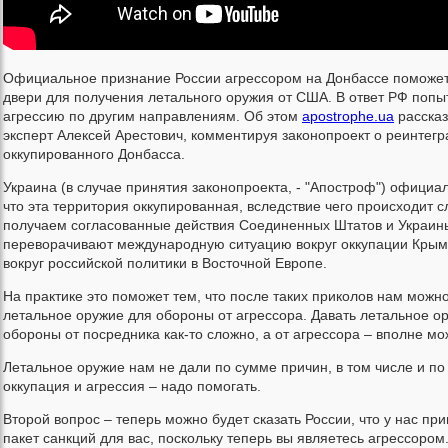
Официальное признание России агрессором на Донбассе поможет
двери для получения летального оружия от США. В ответ РФ попы
агрессию по другим направлениям. Об этом
apostrophe.ua
рассказ
эксперт Алексей Арестович, комментируя законопроект о реинтег
оккупированного Донбасса.
Украина (в случае принятия законопроекта, - "Апостроф") официал
что эта территория оккупированная, вследствие чего происходит 
получаем согласованные действия Соединенных Штатов и Украин
переворачивают международную ситуацию вокруг оккупации Крым
вокруг российской политики в Восточной Европе.
На практике это поможет тем, что после таких приколов нам можн
летальное оружие для обороны от агрессора. Давать летальное о
обороны от посредника как-то сложно, а от агрессора – вполне мо
Летальное оружие нам не дали по сумме причин, в том числе и по 
оккупация и агрессия – надо помогать.
Второй вопрос – теперь можно будет сказать России, что у нас пр
пакет санкций для вас, поскольку теперь вы являетесь агрессором