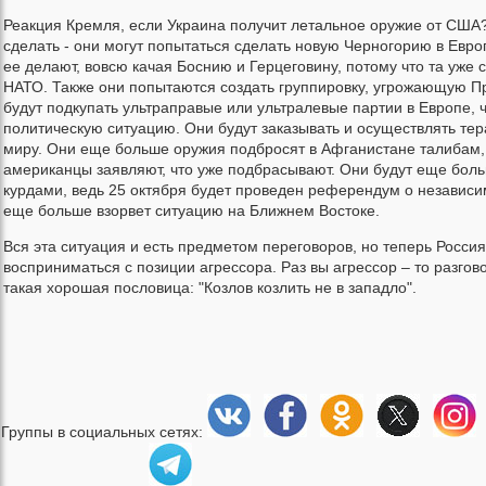
Реакция Кремля, если Украина получит летальное оружие от США?
сделать - они могут попытаться сделать новую Черногорию в Европ
ее делают, вовсю качая Боснию и Герцеговину, потому что та уже 
НАТО. Также они попытаются создать группировку, угрожающую П
будут подкупать ультраправые или ультралевые партии в Европе, 
политическую ситуацию. Они будут заказывать и осуществлять тер
миру. Они еще больше оружия подбросят в Афганистане талибам,
американцы заявляют, что уже подбрасывают. Они будут еще боль
курдами, ведь 25 октября будет проведен референдум о независим
еще больше взорвет ситуацию на Ближнем Востоке.
Вся эта ситуация и есть предметом переговоров, но теперь Россия
восприниматься с позиции агрессора. Раз вы агрессор – то разгово
такая хорошая пословица: "Козлов козлить не в западло".
Группы в социальных сетях: