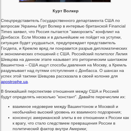
Курт Волкер
Спецпредставитель Государственного департамента США по
вопросам Украины Курт Волкер в интервью британской Financial
Times заявил, что Россия пытается "заморозить" конфликт на
Донбассе. Если Москва и в дальнейшем не пойдет на уступки,
ситуация будет ухудшаться, предупреждает представитель
Госдепа, и Кремлю вряд ли понравится разрыв дипломатических
и экономических отношений с США. Российский политолог Лилия
Шевцова на данном этапе называет это риторическим шантажом
Вашингтона – США ищут способы давления на Москву, а Кремль
раздумывает над путями отступления с Донбасса. О шансах на
успех этой тактики Шевцова рассказала в своей колонке для
apostrophe.ua
.
В ближайшей перспективе отношения между США и Россией
будут определять несколько "констант". Давайте перечислим их:
взаимное недоверие между Вашингтоном и Москвой и
необычайно высокий уровень их взаимного подозрения;
консенсус американской элиты в ее отношении к России как
к врагу, что стало следствием превращения России в
политический фактор внутри Америки;