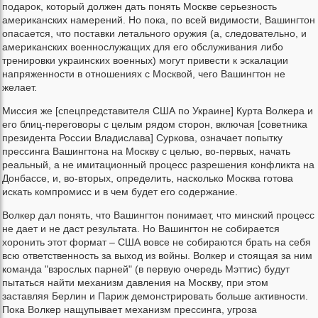
подарок, который должен дать понять Москве серьезность
американских намерений. Но пока, по всей видимости, Вашингтон
опасается, что поставки летального оружия (а, следовательно, и
американских военнослужащих для его обслуживания либо
тренировки украинских военных) могут привести к эскалации
напряженности в отношениях с Москвой, чего Вашингтон не
желает.
Миссия же [спецпредставителя США по Украине] Курта Волкера и
его блиц-переговоры с целым рядом сторон, включая [советника
президента России Владислава] Суркова, означает попытку
прессинга Вашингтона на Москву с целью, во-первых, начать
реальный, а не имитационный процесс разрешения конфликта на
Донбассе, и, во-вторых, определить, насколько Москва готова
искать компромисс и в чем будет его содержание.
Волкер дал понять, что Вашингтон понимает, что минский процесс
не дает и не даст результата. Но Вашингтон не собирается
хоронить этот формат – США вовсе не собираются брать на себя
всю ответственность за выход из войны. Волкер и стоящая за ним
команда "взрослых парней" (в первую очередь Мэттис) будут
пытаться найти механизм давления на Москву, при этом
заставляя Берлин и Париж демонстрировать больше активности.
Пока Волкер нащупывает механизм прессинга, угроза