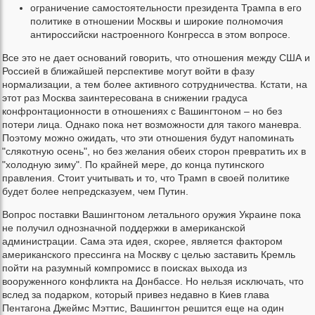
ограничение самостоятельности президента Трампа в его
политике в отношении Москвы и широкие полномочия
антироссийски настроенного Конгресса в этом вопросе.
Все это не дает оснований говорить, что отношения между США и
Россией в ближайшей перспективе могут войти в фазу
нормализации, а тем более активного сотрудничества. Кстати, на
этот раз Москва заинтересована в снижении градуса
конфронтационности в отношениях с Вашингтоном – но без
потери лица. Однако пока нет возможности для такого маневра.
Поэтому можно ожидать, что эти отношения будут напоминать
"слякотную осень", но без желания обеих сторон превратить их в
"холодную зиму". По крайней мере, до конца путинского
правления. Стоит учитывать и то, что Трамп в своей политике
будет более непредсказуем, чем Путин.
Вопрос поставки Вашингтоном летального оружия Украине пока
не получил однозначной поддержки в американской
администрации. Сама эта идея, скорее, является фактором
американского прессинга на Москву с целью заставить Кремль
пойти на разумный компромисс в поисках выхода из
вооруженного конфликта на Донбассе. Но нельзя исключать, что
вслед за подарком, который привез недавно в Киев глава
Пентагона Джеймс Мэттис, Вашингтон решится еще на один