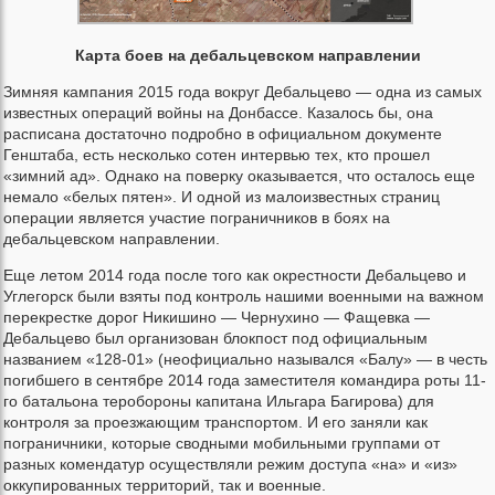
Карта боев на дебальцевском направлении
Зимняя кампания 2015 года вокруг Дебальцево — одна из самых
известных операций войны на Донбассе. Казалось бы, она
расписана достаточно подробно в официальном документе
Генштаба, есть несколько сотен интервью тех, кто прошел
«зимний ад». Однако на поверку оказывается, что осталось еще
немало «белых пятен». И одной из малоизвестных страниц
операции является участие пограничников в боях на
дебальцевском направлении.
Еще летом 2014 года после того как окрестности Дебальцево и
Углегорск были взяты под контроль нашими военными на важном
перекрестке дорог Никишино — Чернухино — Фащевка —
Дебальцево был организован блокпост под официальным
названием «128-01» (неофициально назывался «Балу» — в честь
погибшего в сентябре 2014 года заместителя командира роты 11-
го батальона теробороны капитана Ильгара Багирова) для
контроля за проезжающим транспортом. И его заняли как
пограничники, которые сводными мобильными группами от
разных комендатур осуществляли режим доступа «на» и «из»
оккупированных территорий, так и военные.