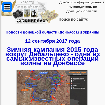
Донбасс информационный
- путеводитель по
Донецкой области
Поиск по сайту:
Новости Донецкой области (Донбасса) и Украины
12 сентября 2017 года
Зимняя кампания 2015 года
вокруг Дебальцево - одна из
самых известных операций
войны на Донбассе