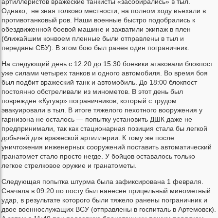
артиллеристов вражеские танкисты «засобирались» в тыл.
Однако, не зная толково местности, на полном ходу въехали в
противотанковый ров. Наши военные быстро подобрались к
обездвиженной боевой машине и захватили экипаж в плен
(ближайшим конвоем пленные были отправлены в тыл и
переданы СБУ). В этом бою был ранен один пограничник.
На следующий день с 12:20 до 15:30 боевики атаковали блокпост
уже силами четырех танков и одного автомобиля. Во время боя
был подбит вражеский танк и автомобиль. До 18:00 блокпост
постоянно обстреливали из минометов. В этот день был
поврежден «Кугуар» пограничников, который с трудом
эвакуировали в тыл. В итоге тяжелого пехотного вооружения у
гарнизона не осталось — попытку установить ДШК даже не
предпринимали, так как стационарная позиция стала бы легкой
добычей для вражеской артиллерии. К тому же после
уничтожения инженерных сооружений поставить автоматический
гранатомет стало просто негде. У бойцов оставалось только
легкое стрелковое оружие и гранатометы.
Следующая попытка штурма была зафиксирована 1 февраля.
Сначала в 09:20 по посту был нанесен прицельный минометный
удар, в результате которого были тяжело ранены пограничник и
двое военнослужащих ВСУ (отправлены в госпиталь в Артемовск).