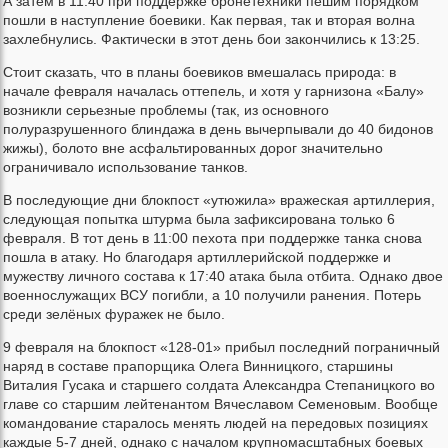
А затем в 11:40 при поддержке бронетехники пешим порядком
пошли в наступление боевики. Как первая, так и вторая волна
захлебнулись. Фактически в этот день бои закончились к 13:25.
Стоит сказать, что в планы боевиков вмешалась природа: в
начале февраля началась оттепель, и хотя у гарнизона «Балу»
возникли серьезные проблемы (так, из основного
полуразрушенного блиндажа в день вычерпывали до 40 бидонов
жижы), болото вне асфальтированных дорог значительно
ограничивало использование танков.
В последующие дни блокпост «утюжила» вражеская артиллерия,
следующая попытка штурма была зафиксирована только 6
февраля. В тот день в 11:00 пехота при поддержке танка снова
пошла в атаку. Но благодаря артиллерийской поддержке и
мужеству личного состава к 17:40 атака была отбита. Однако двое
военнослужащих ВСУ погибли, а 10 получили ранения. Потерь
среди зелёных фуражек не было.
9 февраля на блокпост «128-01» прибыл последний пограничный
наряд в составе прапорщика Олега Винницкого, старшины
Виталия Гусака и старшего солдата Александра Степаницкого во
главе со старшим лейтенантом Вячеславом Семеновым. Вообще
командование старалось менять людей на передовых позициях
каждые 5-7 дней, однако с началом крупномасштабных боевых