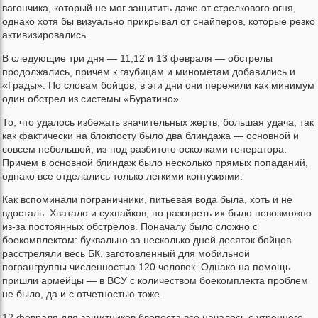
вагончика, который не мог защитить даже от стрелкового огня,
однако хотя бы визуально прикрывал от снайперов, которые резко
активизировались.
В следующие три дня — 11,12 и 13 февраля — обстрелы
продолжались, причем к гаубицам и минометам добавились и
«Грады». По словам бойцов, в эти дни они пережили как минимум
один обстрел из системы «Буратино».
То, что удалось избежать значительных жертв, большая удача, так
как фактически на блокпосту было два блиндажа — основной и
совсем небольшой, из-под разбитого осколками генератора.
Причем в основной блиндаж было несколько прямых попаданий,
однако все отделались только легкими контузиями.
Как вспоминали пограничники, питьевая вода была, хоть и не
вдосталь. Хватало и сухпайков, но разогреть их было невозможно
из-за постоянных обстрелов. Поначалу было сложно с
боекомплектом: буквально за несколько дней десяток бойцов
расстреляли весь БК, заготовленный для мобильной
погрангруппы численностью 120 человек. Однако на помощь
пришли армейцы — в ВСУ с количеством боекомплекта проблем
не было, да и с отчетностью тоже.
12 февраля для защитников блопоста все началось с утреннего