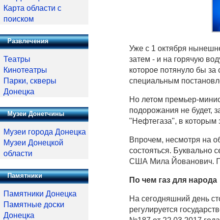
Карта области с
поиском
Развлечения
Уже с 1 октября нынешне
затем - и на горячую во
Театры
которое потянуло бы за
Кинотеатры
специальным постановл
Парки, скверы
Донецка
Но летом премьер-минис
подорожания не будет, 
Музеи Донетчины
"Нефтегаза", в которым
Музеи города Донецка
Впрочем, несмотря на о
Музеи Донецкой
состояться. Буквально с
области
США Мила Йованович. П
Памятники
По чем газ для народа
Памятники Донецка
На сегодняшний день ст
Памятные доски
регулируется государст
Донецка