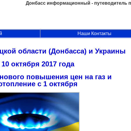
Донбасс информационный - путеводитель п
й
Наши Контакты
цкой области (Донбасса) и Украины
10 октября 2017 года
нового повышения цен на газ и
отопление с 1 октября