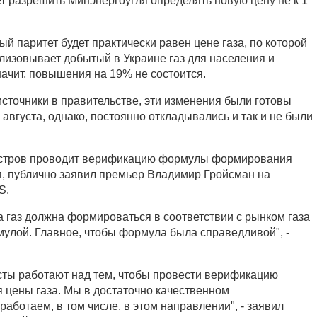
ет разрешить Минэнергоугля определять новую цену не к 1
ый паритет будет практически равен цене газа, по которой
лизовывает добытый в Украине газ для населения и
начит, повышения на 19% не состоится.
источники в правительстве, эти изменения были готовы
августа, однако, постоянно откладывались и так и не были
нистров проводит верификацию формулы формирования
я, публично заявил премьер Владимир Гройсман на
S.
а газ должна формироваться в соответствии с рынком газа
улой. Главное, чтобы формула была справедливой", -
ты работают над тем, чтобы провести верификацию
цены газа. Мы в достаточно качественном
работаем, в том числе, в этом направлении", - заявил