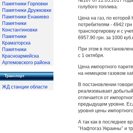
№187 от 22.03.2017 год
Памятники Горловки
голубого топлива.
Памятники Дружковки
Памятники Енакиево
Цена на газ, по которо
Памятники
потребителям - 4942 грн
Константиновки
транспортировку и с уч
Памятники
6957.90 грн. за 1000 куб.
Краматорска
При этом в постановлени
Памятники
с 1 октября.
Красноармейска
Артемовского района
Цена импортного парите
на немецком газовом ха
Транспорт
В постановлении говорит
ЖД станции области
реализовывает добытый 
отличается от импортног
предыдущем уровне. Есл
уровня цены импортного
А так как в последнее в
"Нафтогаз Украины" и т