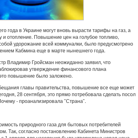
го года в Украине могут вновь вырасти тарифы на газ, а
ду и отопление. Повышение цен на голубое топливо,
 собой удорожание всей коммуналки, было предусмотрено
ением Кабмина еще в марте нынешнего года.
тр Владимир Гройсман неожиданно заявил, что
заблокировав утверждение финансового плана
 это повышение было заложено.
бещания главы правительства, повышение все еще может
егодня, 28 сентября, это прямо потребовала сделать посол
очему - проанализировала "Страна".
оимость природного газа для бытовых потребителей
вом. Так, согласно постановлению Кабинета Министров