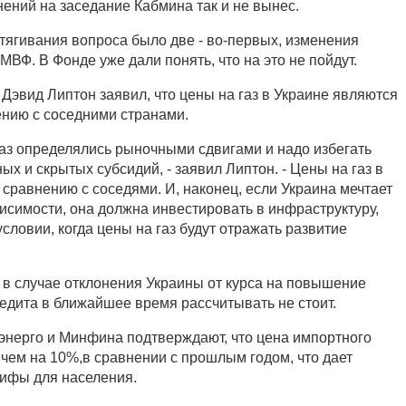
нений на заседание Кабмина так и не вынес.
тягивания вопроса было две - во-первых, изменения
 МВФ. В Фонде уже дали понять, что на это не пойдут.
Дэвид Липтон заявил, что цены на газ в Украине являются
ению с соседними странами.
газ определялись рыночными сдвигами и надо избегать
х и скрытых субсидий, - заявил Липтон. - Цены на газ в
 сравнению с соседями. И, наконец, если Украина мечтает
исимости, она должна инвестировать в инфраструктуру,
словии, когда цены на газ будут отражать развитие
о в случае отклонения Украины от курса на повышение
редита в ближайшее время рассчитывать не стоит.
энерго и Минфина подтверждают, что цена импортного
 чем на 10%,в сравнении с прошлым годом, что дает
ифы для населения.