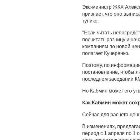
Экс-министр ЖКХ Алексей
признает, что оно выпис
тупике.
"Если читать непосредс
посчитать разницу и нач
компаниям по новой цен
полагает Кучеренко.
Поэтому, по информации
постановление, чтобы л
последнем заседании КМ
Но Кабмин может его ут
Как Кабмин может со
Сейчас для расчета цены
В изменениях, предлага
период с 1 апреля по 1 о