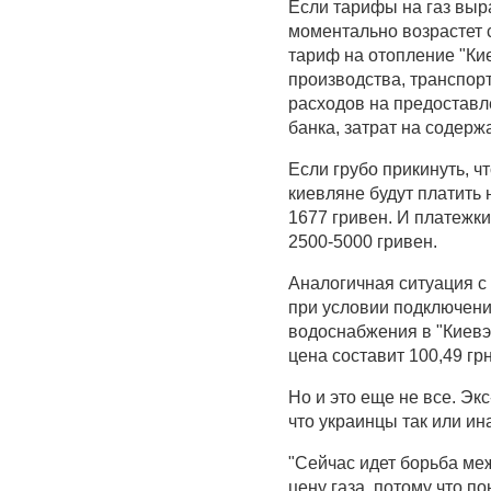
Если тарифы на газ вырас
моментально возрастет 
тариф на отопление "Кие
производства, транспорти
расходов на предоставле
банка, затрат на содерж
Если грубо прикинуть, ч
киевляне будут платить 
1677 гривен. И платежки
2500-5000 гривен.
Аналогичная ситуация с
при условии подключени
водоснабжения в "Киевэне
цена составит 100,49 грн
Но и это еще не все. Э
что украинцы так или ин
"Сейчас идет борьба ме
цену газа, потому что п