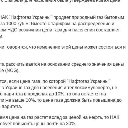
а с 1 апреля для населения была утверждена новая цена
й НАК "Нафтогаз Украины" продает природный газ бытовым
 за 1000 куб.м. Вместе с тарифом на распределение и
етом НДС розничная цена газа для населения составляет
м.
и говорится, что изменение этой цены может состояться и
та рассчитывается на основании среднего значения цены
бе (NCG).
ся, если цена газа, по которой "Нафтогаз Украины"
в Украине газ для населения и теплокоммунэнерго, не
о паритета в пределах до 10%, то она остается на
и же выше 10%, то цена газа должна быть повышена до
 паритета.
ремя цена на газ растет вслед за ценой на нефть, то НАК
ребует повысить цены почти на 20%.