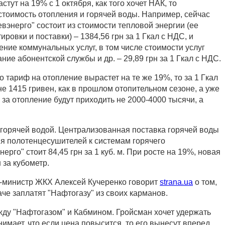
тут на 19% с 1 октября, как того хочет НАК, то
стоимость отопления и горячей воды. Например, сейчас
вэнерго" состоит из стоимости тепловой энергии (ее
ровки и поставки) – 1384,56 грн за 1 Гкал с НДС, и
ние коммунальных услуг, в том числе стоимости услуг
ание абонентской службы и др. – 29,89 грн за 1 Гкал с НДС.
то тариф на отопление вырастет на те же 19%, то за 1 Гкал
не 1415 гривен, как в прошлом отопительном сезоне, а уже
 за отопление будут приходить не 2000-4000 тысячи, а
 горячей водой. Централизованная поставка горячей воды
я полотенцесушителей к системам горячего
рго" стоит 84,45 грн за 1 куб. м. При росте на 19%, новая
 за кубометр.
кс-министр ЖКХ Алексей Кучеренко говорит
strana.ua
о том,
аче заплатят "Нафтогазу" из своих карманов.
жду "Нафтогазом" и Кабмином. Гройсман хочет удержать
онимает, что если цена повысится, то его вынесут вперед