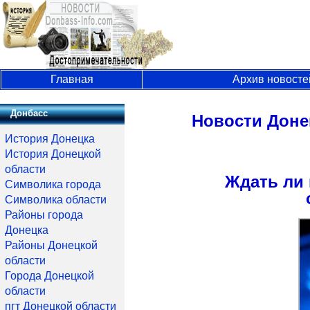
Главная
Архив новосте
Донбасс
Новости Доне
История Донецка
История Донецкой
области
Ждать ли 
Символика города
Символика области
Районы города
Донецка
Районы Донецкой
области
Города Донецкой
области
пгт Донецкой области