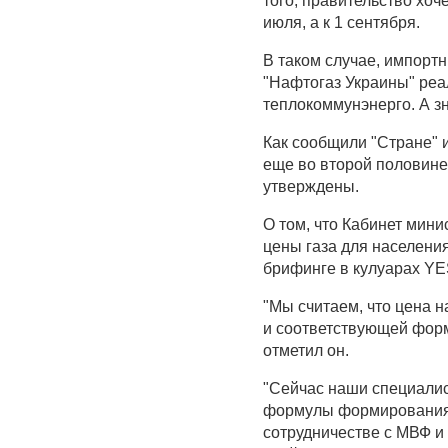
того, правительство хоч
июля, а к 1 сентября.
В таком случае, импортн
"Нафтогаз Украины" реа
теплокоммунэнерго. А з
Как сообщили "Стране" 
еще во второй половине 
утверждены.
О том, что Кабинет ми
цены газа для населени
брифинге в кулуарах YE
"Мы считаем, что цена н
и соответствующей форм
отметил он.
"Сейчас наши специалис
формулы формирования 
сотрудничестве с МВФ и 