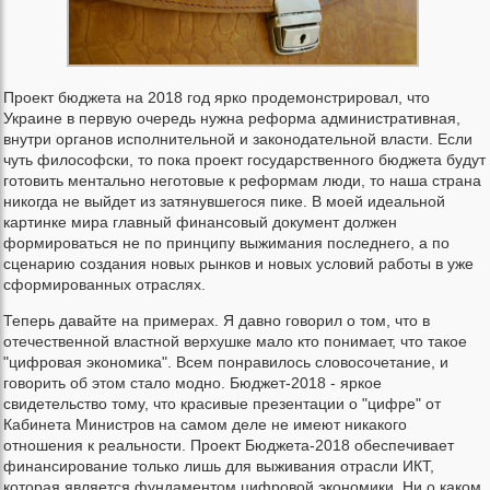
Проект бюджета на 2018 год ярко продемонстрировал, что
Украине в первую очередь нужна реформа административная,
внутри органов исполнительной и законодательной власти. Если
чуть философски, то пока проект государственного бюджета будут
готовить ментально неготовые к реформам люди, то наша страна
никогда не выйдет из затянувшегося пике. В моей идеальной
картинке мира главный финансовый документ должен
формироваться не по принципу выжимания последнего, а по
сценарию создания новых рынков и новых условий работы в уже
сформированных отраслях.
Теперь давайте на примерах. Я давно говорил о том, что в
отечественной властной верхушке мало кто понимает, что такое
"цифровая экономика". Всем понравилось словосочетание, и
говорить об этом стало модно. Бюджет-2018 - яркое
свидетельство тому, что красивые презентации о "цифре" от
Кабинета Министров на самом деле не имеют никакого
отношения к реальности. Проект Бюджета-2018 обеспечивает
финансирование только лишь для выживания отрасли ИКТ,
которая является фундаментом цифровой экономики. Ни о каком