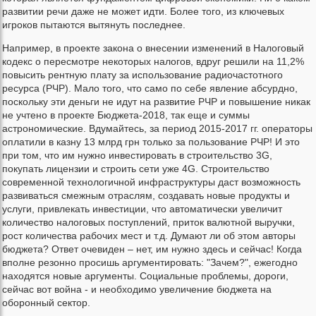
развитии речи даже не может идти. Более того, из ключевых
игроков пытаются вытянуть последнее.
Например, в проекте закона о внесении изменений в Налоговый
кодекс о пересмотре некоторых налогов, вдруг решили на 11,2%
повысить рентную плату за использование радиочастотного
ресурса (РЧР). Мало того, что само по себе явление абсурдно,
поскольку эти деньги не идут на развитие РЧР и повышение никак
не учтено в проекте Бюджета-2018, так еще и суммы
астрономические. Вдумайтесь, за период 2015-2017 гг. операторы
оплатили в казну 13 млрд грн только за пользование РЧР! И это
при том, что им нужно инвестировать в строительство 3G,
покупать лицензии и строить сети уже 4G. Строительство
современной технологичной инфраструктуры даст возможность
развиваться смежным отраслям, создавать новые продукты и
услуги, привлекать инвестиции, что автоматически увеличит
количество налоговых поступлений, приток валютной выручки,
рост количества рабочих мест и т.д. Думают ли об этом авторы
бюджета? Ответ очевиден – нет, им нужно здесь и сейчас! Когда
вполне резонно просишь аргументировать: "Зачем?", ежегодно
находятся новые аргументы. Социальные проблемы, дороги,
сейчас вот война - и необходимо увеличение бюджета на
оборонный сектор.