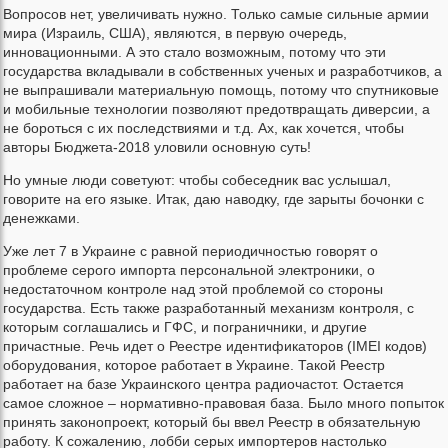
Вопросов нет, увеличивать нужно. Только самые сильные армии
мира (Израиль, США), являются, в первую очередь,
инновационными. А это стало возможным, потому что эти
государства вкладывали в собственных ученых и разработчиков, а
не выпрашивали материальную помощь, потому что спутниковые
и мобильные технологии позволяют предотвращать диверсии, а
не бороться с их последствиями и т.д. Ах, как хочется, чтобы
авторы Бюджета-2018 уловили основную суть!
Но умные люди советуют: чтобы собеседник вас услышал,
говорите на его языке. Итак, даю наводку, где зарыты бочонки с
денежками.
Уже лет 7 в Украине с равной периодичностью говорят о
проблеме серого импорта персональной электроники, о
недостаточном контроле над этой проблемой со стороны
государства. Есть также разработанный механизм контроля, с
которым соглашались и ГФС, и пограничники, и другие
причастные. Речь идет о Реестре идентификаторов (IMEI кодов)
оборудования, которое работает в Украине. Такой Реестр
работает на базе Украинского центра радиочастот. Остается
самое сложное – нормативно-правовая база. Было много попыток
принять законопроект, который бы ввел Реестр в обязательную
работу. К сожалению, лобби серых импортеров настолько