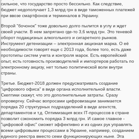
сильное, что государство просто бессильно. Как следствие,
бюджет недополучает 1,3 млрд грн в виде таможенных платежей
при ввозе смартфонов и терминалов в Украину.
Второй "бочонок" тоже довольно долго пылится в углу и ждет
своей участи. В нем запрятано где-то 3,6 млрд грн. Это теневой
оборот подакцизных алкогольного и сигаретного рынков.
Инструмент детенизации – электронная акцизная марка. О её
необходимости говорят еще с 2013 года, более того, есть даже
прототипы систем учета и контроля марок. Есть европейский
опыт, есть готовность производителей и импортеров работать по
электронному акцизу, нет только политической воли внутри
страны.
Третье. Бюджет-2018 должен предусматривать создание
"цифрового офиса" в виде органа исполнительной власти.
Скептики скажут, что это дополнительные затраты. Сразу
опровергну. Сейчас вопросами цифровизации занимается
порядка 20 структурных подразделений в виде агентств,
департаментов и т.д. Оптимизация всех IT-процессов в стране
позволит сэкономить порядка 3 млрд грн. И самое главное -
"цифровой офис" сможет эффективно и из одних рук управлять
всеми цифровыми процессами в Украине, например, созданием
единого реестра вместо семи функционирующих ныне. Эта