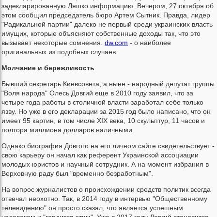
задекларированную Ляшко информацию. Вечером, 27 октября об
этом сообщил председатель бюро Артем Сытник. Правда, лидер
"Радикальной партии" далеко не первый среди украинских власть
имущих, которые объясняют собственные доходы так, что это
вызывает некоторые сомнения.
dw.com
- о наиболее
оригинальных из подобных случаев.
Молчание и бережливость
Бывший секретарь Киевсовета, а ныне - народный депутат группы
"Воля народа" Олесь Довгий еще в 2010 году заявил, что за
четыре года работы в столичной власти заработал себе только
язву. Но уже в его декларации за 2015 год было написано, что он
имеет 95 картин, в том числе XIX века, 10 скульптур, 11 часов и
полтора миллиона долларов наличными.
Однако биография Довгого на его личном сайте свидетельствует -
свою карьеру он начал как референт Украинской ассоциации
молодых юристов и научный сотрудник. А на момент избрания в
Верховную раду был "временно безработным".
На вопрос журналистов о происхождении средств политик всегда
отвечал неохотно. Так, в 2014 году в интервью "Общественному
телевидению" он просто сказал, что является успешным