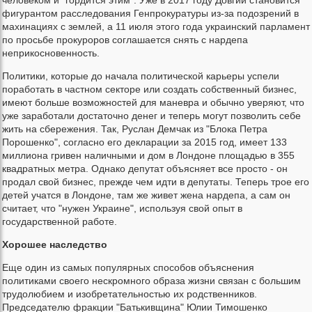
человеком и "гордится этим". Уже в 2017 году Довгий становится
фигурантом расследования Генпрокуратуры из-за подозрений в
махинациях с землей, а 11 июля этого года украинский парламент
по просьбе прокуроров соглашается снять с нардепа
неприкосновенность.
Политики, которые до начала политической карьеры успели
поработать в частном секторе или создать собственный бизнес,
имеют больше возможностей для маневра и обычно уверяют, что
уже заработали достаточно денег и теперь могут позволить себе
жить на сбережения. Так, Руслан Демчак из "Блока Петра
Порошенко", согласно его декларации за 2015 год, имеет 133
миллиона гривен наличными и дом в Лондоне площадью в 355
квадратных метра. Однако депутат объясняет все просто - он
продал свой бизнес, прежде чем идти в депутаты. Теперь трое его
детей учатся в Лондоне, там же живет жена нардепа, а сам он
считает, что "нужен Украине", используя свой опыт в
государственной работе.
Хорошее наследство
Еще один из самых популярных способов объяснения
политиками своего нескромного образа жизни связан с большим
трудолюбием и изобретательностью их родственников.
Председателю фракции "Батькивщина" Юлии Тимошенко