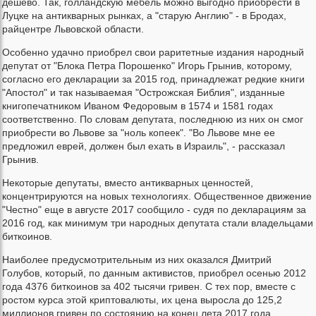
дешево. Так, голландскую мебель можно выгодно приобрести в
Луцке на антикварных рынках, а "старую Англию" - в Бродах,
райцентре Львовской области.
Особенно удачно приобрел свои раритетные издания народный
депутат от "Блока Петра Порошенко" Игорь Грынив, которому,
согласно его декларации за 2015 год, принадлежат редкие книги
"Апостол" и так называемая "Острожская Библия", изданные
книгопечатником Иваном Федоровым в 1574 и 1581 годах
соответственно. По словам депутата, последнюю из них он смог
приобрести во Львове за "ноль копеек". "Во Львове мне ее
предложил еврей, должен был ехать в Израиль", - рассказал
Грынив.
Некоторые депутаты, вместо антикварных ценностей,
концентрируются на новых технологиях. Общественное движение
"Честно" еще в августе 2017 сообщило - судя по декларациям за
2016 год, как минимум три народных депутата стали владельцами
биткоинов.
Наиболее предусмотрительным из них оказался Дмитрий
Голубов, который, по данным активистов, приобрел осенью 2012
года 4376 биткоинов за 402 тысячи гривен. С тех пор, вместе с
ростом курса этой криптовалюты, их цена выросла до 125,2
миллионов гривен по состоянию на конец лета 2017 года,