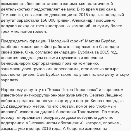
возможность беспрепятственно заниматься политической
деятельностью предоставляет ее муж. В то время как сама
Тимошенко, согласно ее декларации за 2015 год, как народный
депутат заработала 156 000 гривен, Александр Тимошенко
получил доход от трех иностранных компаний на сумму более
трех миллионов гривен.
Председатель фракции "Народный фронт" Максим Бурбак,
наоборот, может спокойно работать в парламенте благодаря
своей жене. Она, согласно декларации Бурбака за 2015 год,
является владельцем восьми грузовиков и конечным
бенефициаром корпоративных прав на компанию,
занимающуюся грузовыми перевозками, стоимостью четыре
миллиона гривен. Сам Бурбак также получает только депутатскую
зарплату.
Народному депутату от "Блока Петра Порошенко" и в прошлом
известному антикоррупционному журналисту Сергею Лещенко
собрать средства на новую квартиру в центре Киева площадью
192 квадратных метра, по его словам, помог его "любимый
человек", известная диджей Анастасия Топольская. По этому
поводу генеральная прокуратура даже возбудила дело по
подозрению в "незаконногом обогащении", которое, впрочем,
закрыла уже в конце 2016 года. А Лещенко женился на