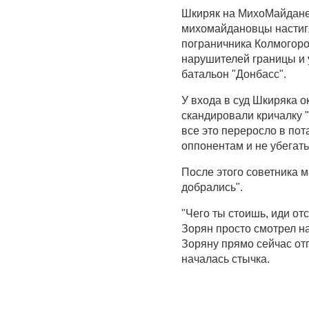
Шкиряк на МихоМайдане 
михомайдановцы настигл
пограничника Колмогоров
нарушителей границы и
батальон "Донбасс".
У входа в суд Шкиряка о
скандировали кричалку "
все это переросло в пот
оппонентам и не убегать
После этого советника м
добрались".
"Чего ты стоишь, иди от
Зорян просто смотрел н
Зоряну прямо сейчас отп
началась стычка.