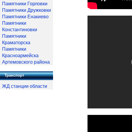
Памятники Горловки
Памятники Дружковки
Памятники Енакиево
Памятники
Константиновки
Памятники
Краматорска
Памятники
Красноармейска
Артемовского района
Транспорт
ЖД станции области