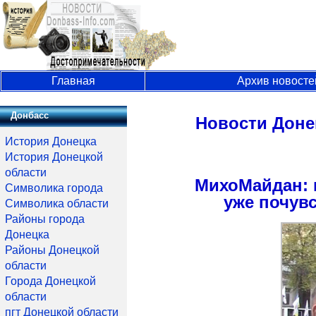
Главная
Архив новосте
Донбасс
Новости Доне
История Донецка
История Донецкой
области
МихоМайдан: 
Символика города
уже почув
Символика области
Районы города
Донецка
Районы Донецкой
области
Города Донецкой
области
пгт Донецкой области