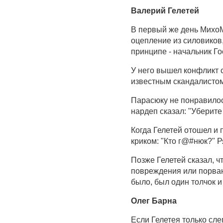
Валерий Гелетей
В первый же день МихоМ
оцепление из силовиков
принципе - начальник Г
У него вышел конфликт
известным скандалистом
Парасюку не понравилось
нардеп сказал: "Уберите 
Когда Гелетей отошел и 
криком: "Кто г@#нюк?" 
Позже Гелетей сказал, чт
повреждения или порван
было, был один толчок и
Олег Барна
Если Гелетея только сле