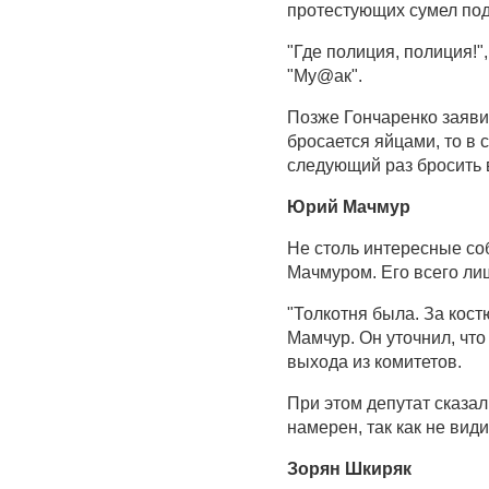
протестующих сумел подо
"Где полиция, полиция!",
"Му@ак".
Позже Гончаренко заявил
бросается яйцами, то в 
следующий раз бросить в
Юрий Мачмур
Не столь интересные с
Мачмуром. Его всего лиш
"Толкотня была. За кос
Мамчур. Он уточнил, чт
выхода из комитетов.
При этом депутат сказа
намерен, так как не види
Зорян Шкиряк