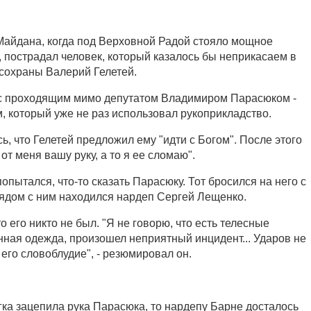
айдана, когда под Верховной Радой стояло мощное
, пострадал человек, который казалось бы неприкасаем в
осохраны Валерий Гелетей.
 с проходящим мимо депутатом Владимиром Парасюком -
, который уже не раз использовал рукоприкладство.
, что Гелетей предложил ему "идти с Богом". После этого
от меня вашу руку, а то я ее сломаю".
попытался, что-то сказать Парасюку. Тот бросился на него с
Рядом с ним находился нардеп Сергей Лещенко.
о его никто не был. "Я не говорю, что есть телесные
ная одежда, произошел неприятный инцидент... Ударов не
 его словоблудие", - резюмировал он.
гка зацепила рука Парасюка, то нардепу Барне досталось