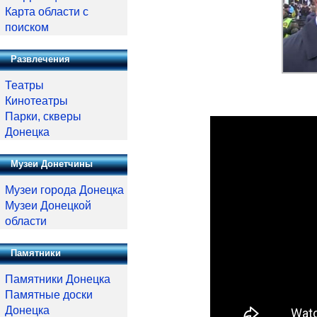
Карта области с
поиском
Развлечения
Театры
Кинотеатры
Парки, скверы
Донецка
Музеи Донетчины
Музеи города Донецка
Музеи Донецкой
области
Памятники
Памятники Донецка
Памятные доски
Донецка