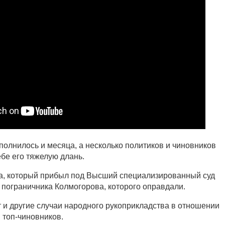
олнилось и месяца, а несколько политиков и чиновников
бе его тяжелую длань.
а, который прибыл под Высший специализированный суд
 пограничника Колмогорова, которого оправдали.
 и другие случаи народного рукоприкладства в отношении
 топ-чиновников.