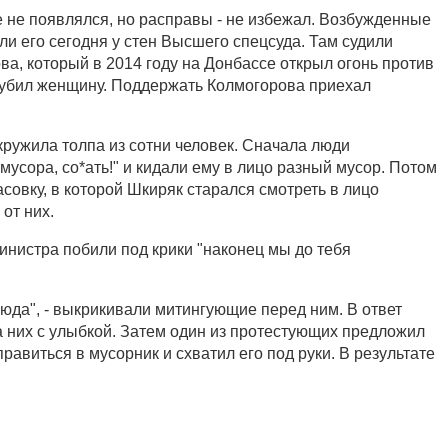
не появлялся, но расправы - не избежал. Возбужденные
и его сегодня у стен Высшего спецсуда. Там судили
а, который в 2014 году на Донбассе открыл огонь против
 убил женщину. Поддержать Колмогорова приехал
кружила толпа из сотни человек. Сначала люди
мусора, со*ать!" и кидали ему в лицо разный мусор. Потом
асовку, в которой Шкиряк старался смотреть в лицо
 от них.
инистра побили под крики "наконец мы до тебя
сюда", - выкрикивали митингующие перед ним. В ответ
а них с улыбкой. Затем один из протестующих предложил
равиться в мусорник и схватил его под руки. В результате