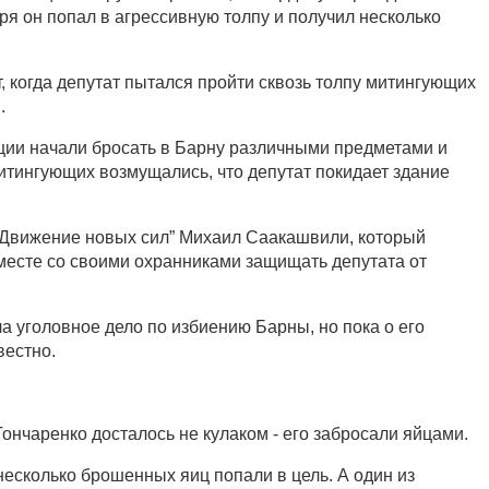
бря он попал в агрессивную толпу и получил несколько
, когда депутат пытался пройти сквозь толпу митингующих
.
ции начали бросать в Барну различными предметами и
митингующих возмущались, что депутат покидает здание
”Движение новых сил” Михаил Саакашвили, который
месте со своими охранниками защищать депутата от
а уголовное дело по избиению Барны, но пока о его
вестно.
ончаренко досталось не кулаком - его забросали яйцами.
 несколько брошенных яиц попали в цель. А один из