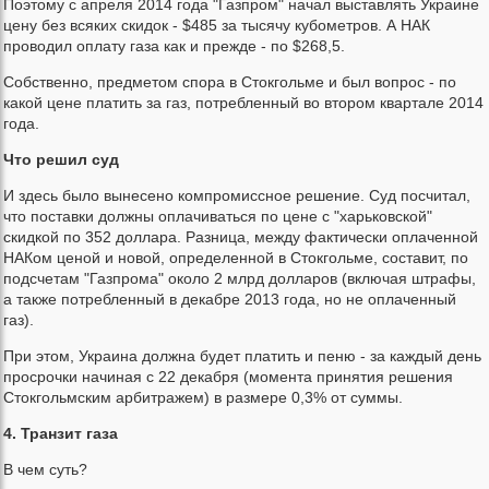
Поэтому с апреля 2014 года "Газпром" начал выставлять Украине
цену без всяких скидок - $485 за тысячу кубометров. А НАК
проводил оплату газа как и прежде - по $268,5.
Собственно, предметом спора в Стокгольме и был вопрос - по
какой цене платить за газ, потребленный во втором квартале 2014
года.
Что решил суд
И здесь было вынесено компромиссное решение. Суд посчитал,
что поставки должны оплачиваться по цене с "харьковской"
скидкой по 352 доллара. Разница, между фактически оплаченной
НАКом ценой и новой, определенной в Стокгольме, составит, по
подсчетам "Газпрома" около 2 млрд долларов (включая штрафы,
а также потребленный в декабре 2013 года, но не оплаченный
газ).
При этом, Украина должна будет платить и пеню - за каждый день
просрочки начиная с 22 декабря (момента принятия решения
Стокгольмским арбитражем) в размере 0,3% от суммы.
4. Транзит газа
В чем суть?