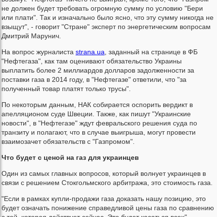
не должен будет требовать огромную сумму по условию "Бери
или плати". Так и изначально было ясно, что эту сумму никогда не
взыщут", - говорит "Стране" эксперт по энергетическим вопросам
Дмитрий Марунич.
На вопрос журналиста
strana.ua
, заданный на странице в ФБ
"Нефтегаза", как там оценивают обязательство Украины
выплатить более 2 миллиардов долларов задолженности за
поставки газа в 2014 году, в "Нефтегазе" ответили, что "за
полученный товар платят только трусы".
По некоторым данным, НАК собирается оспорить вердикт в
апелляционом суде Швеции. Также, как пишут "Украинские
новости", в "Нефтегазе" ждут февральского решения суда по
транзиту и полагают, что в случае выигрыша, могут провести
взаимозачет обязательств с "Газпромом".
Что будет с ценой на газ для украинцев
Один из самых главных вопросов, который волнует украинцев в
связи с решением Стокгольмского арбитража, это стоимость газа.
"Если в рамках купли-продажи газа доказать нашу позицию, это
будет означать понижение справедливой цены газа по сравнению