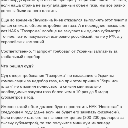
если наша страна не выкупала данный объем газа, мы все равно
должны были за него платить.
Еще во времена Януковича Киев отказался выполнять этот пункт и
начал снижать объем потребления газа. А в последние несколько
лет НАК у "Газпрома" вообще не закупает ни одного кубометра.
Точнее, газ-то покупается все-равно российский, но не у РФ, а у
европейских компаний.
Соответственно, "Газпром" требовал от Украины заплатить за
глобальный недобор.
Что решил суд?
Суд отверг требования "Газпрома" по взысканию с Украины
компенсации за недобор газа, но при этом принцип "бери или
плати" не отменил полностью, а снизил минимально
необходимые закупки газа более чем в 10 раз до 5 млрд
кубометров в год.
Именно такой объм должен будет проплатить НАК "Нефтегаз" в
следующем году (даже если не будет его закупать физически).
Если пересчитать его по нынешним ценам (200-230 долларов за
тысячу кубометров), то это получится минимум миллиард