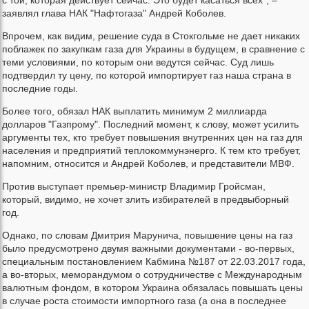
с той, которая действует сейчас. Это будет касаться всех", –
заявлял глава НАК "Нафтогаза" Андрей Коболев.
Впрочем, как видим, решение суда в Стокгольме не дает никаких
поблажек по закупкам газа для Украины в будущем, в сравнение с
теми условиями, по которым они ведутся сейчас. Суд лишь
подтвердил ту цену, по которой импортирует газ наша страна в
последние годы.
Более того, обязал НАК выплатить минимум 2 миллиарда
долларов "Газпрому". Последний момент, к слову, может усилить
аргументы тех, кто требует повышения внутренних цен на газ для
населения и предприятий теплокоммунэнерго. К тем кто требует,
напомним, относится и Андрей Коболев, и представители МВФ.
Против выступает премьер-министр Владимир Гройсман,
который, видимо, не хочет злить избирателей в предвыборный
год.
Однако, по словам Дмитрия Марунича, повышение цены на газ
было предусмотрено двумя важными документами - во-первых,
специальным постановлением Кабмина №187 от 22.03.2017 года,
а во-вторых, меморандумом о сотрудничестве с Международным
валютным фондом, в котором Украина обязалась повышать цены
в случае роста стоимости импортного газа (а она в последнее