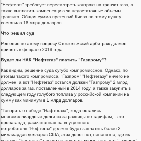
"Нефтегаз" требовует пересмотреть контракт на транзит газа, а
также выплатить компенсацию за недостаточные объемы
транзита. Общая сумма претензий Киева по этому пункту
составила 16 млрд долларов.
Что решил суд
Решение по этому вопросу Стокгольмский арбитраж должен
принять в феврале 2018 года.
Будет ли НАК "Нефтегаз" платить "Газпрому"?
Как видим, решение суда сугубо компромиссное. Однако, по
итогам такого компромисса, "Газпром" "Нефтегазу" ничего не
должен, а вот "Нефтегаз" остался должен "Газпрому" 2 млрд
долларов за газ, поставленный в 2014 году, а также закупить в
следующем году голубого топлива у российской компании на
сумму как минимум в 1 млрд долларов.
"Говорить о победе "Нафтогаза", когда остались
многомиллиардные долги из-за разницы по тарифам, - это
пропаганда, рассчитанная на внутреннего
потребителя."Нефтегаз" должен будет заплатить более 2
миллиардов долларов США, этих денег нет, непонятно, где их
возьмут. "Нефтогаз" ничего не выиграл, кроме того, что "Газпром"