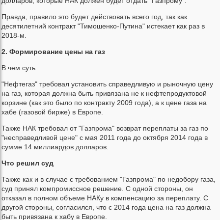
долларов, которые НАК должен будет отдать "Газпрому".
Правда, правило это будет действовать всего год, так как
десятилетний контракт "Тимошенко-Путина" истекает как раз в
2018-м.
2. Формирование цены на газ
В чем суть
"Нефтегаз" требовал установить справедливую и рыночную цену
на газ, которая должна быть привязана не к нефтепродуктовой
корзине (как это было по контракту 2009 года), а к цене газа на
хабе (газовой бирже) в Европе.
Также НАК требовал от "Газпрома" возврат переплаты за газ по
"несправедливой цене" с мая 2011 года до октября 2014 года в
сумме 14 миллиардов долларов.
Что решил суд
Также как и в случае с требованием "Газпрома" по недобору газа,
суд принял компромиссное решение. С одной стороны, он
отказал в полном объеме НАКу в компенсацию за переплату. С
другой стороны, согласился, что с 2014 года цена на газ должна
быть привязана к хабу в Европе.