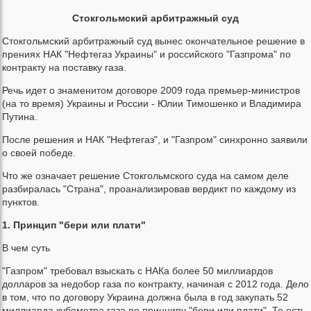
Стокгольмский арбитражный суд
Стокгольмский арбитражный суд вынес окончательное решение в
прениях НАК "Нефтегаз Украины" и российского "Газпрома" по
контракту на поставку газа.
Речь идет о знаменитом договоре 2009 года премьер-министров
(на то время) Украины и России - Юлии Тимошенко и Владимира
Путина.
После решения и НАК "Нефтегаз", и "Газпром" синхронно заявили
о своей победе.
Что же означает решение Стокгольмского суда на самом деле
разбиралась "Страна", проанализировав вердикт по каждому из
пунктов.
1. Принцип "бери или плати"
В чем суть
"Газпром" требовал взыскать с НАКа более 50 миллиардов
долларов за недобор газа по контракту, начиная с 2012 года. Дело
в том, что по договору Украина должна была в год закупать 52
миллиарда кубометра газа по принципу "бери или плати". То есть,