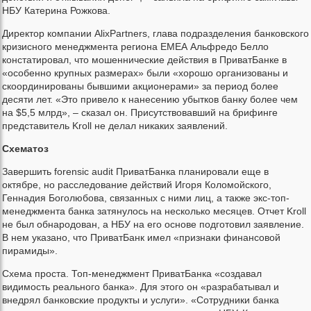
НБУ Катерина Рожкова.
Директор компании AlixPartners, глава подразделения банковского
кризисного менеджмента региона ЕМЕА Альфредо Белло
констатировал, что мошеннические действия в ПриватБанке в
«особенно крупных размерах» были «хорошо организованы и
скоординированы бывшими акционерами» за период более
десяти лет. «Это привело к нанесению убытков банку более чем
на $5,5 млрд», – сказал он. Присутствовавший на брифинге
представитель Kroll не делал никаких заявлений.
Схематоз
Завершить forensic audit ПриватБанка планировали еще в
октябре, но расследование действий Игоря Коломойского,
Геннадия Боголюбова, связанных с ними лиц, а также экс-топ-
менеджмента банка затянулось на несколько месяцев. Отчет Kroll
не был обнародован, а НБУ на его основе подготовил заявление.
В нем указано, что ПриватБанк имел «признаки финансовой
пирамиды».
Схема проста. Топ-менеджмент ПриватБанка «создавал
видимость реального банка». Для этого он «разрабатывал и
внедрял банковские продукты и услуги». «Сотрудники банка