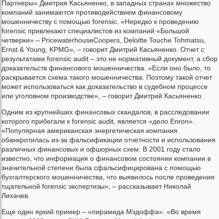
Партнеры» Дмитрия Касьяненко, в западных странах множество
компаний занимаются противодействием финансовому
мошенничеству с помощью forensic. «Нередко к проведению
forensic привлекают специалистов из компаний «Большой
четверки» – PricewaterhouseCoopers, Deloitte Touche Tohmatsu,
Ernst & Young, KPMG», – говорит Дмитрий Касьяненко. Отчет с
результатами forensic audit – это не нормативный документ, а сбор
доказательств финансового мошенничества. «Если оно было, то
раскрывается схема такого мошенничества. Поэтому такой отчет
может использоваться как доказательство в судебном процессе
или уголовном производстве», – говорит Дмитрий Касьяненко.
Одним из крупнейших финансовых скандалов, в расследовании
которого прибегали к forensic audit, является «дело Enron».
«Популярная американская энергетическая компания
обанкротилась из-за фальсификации отчетности и использования
различных финансовых и офшорных схем. В 2001 году стало
известно, что информация о финансовом состоянии компании в
значительной степени была сфальсифицирована с помощью
бухгалтерского мошенничества, что выявилось после проведения
тщательной forensic экспертизы», – рассказывает Николай
Лихачев.
Еще один яркий пример – «пирамида Мэдоффа». «Во время