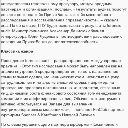
«представлены генеральному прокурору, международным
партнерам и организациям, послам». «Результаты аудита помогут
довести до конца кейс ПриватБанка как кейс масштабного
расследования и восстановления справедливости», – сказала
она. По ее словам, ГПУ будет использовать результаты forensic
audit. Министр финансов Александр Данилюк обвинял
генпрокурора Юрия Луценко в противодействии расследованию
доведения ПриватБанка до неплатежеспособности.
Классика жанра
Проведение forensic audit – распространенная международная
практика. «Этот тип исследования может быть направлен как на
анализ внутренней среды предприятия, то есть на выявление
сомнительных сделок, мошеннических схем, нечистых на руку
сотрудников, так и на анализ внешней среды, например, на
проведение проверок потенциальных контрагентов, связанных
лиц, динамики роста финансового состояния топ-менеджмента
компании и их аффилированных лиц. Обычно этот инструмент
активно используется на Западе для выявления
внутрикорпоративных мошенников», – поясняет FinClub партнер
юрфирмы Spenser & Kauffmann Николай Лихачев.
По словам управляющего партнера юрфирмы «Касьяненко и