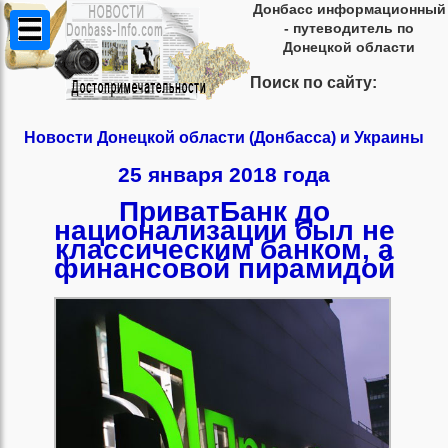
Донбасс информационный
- путеводитель по
Донецкой области
Поиск по сайту:
Новости Донецкой области (Донбасса) и Украины
25 января 2018 года
ПриватБанк до
национализации был не
классическим банком, а
финансовой пирамидой