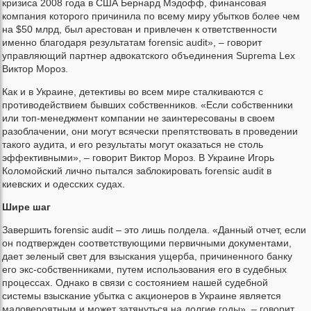
кризиса 2008 года в США Бернард Мэдофф, финансовая
компания которого причинила по всему миру убытков более чем
на $50 млрд, был арестован и привлечен к ответственности
именно благодаря результатам forensic audit», – говорит
управляющий партнер адвокатского объединения Suprema Lex
Виктор Мороз.
Как и в Украине, детективы во всем мире сталкиваются с
противодействием бывших собственников. «Если собственники
или топ-менеджмент компании не заинтересованы в своем
разоблачении, они могут всячески препятствовать в проведении
такого аудита, и его результаты могут оказаться не столь
эффективными», – говорит Виктор Мороз. В Украине Игорь
Коломойский лично пытался заблокировать forensic audit в
киевских и одесских судах.
Шире шаг
Завершить forensic audit – это лишь полдела. «Данный отчет, если
он подтвержден соответствующими первичными документами,
дает зеленый свет для взыскания ущерба, причиненного банку
его экс-собственниками, путем использования его в судебных
процессах. Однако в связи с состоянием нашей судебной
системы взыскание убытка с акционеров в Украине является
маловероятным и может затянуться на долгие годы», – говорит