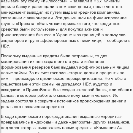
называли эту схему «пылесосом», – заявили в НБУ. Клиенты
верили банку и размещали в нем свои деньги, после чего топ-
менеджмент выводил их путем выдачи кредитов компаниям,
связанным с акционерами. Эти деньги шли на финансирование
группы «Приват». «Есть четкие признаки того, что кредитные
средства были использованы для покупки активов и
финансирования бизнеса в Украине и за границей в пользу экс-
акционеров и групп аффилированных с ними лиц», – сообщили в
НБУ.
Поскольку выданные кредиты были потрачены, то для
маскирования их невозвратного статуса и избегания
формирования резервов банк выдавал аффилированным лицам
новые займы. За их счет гасились старые долги и проценты по
ним – происходило циклическое перекредитование. Но чтобы о
существовании этой схемы не догадался НБУ, аудитор и
вкладчики, в ПриватБанке был создан «теневой банк», или «банк в
банке», в котором работало свыше полутысячи человек. Их
задача состояла в сокрытии источников происхождения денег и
реального назначения кредитов.
В ходе циклического перекредитования выданные «кредиты»
превращались в «доходы» и даже «депозиты» других заемщиков,
под залог которых выдавались новые кредиты. «Компания А»