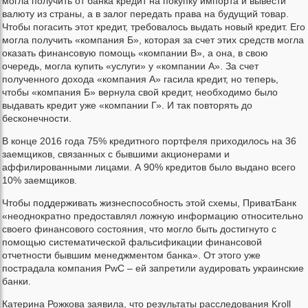
могла получить от банка кредит на покупку импорта и вывести
валюту из страны, а в залог передать права на будущий товар.
Чтобы погасить этот кредит, требовалось выдать новый кредит. Его
могла получить «компания Б», которая за счет этих средств могла
оказать финансовую помощь «компании В», а она, в свою
очередь, могла купить «услуги» у «компании А». За счет
полученного дохода «компания А» гасила кредит, но теперь,
чтобы «компания Б» вернула свой кредит, необходимо было
выдавать кредит уже «компании Г». И так повторять до
бесконечности.
В конце 2016 года 75% кредитного портфеля приходилось на 36
заемщиков, связанных с бывшими акционерами и
аффилированными лицами. А 90% кредитов было выдано всего
10% заемщиков.
Чтобы поддерживать жизнеспособность этой схемы, ПриватБанк
«неоднократно предоставлял ложную информацию относительно
своего финансового состояния, что могло быть достигнуто с
помощью систематической фальсификации финансовой
отчетности бывшим менеджментом банка». От этого уже
пострадала компания PwC – ей запретили аудировать украинские
банки.
Катерина Рожкова заявила, что результаты расследования Kroll