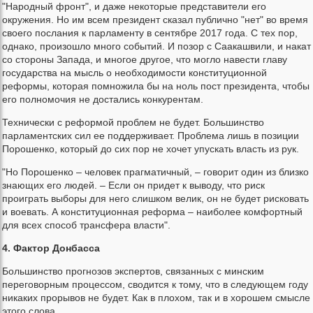
"Народный фронт", и даже некоторые представители его
окружения. Но им всем президент сказал публично "нет" во время
своего послания к парламенту в сентябре 2017 года. С тех пор,
однако, произошло много событий. И позор с Саакашвили, и накат
со стороны Запада, и многое другое, что могло навести главу
государства на мысль о необходимости конституционной
реформы, которая помножила бы на ноль пост президента, чтобы
его полномочия не достались конкурентам.
Технически с реформой проблем не будет. Большинство
парламентских сил ее поддерживает. Проблема лишь в позиции
Порошенко, который до сих пор не хочет упускать власть из рук.
"Но Порошенко – человек прагматичный, – говорит один из близко
знающих его людей. – Если он придет к выводу, что риск
проиграть выборы для него слишком велик, он не будет рисковать
и воевать. А конституционная реформа – наиболее комфортный
для всех способ трансфера власти".
4. Фактор Донбасса
Большинство прогнозов экспертов, связанных с минским
переговорным процессом, сводится к тому, что в следующем году
никаких прорывов не будет. Как в плохом, так и в хорошем смысле
этого слова.