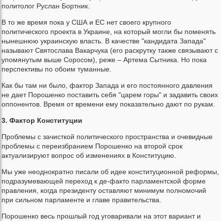
политолог Руслан Бортник.
В то же время пока у США и ЕС нет своего крупного
политического проекта в Украине, на который могли бы поменять
нынешнюю украинскую власть. В качестве "кандидата Запада"
называют Святослава Вакарчука (его раскрутку также связывают с
упомянутым выше Соросом), реже – Артема Сытника. Но пока
перспективы по обоим туманные.
Как бы там ни было, фактор Запада и его постоянного давления
не дает Порошенко поставить себя "царем горы" и задавить своих
оппонентов. Время от времени ему показательно дают по рукам.
3. Фактор Конституции
Проблемы с зачисткой политического пространства и очевидные
проблемы с переизбранием Порошенко на второй срок
актуализируют вопрос об изменениях в Конституцию.
Мы уже неоднократно писали об идее конституционной реформы,
подразумевающей переход к де-факто парламентской форме
правления, когда президенту оставляют минимум полномочий
при сильном парламенте и главе правительства.
Порошенко весь прошлый год уговаривали на этот вариант и