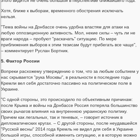
этого видится не очень большой в перспективе ближайшего года.
Хотя, ближе к выборам, временного обострения исключать
нельзя.
"Тема войны на Донбассе очень удобна властям для атаки на
любую оппозиционную активность. Мол, некие силы – чуть ли не
враги народа – пробуют "раскачать" ситуацию. По мере
приближения выборов к этим тезисам будут прибегать все чаще",
– комментирует Руслан Бортник.
5. Фактор России
Вопреки расхожему утверждению о том, что за любым событием у
нас скрывается "рука Москвы", в реальности в последние годы
Кремли вел себя достаточно пассивно на политическом поле в
Украине.
"С одной стороны, это происходило по объективным причинам:
после Крыма и войны на Донбассе Россия потеряла большинство
своих рычагов влияния на внутреннюю украинскую политику.
Причем как легальных, так и теневых, – говорит источник в
дипломатических кругах. – С другой стороны, после неудавшейся
"Русской весны" 2014 года Кремль не видел для себя в Украине
большой игры, способной изменить ситуацию, и в которую можно