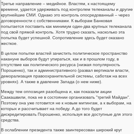
Третье направление – медийное. Властям, к настоящему
времени, удается удерживать под контролем телеканалы и другие
крупнейшие СМИ. Однако это контроль опосредованный – через
договоренности с собственниками. К выборам Банковая
попытается поставить как минимум один-два крупных телеканала
под свой прямой контроль. Хотя трудно сказать, насколько эта
попытка будет успешной. Сопротивление здесь будет оказано
жесткое.
В целом попытки властей зачистить политическое пространство
накануне выборов будут упираться, как и в прошлом году, в
отсутствие как политического ресурса (низкая популярность
Порошенко), так и административного (развал вертикали власти,
деморализация правоохранительной системы, саботаж на всех
уровнях). А также в давление Запада (о нем ниже).
Между тем оппозиция разобщена и, как показали акции
Саакашвили, пока не в состоянии организовать "третий Майдан".
Поэтому она уже готовится не к новым митингам, а к выборам, на
которых и рассчитывает на победу. А до того будет
дискредитировать Порошенко, используя все доступные для этого
средства.
В ослаблении президента также заинтересован широкий круг