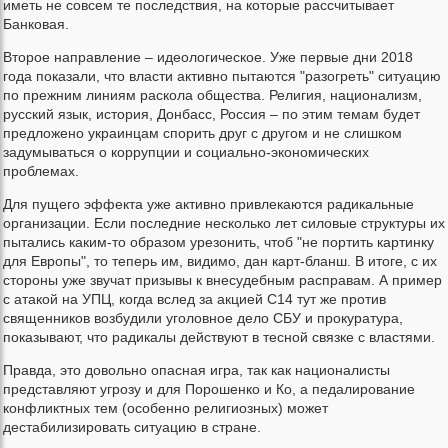
иметь не совсем те последствия, на которые рассчитывает
Банковая.
Второе направление – идеологическое. Уже первые дни 2018
года показали, что власти активно пытаются "разогреть" ситуацию
по прежним линиям раскола общества. Религия, национализм,
русский язык, история, Донбасс, Россия – по этим темам будет
предложено украинцам спорить друг с другом и не слишком
задумываться о коррупции и социально-экономических
проблемах.
Для пущего эффекта уже активно привлекаются радикальные
организации. Если последние несколько лет силовые структуры их
пытались каким-то образом урезонить, чтоб "не портить картинку
для Европы", то теперь им, видимо, дан карт-бланш. В итоге, с их
стороны уже звучат призывы к внесудебным расправам. А пример
с атакой на УПЦ, когда вслед за акцией С14 тут же против
священников возбудили уголовное дело СБУ и прокуратура,
показывают, что радикалы действуют в тесной связке с властями.
Правда, это довольно опасная игра, так как националисты
представляют угрозу и для Порошенко и Ко, а педалирование
конфликтных тем (особенно религиозных) может
дестабилизировать ситуацию в стране.