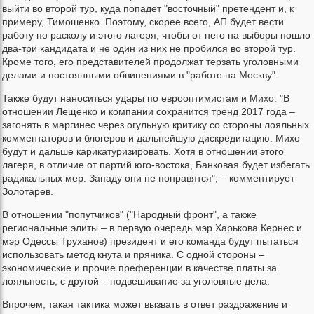
выйти во второй тур, куда попадет "восточный" претендент и, к
примеру, Тимошенко. Поэтому, скорее всего, АП будет вести
работу по расколу и этого лагеря, чтобы от него на выборы пошло
два-три кандидата и не один из них не пробился во второй тур.
Кроме того, его представителей продолжат терзать уголовными
делами и постоянными обвинениями в "работе на Москву".
Также будут наноситься удары по еврооптимистам и Михо. "В
отношении Лещенко и компании сохранится тренд 2017 года –
загонять в маргинес через огульную критику со стороны лояльных
комментаторов и блогеров и дальнейшую дискредитацию. Михо
будут и дальше карикатуризировать. Хотя в отношении этого
лагеря, в отличие от партий юго-востока, Банковая будет избегать
радикальных мер. Западу они не понравятся", – комментирует
Золотарев.
В отношении "попутчиков" ("Народный фронт", а также
региональные элиты – в первую очередь мэр Харькова Кернес и
мэр Одессы Труханов) президент и его команда будут пытаться
использовать метод кнута и пряника. С одной стороны –
экономические и прочие преференции в качестве платы за
лояльность, с другой – подвешивание за уголовные дела.
Впрочем, такая тактика может вызвать в ответ раздражение и