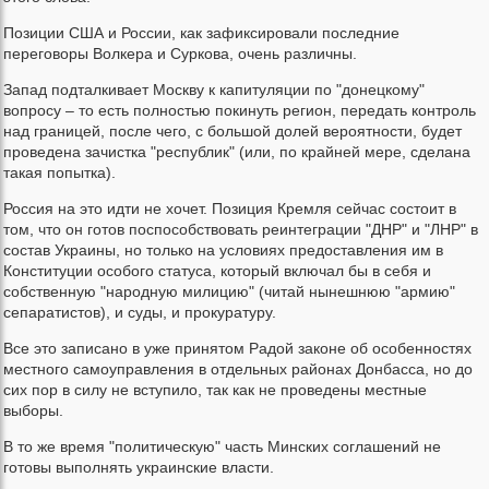
Позиции США и России, как зафиксировали последние
переговоры Волкера и Суркова, очень различны.
Запад подталкивает Москву к капитуляции по "донецкому"
вопросу – то есть полностью покинуть регион, передать контроль
над границей, после чего, с большой долей вероятности, будет
проведена зачистка "республик" (или, по крайней мере, сделана
такая попытка).
Россия на это идти не хочет. Позиция Кремля сейчас состоит в
том, что он готов поспособствовать реинтеграции "ДНР" и "ЛНР" в
состав Украины, но только на условиях предоставления им в
Конституции особого статуса, который включал бы в себя и
собственную "народную милицию" (читай нынешнюю "армию"
сепаратистов), и суды, и прокуратуру.
Все это записано в уже принятом Радой законе об особенностях
местного самоуправления в отдельных районах Донбасса, но до
сих пор в силу не вступило, так как не проведены местные
выборы.
В то же время "политическую" часть Минских соглашений не
готовы выполнять украинские власти.