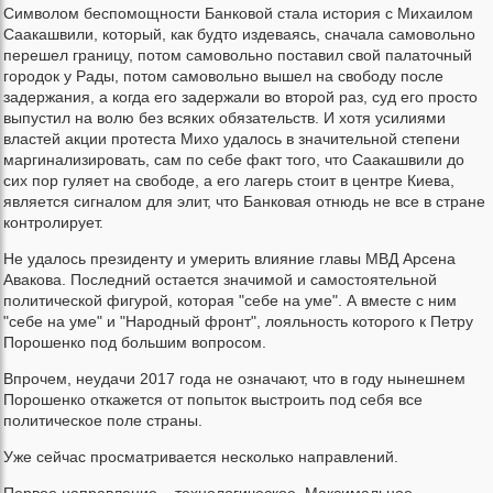
Символом беспомощности Банковой стала история с Михаилом
Саакашвили, который, как будто издеваясь, сначала самовольно
перешел границу, потом самовольно поставил свой палаточный
городок у Рады, потом самовольно вышел на свободу после
задержания, а когда его задержали во второй раз, суд его просто
выпустил на волю без всяких обязательств. И хотя усилиями
властей акции протеста Михо удалось в значительной степени
маргинализировать, сам по себе факт того, что Саакашвили до
сих пор гуляет на свободе, а его лагерь стоит в центре Киева,
является сигналом для элит, что Банковая отнюдь не все в стране
контролирует.
Не удалось президенту и умерить влияние главы МВД Арсена
Авакова. Последний остается значимой и самостоятельной
политической фигурой, которая "себе на уме". А вместе с ним
"себе на уме" и "Народный фронт", лояльность которого к Петру
Порошенко под большим вопросом.
Впрочем, неудачи 2017 года не означают, что в году нынешнем
Порошенко откажется от попыток выстроить под себя все
политическое поле страны.
Уже сейчас просматривается несколько направлений.
Первое направление – технологическое. Максимальное