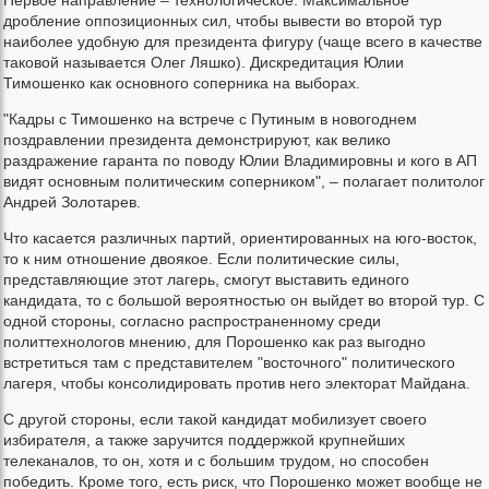
дробление оппозиционных сил, чтобы вывести во второй тур
наиболее удобную для президента фигуру (чаще всего в качестве
таковой называется Олег Ляшко). Дискредитация Юлии
Тимошенко как основного соперника на выборах.
"Кадры с Тимошенко на встрече с Путиным в новогоднем
поздравлении президента демонстрируют, как велико
раздражение гаранта по поводу Юлии Владимировны и кого в АП
видят основным политическим соперником", – полагает политолог
Андрей Золотарев.
Что касается различных партий, ориентированных на юго-восток,
то к ним отношение двоякое. Если политические силы,
представляющие этот лагерь, смогут выставить единого
кандидата, то с большой вероятностью он выйдет во второй тур. С
одной стороны, согласно распространенному среди
политтехнологов мнению, для Порошенко как раз выгодно
встретиться там с представителем "восточного" политического
лагеря, чтобы консолидировать против него электорат Майдана.
С другой стороны, если такой кандидат мобилизует своего
избирателя, а также заручится поддержкой крупнейших
телеканалов, то он, хотя и с большим трудом, но способен
победить. Кроме того, есть риск, что Порошенко может вообще не