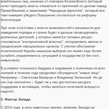
влиятельных лиц, начиная от олигарха Коломойского (который
хочет принудить власть отказаться от претензий по долгам перед
ПриватБанком) и заканчивая "Народным фронтом", который все-
таки намерен убедить Порошенко согласиться на реформу
Конституции.
При этом отсутствие у власти возможностей и решимости для
наведения порядка в стране будет и дальше провоцировать
различных деятелей, у которых имеется силовых ресурс,
становиться "альтернативной властью", игнорировать законы и
предписания официальных органов. С учетом обострения
политической борьбы накануне выборов это может еще более
ослабить управляемость ситуацией в государстве (и без того
невысокую).
В условиях тотального бардака и недоверия к политикам из всех
лагерей в течение года продолжат обсуждаться "новые лица".
Например – Святослав Вакарчук и Владимир Зеленский. Но до
сих пор непонятно – будет ли у них достаточно ресурса
поддержки и мотивации, чтобы заняться политикой всерьез и
надолго.
2. Фактор Запада
С 2014 года, в силу известных причин, влияние Запада на