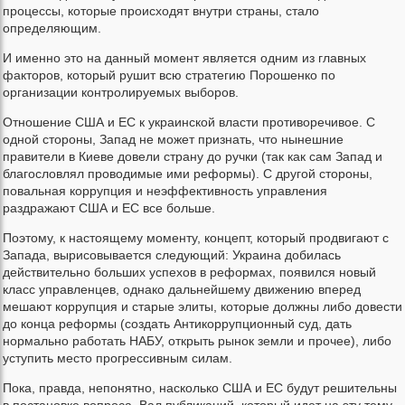
процессы, которые происходят внутри страны, стало
определяющим.
И именно это на данный момент является одним из главных
факторов, который рушит всю стратегию Порошенко по
организации контролируемых выборов.
Отношение США и ЕС к украинской власти противоречивое. С
одной стороны, Запад не может признать, что нынешние
правители в Киеве довели страну до ручки (так как сам Запад и
благословлял проводимые ими реформы). С другой стороны,
повальная коррупция и неэффективность управления
раздражают США и ЕС все больше.
Поэтому, к настоящему моменту, концепт, который продвигают с
Запада, вырисовывается следующий: Украина добилась
действительно больших успехов в реформах, появился новый
класс управленцев, однако дальнейшему движению вперед
мешают коррупция и старые элиты, которые должны либо довести
до конца реформы (создать Антикоррупционный суд, дать
нормально работать НАБУ, открыть рынок земли и прочее), либо
уступить место прогрессивным силам.
Пока, правда, непонятно, насколько США и ЕС будут решительны
в постановке вопроса. Вал публикаций, который идет на эту тему