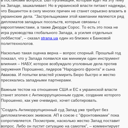
на Западе, зашкаливает. Но в украинской власти питают надежды,
что Вашингтон в силу многих причин не станет серьезно влазить в
украинские дела. "Застрельщиками этой кампании являются ряд
дипломатов западных посольств, которые связаны с
еврооптимистами, а также Джордж Сорос. То есть это пока не
игра руководства глобального Запада, а усилия отдельных
лоббистов", – сказал
strana.ua
один из близких к Банковой
политтехнологов.
Насколько такая оценка верна – вопрос спорный. Прошлый год
показал, что у Запада появился как минимум один инструмент
влияния – НАБУ, которое возбуждало уголовные дела против
окружения Порошенко, лидеров "Народного фронта" и сына
Авакова. И попытки властей усмирить Бюро быстро и жестко
пресекались западными партнерами.
Важным тестом на отношение США и ЕС к украинской власти
станет эпопея с Антикоррупционным судом, создание которого
Порошенко, как уже очевидно, хочет саботировать.
"Создать Антикоррупционный суд Запад уже требует без
дипломатических экивоков. АП в союзе с "фронтовиками" пока
сопротивляется. Посмотрим, насколько жестко Запад поставит
вопрос. Либо он пустит ситуацию на самотек", – комментирует