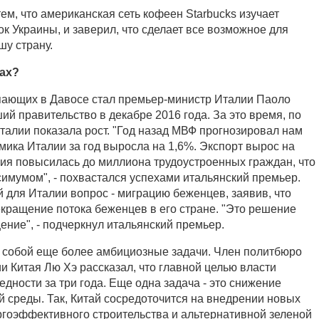
ем, что американская сеть кофеен Starbucks изучает
к Украины, и заверил, что сделает все возможное для
шу страну.
чах?
пающих в Давосе стал премьер-министр Италии Паоло
й правительство в декабре 2016 года. За это время, по
талии показала рост. "Год назад МВФ прогнозировал нам
мика Италии за год выросла на 1,6%. Экспорт вырос на
ния повысилась до миллиона трудоустроенных граждан, что
симумом", - похвастался успехами итальянский премьер.
 для Италии вопрос - миграцию беженцев, заявив, что
екращение потока беженцев в его стране. "Это решение
ение", - подчеркнул итальянский премьер.
д собой еще более амбициозные задачи. Член политбюро
и Китая Лю Хэ рассказал, что главной целью власти
дности за три года. Еще одна задача - это снижение
 среды. Так, Китай сосредоточится на внедрении новых
ргоэффективного строительства и альтернативной зеленой