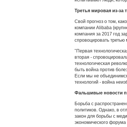
Третья мировая из-за 
Свой прогноз о том, как
компании Alibaba (круп
компания за 2017 год з
спровоцировать третью 
"Первая технологическ
вторая - спровоцировала
технологическая револю
быть война против болез
Если мы не объединимс
технологий - война неизб
Фальшивые новости п
Борьба с распространен
политиков. Однако, в о
закон для борьбы с мед
экономического форума 