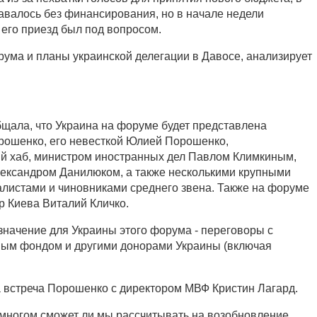
тавалось без финансирования, но в начале недели
его приезд был под вопросом.
рума и планы украинской делегации в Давосе, анализирует
щала, что Украина на форуме будет представлена
рошенко, его невесткой Юлией Порошенко,
й хаб, министром иностранных дел Павлом Климкиным,
ександром Данилюком, а также несколькими крупными
алистами и чиновниками среднего звена. Также на форуме
р Киева Виталий Кличко.
значение для Украины этого форума - переговоры с
м фондом и другими донорами Украины (включая
а встреча Порошенко с директором МВФ Кристин Лагард.
о-многом сможет ли мы рассчитывать на возобновление