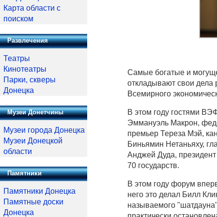
Карта области с
поиском
Развлечения
Театры
Кинотеатры
Самые богатые и могуще
Парки, скверы
откладывают свои дела 
Донецка
Всемирного экономическ
В этом году гостями ВЭФ
Музеи Донетчины
Эммануэль Макрон, фед
Музеи города Донецка
премьер Тереза Мэй, ка
Музеи Донецкой
Биньямин Нетаньяху, г
области
Анджей Дуда, президент
70 государств.
Памятники
В этом году форум впер
Памятники Донецка
него это делал Билл Кли
Памятные доски
называемого "шатдауна"
Донецка
практически остановлена