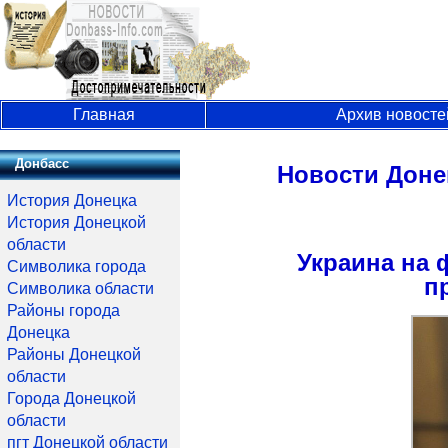
Главная
Архив новосте
Донбасс
Новости Доне
История Донецка
История Донецкой
области
Украина на 
Символика города
п
Символика области
Районы города
Донецка
Районы Донецкой
области
Города Донецкой
области
пгт Донецкой области