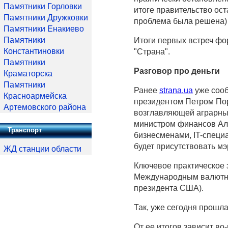
Памятники Горловки
итоге правительство ос
Памятники Дружковки
проблема была решена) 
Памятники Енакиево
Памятники
Итоги первых встреч фо
Константиновки
"Страна".
Памятники
Разговор про деньги
Краматорска
Памятники
Ранее
strana.ua
уже сооб
Красноармейска
президентом Петром По
Артемовского района
возглавляющей аграрны
министром финансов Ал
Транспорт
бизнесменами, IT-специ
будет присутствовать мэ
ЖД станции области
Ключевое практическое 
Международным валютны
президента США).
Так, уже сегодня прошл
От ее итогов зависит в