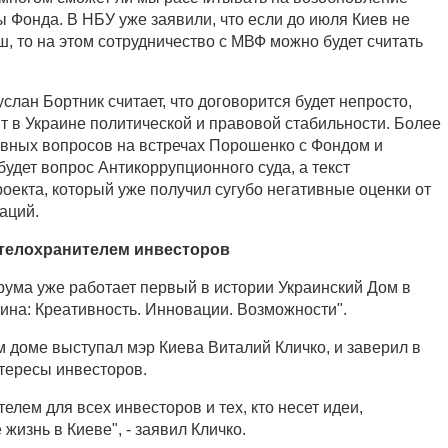
 Фонда. В НБУ уже заявили, что если до июля Киев не
, то на этом сотрудничество с МВФ можно будет считать
слан Бортник считает, что договорится будет непросто,
т в Украине политической и правовой стабильности. Более
лавных вопросов на встречах Порошенко с Фондом и
удет вопрос Антикоррупционного суда, а текст
оекта, который уже получил сугубо негативные оценки от
аций.
 телохранителем инвесторов
рума уже работает первый в истории Украинский Дом в
аина: Креативность. Инновации. Возможности".
м доме выступал мэр Киева Виталий Кличко, и заверил в
тересы инвесторов.
телем для всех инвесторов и тех, кто несет идеи,
изнь в Киеве", - заявил Кличко.