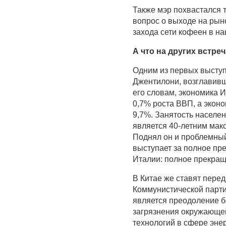
Также мэр похвастался т
вопрос о выходе на рыно
захода сети кофеен в на
А что на других встре
Одним из первых высту
Джентилони, возглавивши
его словам, экономика И
0,7% роста ВВП, а эконо
9,7%. Занятость населе
является 40-летним мак
Поднял он и проблемный
выступает за полное пр
Италии: полное прекращ
В Китае же ставят пере
Коммунистической парти
является преодоление бе
загрязнения окружающей
технологий в сфере эне