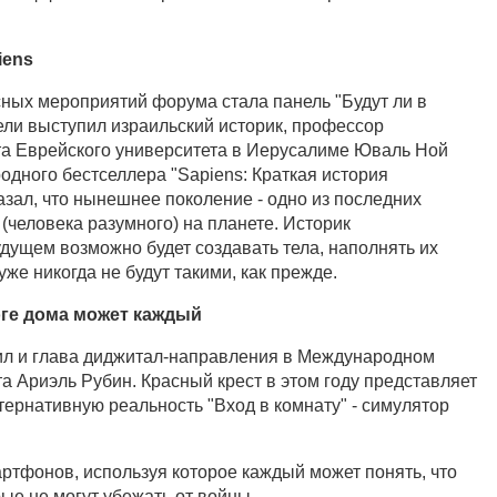
iens
ных мероприятий форума стала панель "Будут ли в
ли выступил израильский историк, профессор
та Еврейского университета в Иерусалиме Юваль Ной
одного бестселлера "Sapiens: Краткая история
азал, что нынешнее поколение - одно из последних
(человека разумного) на планете. Историк
удущем возможно будет создавать тела, наполнять их
уже никогда не будут такими, как прежде.
оге дома может каждый
ил и глава диджитал-направления в Международном
а Ариэль Рубин. Красный крест в этом году представляет
тернативную реальность "Вход в комнату" - симулятор
ртфонов, используя которое каждый может понять, что
ые не могут убежать от войны.