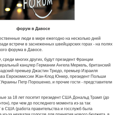
форум в Давосе
ственные люди в мире ежегодно на несколько дней
ради встречи в заснеженных швейцарских горах - на полях
ого форума в Давосе.
, среди многих других, будут президент Франции
еральный канцлер Германии Ангела Меркель, британский
надский премьер Джастин Трюдо, премьер Израиля
лава Еврокомиссии Жан-Клод Юнкер, президент Польши
 Украины Петр Порошенко, и прочие гости - представители
вые за 18 лет посетит президент США Дональд Трамп (до
нтон), при чем до последнего момента из-за так
 в США (работа правительства и госслужб была
 из-за нехватки голосов для принятия нового бюджета, в