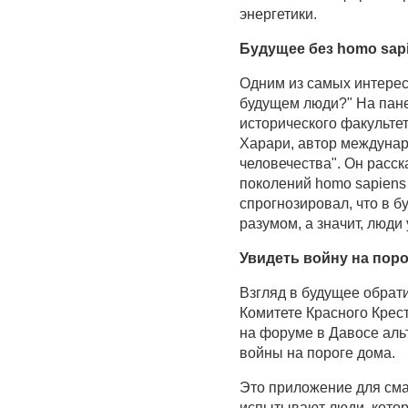
энергетики.
Будущее без homo sap
Одним из самых интерес
будущем люди?" На пане
исторического факульте
Харари, автор междунар
человечества". Он расск
поколений homo sapiens 
спрогнозировал, что в б
разумом, а значит, люди 
Увидеть войну на пор
Взгляд в будущее обрат
Комитете Красного Крест
на форуме в Давосе аль
войны на пороге дома.
Это приложение для сма
испытывают люди, котор