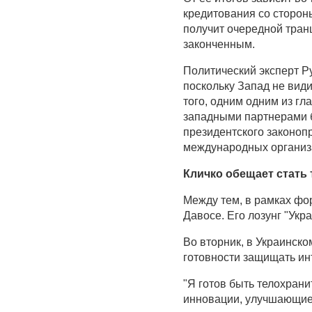
кредитования со стороны
получит очередной транш
законченным.
Политический эксперт Ру
поскольку Запад не види
того, одним одним из г
западными партнерами б
президентского законопр
международных организ
Кличко обещает стать
Между тем, в рамках фо
Давосе. Его лозунг "Укр
Во вторник, в Украинско
готовности защищать ин
"Я готов быть телохрани
инновации, улучшающие ж