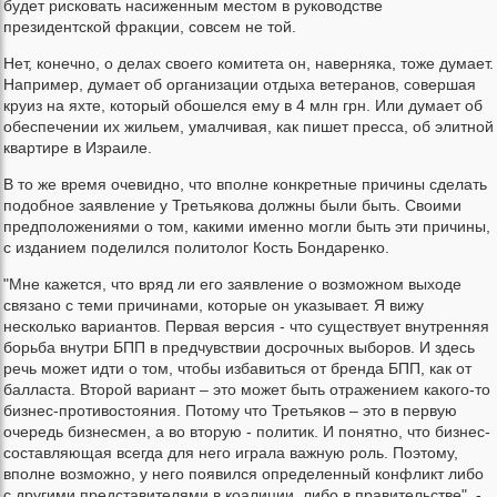
будет рисковать насиженным местом в руководстве
президентской фракции, совсем не той.
Нет, конечно, о делах своего комитета он, наверняка, тоже думает.
Например, думает об организации отдыха ветеранов, совершая
круиз на яхте, который обошелся ему в 4 млн грн. Или думает об
обеспечении их жильем, умалчивая, как пишет пресса, об элитной
квартире в Израиле.
В то же время очевидно, что вполне конкретные причины сделать
подобное заявление у Третьякова должны были быть. Своими
предположениями о том, какими именно могли быть эти причины,
с изданием поделился политолог Кость Бондаренко.
"Мне кажется, что вряд ли его заявление о возможном выходе
связано с теми причинами, которые он указывает. Я вижу
несколько вариантов. Первая версия - что существует внутренняя
борьба внутри БПП в предчувствии досрочных выборов. И здесь
речь может идти о том, чтобы избавиться от бренда БПП, как от
балласта. Второй вариант – это может быть отражением какого-то
бизнес-противостояния. Потому что Третьяков – это в первую
очередь бизнесмен, а во вторую - политик. И понятно, что бизнес-
составляющая всегда для него играла важную роль. Поэтому,
вполне возможно, у него появился определенный конфликт либо
с другими представителями в коалиции, либо в правительстве", -