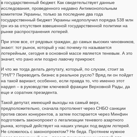
в государственный бюджет. Как свидетельствует данные
исследования, проведенного недавно Антимонопольным
комитетом Украины, только за последние два года
государственный бюджет Украины недополучил порядка 538 млн
грн из-за отсутствия взвешенной государственной политики на
рынке распространения лотерей.
При этом все, от рядовых граждан, до самых высоких чиновников,
знают: тот рынок, который у нас почему-то называется
лотерейным, сегодня в основной массе является теневым. А это
значит, что рано или поздно лавочку прикроют.
И что же тогда делать депутату, который, по слухам, стоит за
"УНЛ"? Переводить бизнес в реальное русло? Вряд ли он пойдет
на такой вариант, особенно, если правда то, что именно этот
нардеп – в руководстве ключевой фракции Верховной Рады, да
еще и соратник президента.
Такой депутат, имеющий выходы на самый верх,
предположительно, сначала протолкнет через СНБО санкции
против своих конкурентов, а затем постарается через Минфин
подготовить законопроект о легализации теневого азартного
рынка, который действует на наших улицах под видом лотерей.
Не сложилось с законопроектом? Не беда. Протянем нужное