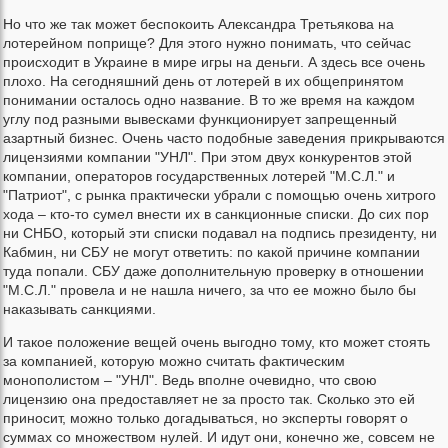
Но что же так может беспокоить Александра Третьякова на
лотерейном поприще? Для этого нужно понимать, что сейчас
происходит в Украине в мире игры на деньги. А здесь все очень
плохо. На сегодняшний день от лотерей в их общепринятом
понимании осталось одно название. В то же время на каждом
углу под разными вывесками функционирует запрещенный
азартный бизнес. Очень часто подобные заведения прикрываются
лицензиями компании "УНЛ". При этом двух конкурентов этой
компании, операторов государственных лотерей "М.С.Л." и
"Патриот", с рынка практически убрали с помощью очень хитрого
хода – кто-то сумел внести их в санкционные списки. До сих пор
ни СНБО, который эти списки подавал на подпись президенту, ни
Кабмин, ни СБУ не могут ответить: по какой причине компании
туда попали. СБУ даже дополнительную проверку в отношении
"М.С.Л." провела и не нашла ничего, за что ее можно было бы
наказывать санкциями.
И такое положение вещей очень выгодно тому, кто может стоять
за компанией, которую можно считать фактическим
монополистом – "УНЛ". Ведь вполне очевидно, что свою
лицензию она предоставляет не за просто так. Сколько это ей
приносит, можно только догадываться, но эксперты говорят о
суммах со множеством нулей. И идут они, конечно же, совсем не