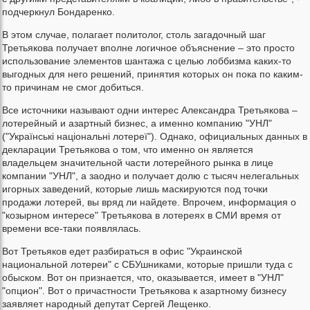
подчеркнул Бондаренко.
В этом случае, полагает политолог, столь загадочный шаг
Третьякова получает вполне логичное объяснение – это просто
использование элементов шантажа с целью лоббизма каких-то
выгодных для него решений, принятия которых он пока по каким-
то причинам не смог добиться.
Все источники называют одни интерес Александра Третьякова –
лотерейный и азартный бизнес, а именно компанию "УНЛ"
("Українські національні лотереї"). Однако, официальных данных в
декларации Третьякова о том, что именно он является
владельцем значительной части лотерейного рынка в лице
компании "УНЛ", а заодно и получает долю с тысяч нелегальных
игорных заведений, которые лишь маскируются под точки
продажи лотерей, вы вряд ли найдете. Впрочем, информация о
"козырном интересе" Третьякова в лотереях в СМИ время от
времени все-таки появлялась.
Вот Третьяков едет разбираться в офис "Украинской
национальной лотереи" с СБУшниками, которые пришли туда с
обыском. Вот он признается, что, оказывается, имеет в "УНЛ"
"опцион". Вот о причастности Третьякова к азартному бизнесу
заявляет народный депутат Сергей Лещенко.