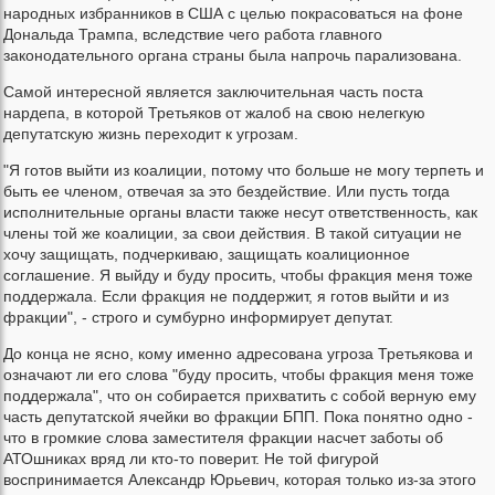
народных избранников в США с целью покрасоваться на фоне
Дональда Трампа, вследствие чего работа главного
законодательного органа страны была напрочь парализована.
Самой интересной является заключительная часть поста
нардепа, в которой Третьяков от жалоб на свою нелегкую
депутатскую жизнь переходит к угрозам.
"Я готов выйти из коалиции, потому что больше не могу терпеть и
быть ее членом, отвечая за это бездействие. Или пусть тогда
исполнительные органы власти также несут ответственность, как
члены той же коалиции, за свои действия. В такой ситуации не
хочу защищать, подчеркиваю, защищать коалиционное
соглашение. Я выйду и буду просить, чтобы фракция меня тоже
поддержала. Если фракция не поддержит, я готов выйти и из
фракции", - строго и сумбурно информирует депутат.
До конца не ясно, кому именно адресована угроза Третьякова и
означают ли его слова "буду просить, чтобы фракция меня тоже
поддержала", что он собирается прихватить с собой верную ему
часть депутатской ячейки во фракции БПП. Пока понятно одно -
что в громкие слова заместителя фракции насчет заботы об
АТОшниках вряд ли кто-то поверит. Не той фигурой
воспринимается Александр Юрьевич, которая только из-за этого