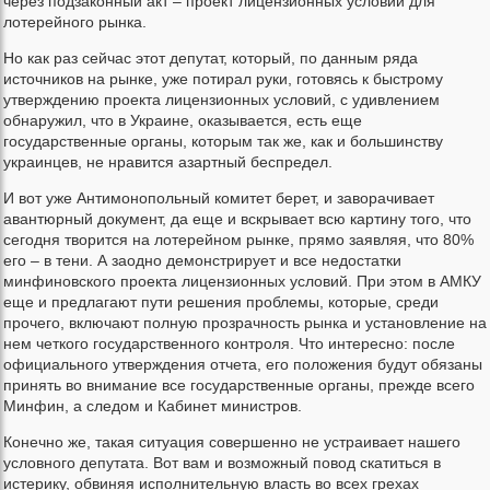
через подзаконный акт – проект лицензионных условий для
лотерейного рынка.
Но как раз сейчас этот депутат, который, по данным ряда
источников на рынке, уже потирал руки, готовясь к быстрому
утверждению проекта лицензионных условий, с удивлением
обнаружил, что в Украине, оказывается, есть еще
государственные органы, которым так же, как и большинству
украинцев, не нравится азартный беспредел.
И вот уже Антимонопольный комитет берет, и заворачивает
авантюрный документ, да еще и вскрывает всю картину того, что
сегодня творится на лотерейном рынке, прямо заявляя, что 80%
его – в тени. А заодно демонстрирует и все недостатки
минфиновского проекта лицензионных условий. При этом в АМКУ
еще и предлагают пути решения проблемы, которые, среди
прочего, включают полную прозрачность рынка и установление на
нем четкого государственного контроля. Что интересно: после
официального утверждения отчета, его положения будут обязаны
принять во внимание все государственные органы, прежде всего
Минфин, а следом и Кабинет министров.
Конечно же, такая ситуация совершенно не устраивает нашего
условного депутата. Вот вам и возможный повод скатиться в
истерику, обвиняя исполнительную власть во всех грехах