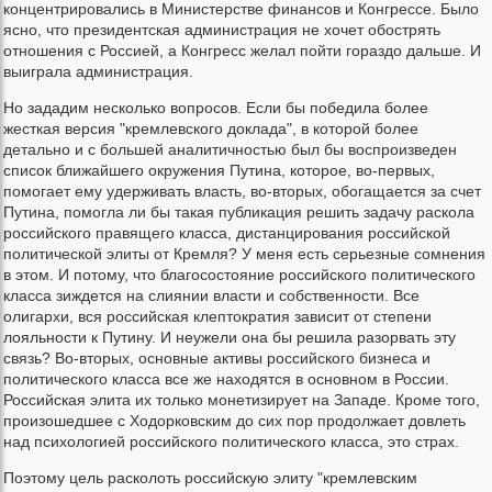
концентрировались в Министерстве финансов и Конгрессе. Было
ясно, что президентская администрация не хочет обострять
отношения с Россией, а Конгресс желал пойти гораздо дальше. И
выиграла администрация.
Но зададим несколько вопросов. Если бы победила более
жесткая версия "кремлевского доклада", в которой более
детально и с большей аналитичностью был бы воспроизведен
список ближайшего окружения Путина, которое, во-первых,
помогает ему удерживать власть, во-вторых, обогащается за счет
Путина, помогла ли бы такая публикация решить задачу раскола
российского правящего класса, дистанцирования российской
политической элиты от Кремля? У меня есть серьезные сомнения
в этом. И потому, что благосостояние российского политического
класса зиждется на слиянии власти и собственности. Все
олигархи, вся российская клептократия зависит от степени
лояльности к Путину. И неужели она бы решила разорвать эту
связь? Во-вторых, основные активы российского бизнеса и
политического класса все же находятся в основном в России.
Российская элита их только монетизирует на Западе. Кроме того,
произошедшее с Ходорковским до сих пор продолжает довлеть
над психологией российского политического класса, это страх.
Поэтому цель расколоть российскую элиту "кремлевским