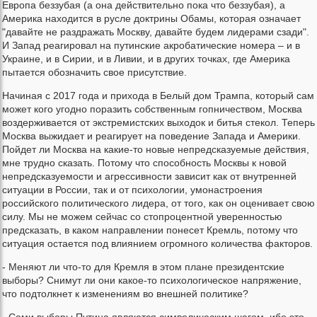
Европа беззубая (а она действительно пока что беззубая), а
Америка находится в русле доктрины Обамы, которая означает
"давайте не раздражать Москву, давайте будем лидерами сзади".
И Запад реагировал на путинские акробатические номера – и в
Украине, и в Сирии, и в Ливии, и в других точках, где Америка
пытается обозначить свое присутствие.
Начиная с 2017 года и прихода в Белый дом Трампа, который сам
может кого угодно поразить собственным гопничеством, Москва
воздерживается от экстремистских выходок и битья стекол. Теперь
Москва выжидает и реагирует на поведение Запада и Америки.
Пойдет ли Москва на какие-то новые непредсказуемые действия,
мне трудно сказать. Потому что способность Москвы к новой
непредсказуемости и агрессивности зависит как от внутренней
ситуации в России, так и от психологии, умонастроения
российского политического лидера, от того, как он оценивает свою
силу. Мы не можем сейчас со стопроцентной уверенностью
предсказать, в каком направлении понесет Кремль, потому что
ситуация остается под влиянием огромного количества факторов.
- Меняют ли что-то для Кремля в этом плане президентские
выборы? Снимут ли они какое-то психологическое напряжение,
что подтолкнет к изменениям во внешней политике?