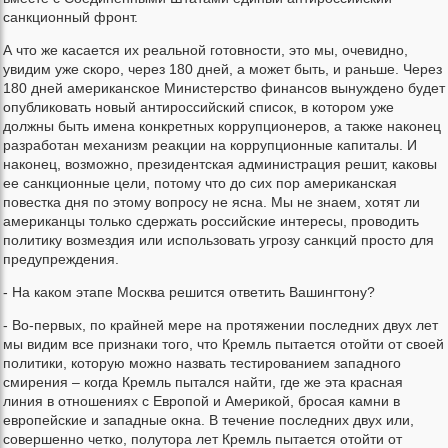
санкционный фронт.
А что же касается их реальной готовности, это мы, очевидно,
увидим уже скоро, через 180 дней, а может быть, и раньше. Через
180 дней американское Министерство финансов вынуждено будет
опубликовать новый антироссийский список, в котором уже
должны быть имена конкретных коррупционеров, а также наконец
разработан механизм реакции на коррупционные капиталы. И
наконец, возможно, президентская администрация решит, каковы
ее санкционные цели, потому что до сих пор американская
повестка дня по этому вопросу не ясна. Мы не знаем, хотят ли
американцы только сдержать российские интересы, проводить
политику возмездия или использовать угрозу санкций просто для
предупреждения.
- На каком этапе Москва решится ответить Вашингтону?
- Во-первых, по крайней мере на протяжении последних двух лет
мы видим все признаки того, что Кремль пытается отойти от своей
политики, которую можно назвать тестированием западного
смирения – когда Кремль пытался найти, где же эта красная
линия в отношениях с Европой и Америкой, бросая камни в
европейские и западные окна. В течение последних двух или,
совершенно четко, полутора лет Кремль пытается отойти от