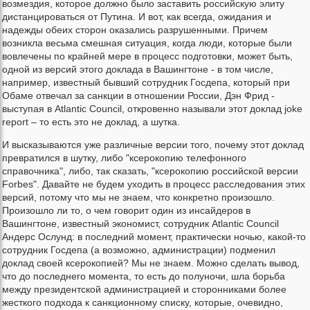
возмездия, которое должно было заставить российскую элиту
дистанцироваться от Путина. И вот, как всегда, ожидания и
надежды обеих сторон оказались разрушенными. Причем
возникла весьма смешная ситуация, когда люди, которые были
вовлечены по крайней мере в процесс подготовки, может быть,
одной из версий этого доклада в Вашингтоне - в том числе,
например, известный бывший сотрудник Госдепа, который при
Обаме отвечал за санкции в отношении России, Дэн Фрид -
выступая в Atlantic Council, откровенно называли этот доклад joke
report – то есть это не доклад, а шутка.
И высказываются уже различные версии того, почему этот доклад
превратился в шутку, либо "ксерокопию телефонного
справочника", либо, так сказать, "ксерокопию российской версии
Forbes". Давайте не будем уходить в процесс расследования этих
версий, потому что мы не знаем, что конкретно произошло.
Произошло ли то, о чем говорит один из инсайдеров в
Вашингтоне, известный экономист, сотрудник Atlantic Council
Андерс Ослунд: в последний момент, практически ночью, какой-то
сотрудник Госдепа (а возможно, администрации) подменил
доклад своей ксерокопией? Мы не знаем. Можно сделать вывод,
что до последнего момента, то есть до полуночи, шла борьба
между президентской администрацией и сторонниками более
жесткого подхода к санкционному списку, которые, очевидно,