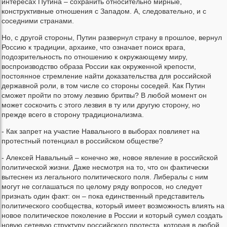
интересах Путина – сохранить относительно мирные,
конструктивные отношения с Западом. А, следовательно, и с
соседними странами.
Но, с другой стороны, Путин развернул страну в прошлое, вернул
Россию к традиции, архаике, что означает поиск врага,
подозрительность по отношению к окружающему миру,
воспроизводство образа России как окруженной крепости,
постоянное стремление найти доказательства для российской
державной роли, в том числе со стороны соседей. Как Путин
сможет пройти по этому лезвию бритвы? В любой момент он
может соскочить с этого лезвия в ту или другую сторону, но
прежде всего в сторону традиционализма.
- Как запрет на участие Навального в выборах повлияет на
протестный потенциал в российском обществе?
- Алексей Навальный – конечно же, новое явление в российской
политической жизни. Даже несмотря на то, что он фактически
вытеснен из легального политического поля. Либералы с ним
могут не соглашаться по целому ряду вопросов, но следует
признать один факт: он – пока единственный представитель
политического сообщества, который имеет возможность влиять на
новое политическое поколение в России и который сумел создать
новую сетевую структуру российского протеста, которая в любой