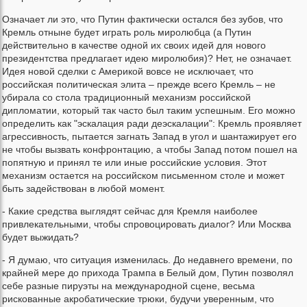
Означает ли это, что Путин фактически остался без зубов, что
Кремль отныне будет играть роль миролюбца (а Путин
действительно в качестве одной их своих идей для нового
президентства предлагает идею миролюбия)? Нет, не означает.
Идея новой сделки с Америкой вовсе не исключает, что
российская политическая элита – прежде всего Кремль – не
убирала со стола традиционный механизм российской
дипломатии, который так часто был таким успешным. Его можно
определить как "эскалация ради деэскалации": Кремль проявляет
агрессивность, пытается загнать Запад в угол и шантажирует его
не чтобы вызвать конфронтацию, а чтобы Запад потом пошел на
попятную и принял те или иные российские условия. Этот
механизм остается на российском письменном столе и может
быть задействован в любой момент.
- Какие средства выглядят сейчас для Кремля наиболее
привлекательными, чтобы спровоцировать диалог? Или Москва
будет выжидать?
- Я думаю, что ситуация изменилась. До недавнего времени, по
крайней мере до прихода Трампа в Белый дом, Путин позволял
себе разные пируэты на международной сцене, весьма
рискованные акробатические трюки, будучи уверенным, что