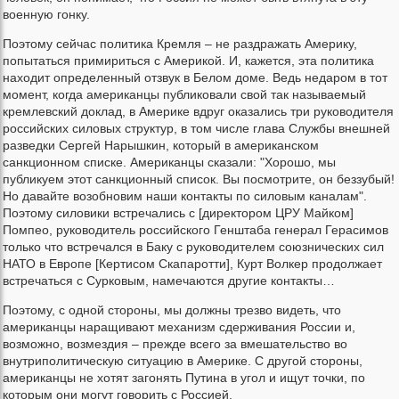
военную гонку.
Поэтому сейчас политика Кремля – не раздражать Америку,
попытаться примириться с Америкой. И, кажется, эта политика
находит определенный отзвук в Белом доме. Ведь недаром в тот
момент, когда американцы публиковали свой так называемый
кремлевский доклад, в Америке вдруг оказались три руководителя
российских силовых структур, в том числе глава Службы внешней
разведки Сергей Нарышкин, который в американском
санкционном списке. Американцы сказали: "Хорошо, мы
публикуем этот санкционный список. Вы посмотрите, он беззубый!
Но давайте возобновим наши контакты по силовым каналам".
Поэтому силовики встречались с [директором ЦРУ Майком]
Помпео, руководитель российского Генштаба генерал Герасимов
только что встречался в Баку с руководителем союзнических сил
НАТО в Европе [Кертисом Скапаротти], Курт Волкер продолжает
встречаться с Сурковым, намечаются другие контакты…
Поэтому, с одной стороны, мы должны трезво видеть, что
американцы наращивают механизм сдерживания России и,
возможно, возмездия – прежде всего за вмешательство во
внутриполитическую ситуацию в Америке. С другой стороны,
американцы не хотят загонять Путина в угол и ищут точки, по
которым они могут говорить с Россией.