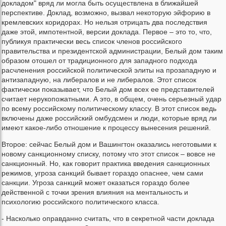
докладом" вряд ли могла быть осуществлена в ближайшей
перспективе. Доклад, возможно, вызвал некоторую эйфорию в
кремлевских коридорах. Но нельзя отрицать два последствия
даже этой, импотентной, версии доклада. Первое – это то, что,
публикуя практически весь список членов российского
правительства и президентской администрации, Белый дом таким
образом отошел от традиционного для западного подхода
расчленения российской политической элиты на прозападную и
антизападную, на либералов и не либералов. Этот список
фактически показывает, что Белый дом всех ее представителей
считает нерукопожатными. А это, в общем, очень серьезный удар
по всему российскому политическому классу. В этот список ведь
включены даже российский омбудсмен и люди, которые вряд ли
имеют какое-либо отношение к процессу вынесения решений.
Второе: сейчас Белый дом и Вашингтон оказались неготовыми к
новому санкционному списку, потому что этот список – вовсе не
санкционный. Но, как говорит практика введения санкционных
режимов, угроза санкций бывает гораздо опаснее, чем сами
санкции. Угроза санкций может оказаться гораздо более
действенной с точки зрения влияния на ментальность и
психологию российского политического класса.
- Насколько оправданно считать, что в секретной части доклада