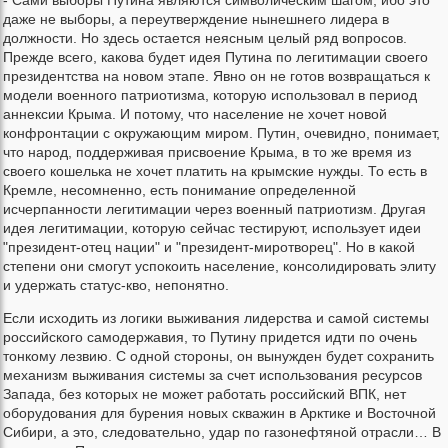
- Сами выборы Путина являются символическим шагом, ибо это
даже не выборы, а переутверждение нынешнего лидера в
должности. Но здесь остается неясным целый ряд вопросов.
Прежде всего, какова будет идея Путина по легитимации своего
президентства на новом этапе. Явно он не готов возвращаться к
модели военного патриотизма, которую использовал в период
аннексии Крыма. И потому, что население не хочет новой
конфронтации с окружающим миром. Путин, очевидно, понимает,
что народ, поддерживая присвоение Крыма, в то же время из
своего кошелька не хочет платить на крымские нужды. То есть в
Кремле, несомненно, есть понимание определенной
исчерпанности легитимации через военный патриотизм. Другая
идея легитимации, которую сейчас тестируют, использует идеи
"президент-отец нации" и "президент-миротворец". Но в какой
степени они смогут успокоить население, консолидировать элиту
и удержать статус-кво, непонятно.
Если исходить из логики выживания лидерства и самой системы
российского самодержавия, то Путину придется идти по очень
тонкому лезвию. С одной стороны, он вынужден будет сохранить
механизм выживания системы за счет использования ресурсов
Запада, без которых не может работать российский ВПК, нет
оборудования для бурения новых скважин в Арктике и Восточной
Сибири, а это, следовательно, удар по газонефтяной отрасли… В