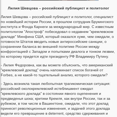
Лилия Шевцова – российский публицист и политолог
Лилия Шевцова – российский публицист и политолог, специалист
по новейшей истории России, в прошлом сотрудник Брукингского
института и Фонда Карнеги за международный мир. С известным
политологом "Апостроф" побеседовал о недавнем "кремлевском
докладе" Минфина США, который оказался хуже, чем ожидали, о
готовности Штатов вводить новые антироссийские санкции, о
сохранении баланса во внешней политике России между
конфронтацией с Западом и попытками диалога и тонком лезвии,
по которому придется идти президенту РФ Владимиру Путину.
- Лилия Федоровна, как вы можете объяснить, что американский
"кремлевский доклад" очень напоминает список богачей от
Forbes, а не какой-то тщательный анализ, которого ожидали?
- Здесь возникла такая любопытная трагикомическая ситуация:
российский околокремлевский истеблишмент ожидал
"кремлевского доклада" в состоянии явного оцепенения и
предвиденья шока; критики Кремля, как внутри России, так и за
рубежом, в том числе в Вашингтоне, ожидали, что этот доклад
принесет революционные изменения, и задачей этого доклада
видели его превращение в deterrent, средство сдерживания и