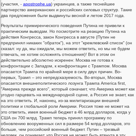
(участия, -
apostrophe.ua
) украинцев, а также теснейшее
партнерство американских и российских силовых структур. Такие
два предложения были выдвинуты весной и летом 2017 года.
Результаты примиренческого поведения Путина не привели к
практическим выводам. Но посмотрите на реакцию Путина на
действия Конгресса, закон Конгресса в августе (Путин не
предпринял никаких "обраток"), на этот "кремлевский список" (он
сказал: ну да, мы ожидали, мы можем ответить, но мы не будем
отвечать, не хотим осложнять отношения)! Вот в этом он
действительно абсолютно искренен: Москва не готова к
конфронтации с Западом, к конфронтации с Трампом. Москва
опасается Трампа по крайней мере в силу двух причин. Во-
первых, Трамп – это непредсказуемость. Во-вторых, Москва
опасается внешнеполитического лозунга Трампа America first,
"Америка прежде всего", который означает, что Америка может как
угодно гарцевать на международной сцене, а Россия не знает, как
на это ответить. И, наконец, из-за милитаризации внешней
политики и глобальной роли Америки. Россия тоже не может на
это ответить, имея военный бюджет в 46 млрд долларов, когда у
США он 700 млрд. Трамп теперь принял программу по
обновлению вооруженных сил в размере 54 млрд долларов, это
больше, чем российский военный бюджет. Путин – трезвый
человек, он понимает, что Россия не может быть втянута в эту