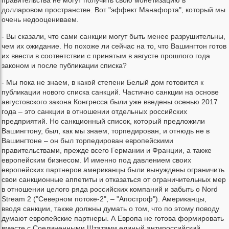
правительства не могут получить свою монетизацию в
долларовом пространстве. Вот "эффект Манафорта", который мы
очень недооцениваем.
- Вы сказали, что сами санкции могут быть менее разрушительны,
чем их ожидание. Но похоже ли сейчас на то, что Вашингтон готов
их ввести в соответствии с принятым в августе прошлого года
законом и после публикации списка?
- Мы пока не знаем, в какой степени Белый дом готовится к
публикации нового списка санкций. Частично санкции на основе
августовского закона Конгресса были уже введены осенью 2017
года – это санкции в отношении отдельных российских
предприятий. Но санкционный список, который предложили
Вашингтону, был, как мы знаем, торпедирован, и отнюдь не в
Вашингтоне – он был торпедирован европейскими
правительствами, прежде всего Германии и Франции, а также
европейским бизнесом. И именно под давлением своих
европейских партнеров американцы были вынуждены ограничить
свои санкционные аппетиты и отказаться от ограничительных мер
в отношении целого ряда российских компаний и забыть о Nord
Stream 2 ("Северном потоке-2", – "Апостроф"). Американцы,
вводя санкции, также должны думать о том, что по этому поводу
думают европейские партнеры. А Европа не готова формировать
вместе с Соединенными Штатами единый антироссийский