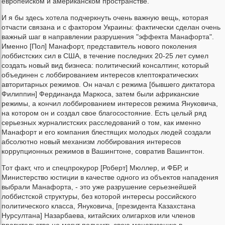
европейском и американском пространстве.
И я бы здесь хотела подчеркнуть очень важную вещь, которая
отчасти связана и с фактором Украины: фактически сделан очень
важный шаг в направлении разрушения "эффекта Манафорта".
Именно [Пол] Манафорт, представитель нового поколения
лоббистских сил в США, в течение последних 20-25 лет сумел
создать новый вид бизнеса: политический консалтинг, который
объединен с лоббированием интересов клептократических
авторитарных режимов. Он начал с режима [бывшего диктатора
Филиппин] Фердинанда Маркоса, затем были африканские
режимы, а кончил лоббированием интересов режима Януковича,
на котором он и создал свое благосостояние. Есть целый ряд
серьезных журналистских расследований о том, как именно
Манафорт и его компания блестящих молодых людей создали
абсолютно новый механизм лоббирования интересов
коррупционных режимов в Вашингтоне, совратив Вашингтон.
Тот факт, что и спецпрокурор [Роберт] Мюллер, и ФБР, и
Министерство юстиции в качестве одного из объектов нападения
выбрали Манафорта, - это уже разрушение серьезнейшей
лоббистской структуры, без которой интересы российского
политического класса, Януковича, [президента Казахстана
Нурсултана] Назарбаева, китайских олигархов или членов