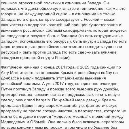
слишком агрессивной политики в отношении Запада. Он
понимает, что дальнейшее хулиганство и гопничество, как мы это
говорим, на международной сцене – в отношении не только
Запада, но и стран, которые соседствуют с Россией – может
окончательно подорвать важнейший принцип существования и
выживания российской системы самодержавия, которая зиждется
на следующем лозунге: быть с Западом (то есть сотрудничать с
Западом, использовать его ресурсы), быть внутри Запада (то есть
гарантировать, что российская элита может выводить туда свои
ресурсы) и быть против Запада (то есть сдерживать влияние
западных ценностей внутри России).
Фактически начиная с конца 2014 года, с 2015 года санкции по
Акту Магнитского, за аннексию Крыма и российскую войну на
Донбассе начали подрывать этот механизм выживания
российской системы. А уж в 2017 году, совершенно очевидно,
Путин протянул Западу и прежде всего Америке руку дружбы,
примиренчества, союзничества и предложил заключить новую
сделку, new grand bargain. По крайней мере дважды Кремль
предлагал Вашингтону широкомасштабную, фантастическую
программу не просто сотрудничества, а партнерства, которого не
могло быть даже в период "медового месяца" отношений между
Медведевым и Обамой. Она должна была включать переговоры
по всем конфликтным вопросам, в том числе по Украине без