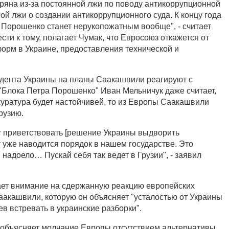
еряна из-за постоянной лжи по поводу антикоррупционной
ной лжи о создании антикоррупционного суда. К концу года
о Порошенко станет нерукопожатным вообще", - считает
сти к тому, полагает Чумак, что Евросоюз откажется от
орм в Украине, предоставления технической и
идента Украины на планы Саакашвили реагируют с
 "Блока Петра Порошенко" Иван Мельничук даже считает,
куратура будет настойчивей, то из Европы Саакашвили
рузию.
ут приветствовать [решение Украины выдворить
 уже наводится порядок в нашем государстве. Это
 надоело… Пускай себя так ведет в Грузии", - заявил
ет внимание на сдержанную реакцию европейских
Саакашвили, которую он объясняет "усталостью от Украины
в встревать в украинские разборки".
 объясняет молчание Европы отсутствием альтернативы