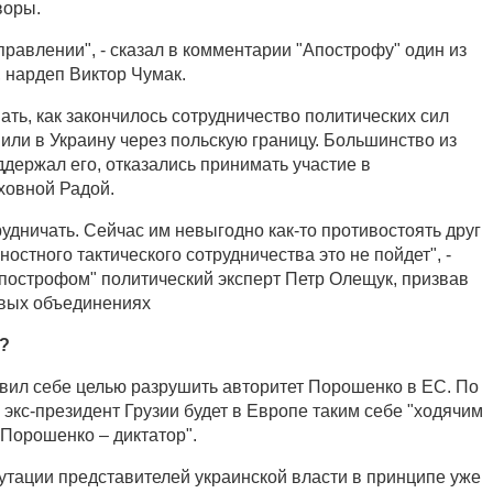
воры.
равлении", - сказал в комментарии "Апострофу" один из
 нардеп Виктор Чумак.
ать, как закончилось сотрудничество политических сил
ли в Украину через польскую границу. Большинство из
оддержал его, отказались принимать участие в
ховной Радой.
рудничать. Сейчас им невыгодно как-то противостоять друг
ностного тактического сотрудничества это не пойдет", -
построфом" политический эксперт Петр Олещук, призвав
овых объединениях
?
вил себе целью разрушить авторитет Порошенко в ЕС. По
экс-президент Грузии будет в Европе таким себе "ходячим
Порошенко – диктатор".
путации представителей украинской власти в принципе уже