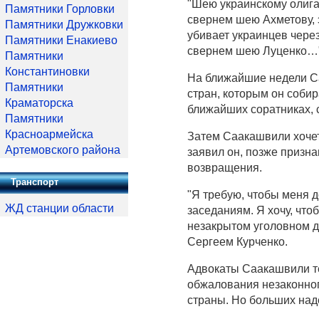
"Шею украинскому олига
Памятники Горловки
свернем шею Ахметову, 
Памятники Дружковки
убивает украинцев чере
Памятники Енакиево
свернем шею Луценко…"
Памятники
Константиновки
На ближайшие недели С
Памятники
стран, которым он собир
Краматорска
ближайших соратниках, 
Памятники
Красноармейска
Затем Саакашвили хочет 
Артемовского района
заявил он, позже призна
возвращения.
Транспорт
"Я требую, чтобы меня 
ЖД станции области
заседаниям. Я хочу, что
незакрытом уголовном д
Сергеем Курченко.
Адвокаты Саакашвили т
обжалования незаконног
страны. Но больших наде