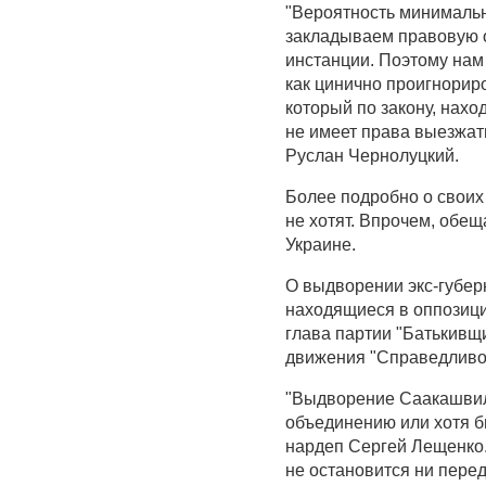
"Вероятность минимальн
закладываем правовую 
инстанции. Поэтому нам 
как цинично проигнорир
который по закону, нахо
не имеет права выезжать
Руслан Чернолуцкий.
Более подробно о своих
не хотят. Впрочем, обе
Украине.
О выдворении экс-губер
находящиеся в оппозици
глава партии "Батькивщ
движения "Справедливос
"Выдворение Саакашвил
объединению или хотя б
нардеп Сергей Лещенко.
не остановится ни перед