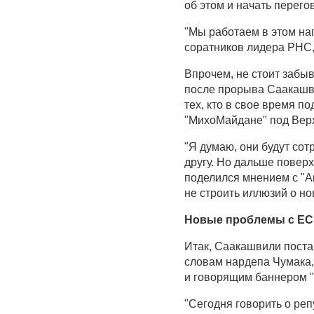
об этом и начать перего
"Мы работаем в этом нап
соратников лидера РНС,
Впрочем, не стоит забыв
после прорыва Саакашви
тех, кто в свое время п
"МихоМайдане" под Вер
"Я думаю, они будут сот
другу. Но дальше поверх
поделился мнением с "А
не строить иллюзий о н
Новые проблемы с ЕС
Итак, Саакашвили поста
словам нардепа Чумака, 
и говорящим баннером "
"Сегодня говорить о ре