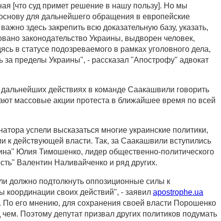
ая [что суд примет решение в нашу пользу]. Но мы
основу для дальнейшего обращения в европейские
важно здесь закрепить всю доказательную базу, указать,
овано законодательство Украины, выдворен человек,
дясь в статусе подозреваемого в рамках уголовного дела,
 за пределы Украины", - рассказал "Апострофу" адвокат
 дальнейших действиях в команде Саакашвили говорить
щают массовые акции протеста в ближайшее время по всей
натора успели высказаться многие украинские политики,
и к действующей власти. Так, за Саакашвили вступились
ина" Юлия Тимошенко, лидер общественно-политического
ть" Валентин Наливайченко и ряд других.
и должно подтолкнуть оппозиционные силы к
ы координации своих действий", - заявил
apostrophe.ua
 По его мнению, для сохранения своей власти Порошенко
 чем. Поэтому депутат призвал других политиков подумать