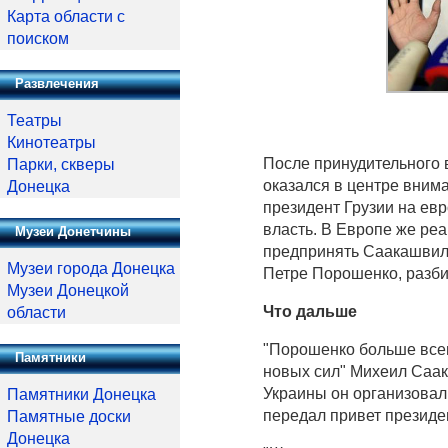
Карта области с
поиском
Развлечения
Театры
Кинотеатры
После принудительного
Парки, скверы
оказался в центре вним
Донецка
президент Грузии на евр
власть. В Европе же ре
Музеи Донетчины
предпринять Саакашвили
Музеи города Донецка
Петре Порошенко, разби
Музеи Донецкой
Что дальше
области
"Порошенко больше всего
Памятники
новых сил" Михеил Саа
Украины он организовал
Памятники Донецка
передал привет президе
Памятные доски
Донецка