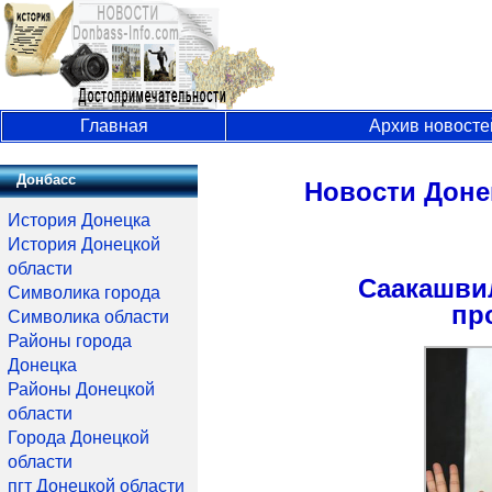
Главная
Архив новосте
Донбасс
Новости Доне
История Донецка
История Донецкой
области
Саакашвил
Символика города
пр
Символика области
Районы города
Донецка
Районы Донецкой
области
Города Донецкой
области
пгт Донецкой области