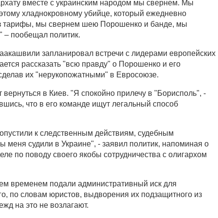
рхату вместе с украинским народом мы свернем. Мы
этому хладнокровному убийце, который ежедневно
з тарифы, мы свернем шею Порошенко и банде, мы
 – пообещал политик.
аакашвили запланировал встречи с лидерами европейских
ается рассказать "всю правду" о Порошенко и его
сделав их "нерукопожатными" в Евросоюзе.
вернуться в Киев. "Я спокойно прилечу в "Борисполь", -
вшись, что в его команде ищут легальный способ
допустили к следственным действиям, судебным
бы меня судили в Украине", - заявил политик, напоминая о
еле по поводу своего якобы сотрудничества с олигархом
ем временем подали административный иск для
о, по словам юристов, выдворения их подзащитного из
жд на это не возлагают.