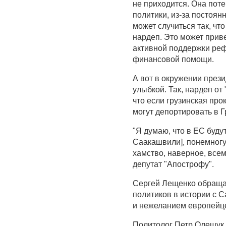
не приходится. Она пот
политики, из-за постоян
может случиться так, чт
нардеп. Это может приве
активной поддержки реф
финансовой помощи.
А вот в окружении през
улыбкой. Так, нардеп от
что если грузинская про
могут депортировать в Г
"Я думаю, что в ЕС буд
Саакашвили], понемногу
хамство, наверное, всем
депутат "Апострофу".
Сергей Лещенко обраща
политиков в истории с 
и нежеланием европейце
Политолог Петр Олещук