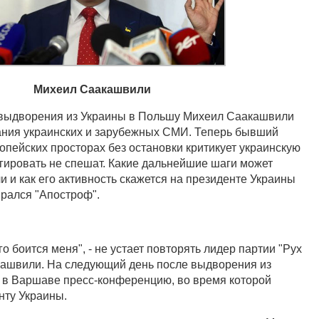
Михеил Саакашвили
 выдворения из Украины в Польшу Михеил Саакашвили
ания украинских и зарубежных СМИ. Теперь бывший
опейских просторах без остановки критикует украинскую
агировать не спешат. Какие дальнейшие шаги может
 и как его активность скажется на президенте Украины
рался "Апостроф".
 боится меня", - не устает повторять лидер партии "Рух
кашвили. На следующий день после выдворения из
 в Варшаве пресс-конференцию, во время которой
нту Украины.