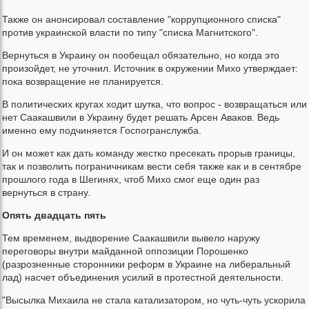
Также он анонсировал составление "коррупционного списка"
против украинской власти по типу "списка Магнитского".
Вернуться в Украину он пообещал обязательно, но когда это
произойдет, не уточнил. Источник в окружении Михо утверждает:
пока возвращение не планируется.
В политических кругах ходит шутка, что вопрос - возвращаться или
нет Саакашвили в Украину будет решать Арсен Аваков. Ведь
именно ему подчиняется Госпогранслужба.
И он может как дать команду жестко пресекать прорыв границы,
так и позволить пограничникам вести себя также как и в сентябре
прошлого года в Шегинях, чтоб Михо смог еще один раз
вернуться в страну.
Опять двадцать пять
Тем временем, выдворение Саакашвили вывело наружу
переговоры внутри майданной оппозиции Порошенко
(разрозненные сторонники реформ в Украине на либеральный
лад) насчет объединения усилий в протестной деятельности.
"Высылка Михаила не стала катализатором, но чуть-чуть ускорила