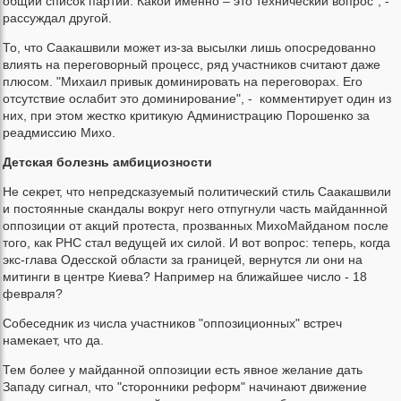
общий список партии. Какой именно – это технический вопрос", -
рассуждал другой.
То, что Саакашвили может из-за высылки лишь опосредованно
влиять на переговорный процесс, ряд участников считают даже
плюсом. "Михаил привык доминировать на переговорах. Его
отсутствие ослабит это доминирование", - комментирует один из
них, при этом жестко критикую Администрацию Порошенко за
реадмиссию Михо.
Детская болезнь амбициозности
Не секрет, что непредсказуемый политический стиль Саакашвили
и постоянные скандалы вокруг него отпугнули часть майданнной
оппозиции от акций протеста, прозванных МихоМайданом после
того, как РНС стал ведущей их силой. И вот вопрос: теперь, когда
экс-глава Одесской области за границей, вернутся ли они на
митинги в центре Киева? Например на ближайшее число - 18
февраля?
Собеседник из числа участников "оппозиционных" встреч
намекает, что да.
Тем более у майданной оппозиции есть явное желание дать
Западу сигнал, что "сторонники реформ" начинают движение