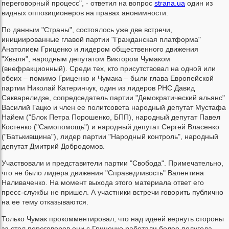
переговорный процесс", - ответил на вопрос
strana.ua
один из
видных оппозиционеров на правах анонимности.
По данным "Страны", состоялось уже две встречи,
инициированные главой партии "Гражданская платформа"
Анатолием Гриценко и лидером общественного движения
"Хвыля", народным депутатом Виктором Чумаком
(внефракционный). Среди тех, кто присутствовал на одной или
обеих – помимо Гриценко и Чумака – были глава Европейской
партии Николай Катеринчук, один из лидеров РНС Давид
Сакварелидзе, сопредседатель партии "Демократический альянс"
Василий Гацко и член ее политсовета народный депутат Мустафа
Найем ("Блок Петра Порошенко, БПП), народный депутат Павел
Костенко ("Самопомощь") и народный депутат Сергей Власенко
("Батькивщина"), лидер партии "Народный контроль", народный
депутат Дмитрий Добродомов.
Участвовали и представители партии "Свобода". Примечательно,
что не было лидера движения "Справедливость" Валентина
Наливаченко. На момент выхода этого материала ответ его
пресс-службы не пришел. А участники встречи говорить публично
на ее тему отказываются.
Только Чумак прокомментировал, что над идеей вернуть стороны
за стол переговоров они с Гриценко работали более полугода.