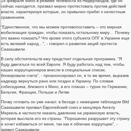
14 февраля Михо в режиме телемоста из Нидерландов, где он
сейчас находится, призвал мирно протестовать против действий
власти, характеризуя которые, он привычно прибег к нелестным
сравнениям.
"Единственное, что мы можем противопоставить – это мирная
мобилизация граждан, чтобы показать остальному миру… Почему
это важно показать? Что кроме этого субъекта ОПГ в Украине еще
есть великий народ…", - говорил о развитии акций протеста
Саакашвили.
В силу обстоятельств ему предстоит отдельная программа. "Я
буду двигаться по всей Европе. Я буду работать над тем, чтобы
наших коррупционеров внесли в специальные списки,
блокировали счета", - проанонсировал он, в то же время, выразив
надежду вернуться рано или поздно в Украину. По словам
собеседника, близкого к Михо, в его планах – турне по Германии,
Бельгии, Франции, Польше и Литве.
Почву готовить он уже начал: в беседе с немецким таблоидом Bild
Саакашвили призвал Европейский союз и канцлера Ангелу
Меркель в частности оказать давление на украинскую власть,
которая выслала его из страны. "Порошенко разрушает эту страну
и хочет избавиться от меня, так как я обличаю коррупцию", -
заявил Саакашвили.