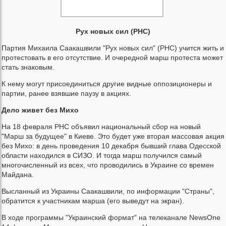
Рух новых сил (РНС)
Партия Михаила Саакашвили "Рух новых сил" (РНС) учится жить и
протестовать в его отсутствие. И очередной марш протеста может
стать знаковым.
К нему могут присоединиться другие видные оппозиционеры и
партии, ранее взявшие паузу в акциях.
Дело живет без Михо
На 18 февраля РНС объявил национальный сбор на новый
"Марш за будущее" в Киеве. Это будет уже вторая массовая акция
без Михо: в день проведения 10 декабря бывший глава Одесской
области находился в СИЗО. И тогда марш получился самый
многочисленный из всех, что проводились в Украине со времен
Майдана.
Высланный из Украины Саакашвили, по информации "Страны",
обратится к участникам марша (его выведут на экран).
В ходе программы "Украинский формат" на телеканале NewsOne