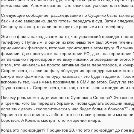
помилованию. А помилование - это ключевое условие для обмена
Следующее сообщение: расследование по Сущенко было таким до
бах - и оно завершено, дело готовы передать в суд. Затем следу
Сенцову наконец-то дали поговорить с родными по телефону.
Эти все факты накладываем на то, что украинский президент пого
телефону с Путиным, и одной из ключевых тем был обмен пленны
юридических факторов, которые происходят в этом кругу. Я слышу
фамилии. Две прозвучали на территории РФ, две - на территории 
активизацию переговоров и не вижу никаких опровержений этого. И
о том, что началась не просто активная фаза переговоров, а конк
Скорее всего, вышли на фазу обсуждения процедурных моментов.
конкретных фамилий, не буду называть - это будет гадание. Прос
вспомнить тех, чьи имена прозвучали в СМИ до этого. Будут ли эт
Трудно сказать. Скорее всего, это так, но это - наши ожидания и н
Почему речь может идти именно о Сущенко и Сенцове? Это же не
а Кремль, кого бы передать Украине, чтобы сделать хороший ими
если этих двоих - геополитически у нас будет больше бонусов?" - 
Украина готова принять любого, это все наши граждане и мы за н
бороться. А Кремль смотрит с точки зрения пиара.
Когда это произойдет? Процентов 20, что это произойдет до прези