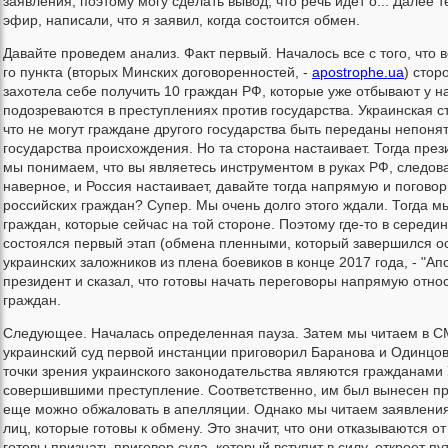
заявления, поэтому могу сделать вывод, что речь идет о... Далее т
эфир, написали, что я заявил, когда состоится обмен.
Давайте проведем анализ. Факт первый. Началось все с того, что 
го пункта (вторых Минских договоренностей, -
apostrophe.ua
) сто
захотела себе получить 10 граждан РФ, которые уже отбывают у н
подозреваются в преступлениях против государства. Украинская с
что не могут граждане другого государства быть переданы непонят
государства происхождения. Но та сторона настаивает. Тогда през
мы понимаем, что вы являетесь инструментом в руках РФ, следова
наверное, и Россия настаивает, давайте тогда напрямую и поговор
российских граждан? Супер. Мы очень долго этого ждали. Тогда м
граждан, которые сейчас на той стороне. Поэтому где-то в середин
состоялся первый этап (обмена пленными, который завершился 
украинских заложников из плена боевиков в конце 2017 года, - "Ап
президент и сказал, что готовы начать переговоры напрямую отн
граждан.
Следующее. Началась определенная пауза. Затем мы читаем в С
украинский суд первой инстанции приговорил Баранова и Одинцов
точки зрения украинского законодательства являются гражданами
совершившими преступление. Соответственно, им был вынесен пр
еще можно обжаловать в апелляции. Однако мы читаем заявления
лиц, которые готовы к обмену. Это значит, что они отказываются о
готовы признать приговор суда, который вступит в силу, откроет пут