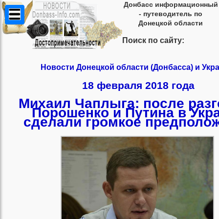
Донбасс информационный
- путеводитель по
Донецкой области
Поиск по сайту:
Новости Донецкой области (Донбасса) и Укр
18 февраля 2018 года
Михаил Чаплыга: после раз
Порошенко и Путина в Укр
сделали громкое предполо