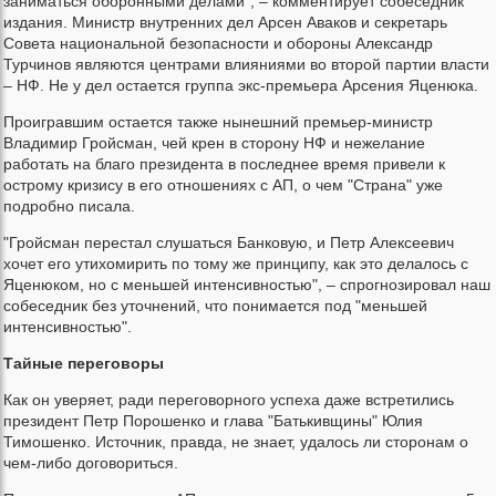
заниматься оборонными делами", – комментирует собеседник
издания. Министр внутренних дел Арсен Аваков и секретарь
Совета национальной безопасности и обороны Александр
Турчинов являются центрами влияниями во второй партии власти
– НФ. Не у дел остается группа экс-премьера Арсения Яценюка.
Проигравшим остается также нынешний премьер-министр
Владимир Гройсман, чей крен в сторону НФ и нежелание
работать на благо президента в последнее время привели к
острому кризису в его отношениях с АП, о чем "Страна" уже
подробно писала.
"Гройсман перестал слушаться Банковую, и Петр Алексеевич
хочет его утихомирить по тому же принципу, как это делалось с
Яценюком, но с меньшей интенсивностью", – спрогнозировал наш
собеседник без уточнений, что понимается под "меньшей
интенсивностью".
Тайные переговоры
Как он уверяет, ради переговорного успеха даже встретились
президент Петр Порошенко и глава "Батькивщины" Юлия
Тимошенко. Источник, правда, не знает, удалось ли сторонам о
чем-либо договориться.