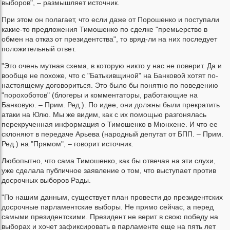
выборов", – размышляет источник.
При этом он полагает, что если даже от Порошенко и поступали
какие-то предложения Тимошенко по сделке "премьерство в
обмен на отказ от президентства", то вряд-ли на них последует
положительный ответ.
"Это очень мутная схема, в которую никто у нас не поверит. Да и
вообще не похоже, что с "Батькивщиной" на Банковой хотят по-
настоящему договориться. Это было бы понятно по поведению
"порохоботов" (блогеры и комментаторы, работающие на
Банковую. – Прим. Ред.). По идее, они должны были прекратить
атаки на Юлю. Мы же видим, как с их помощью разгонялась
перекрученная информация о Тимошенко в Мюнхене. И что ее
склоняют в передаче Арьева (народный депутат от БПП. – Прим.
Ред.) на "Прямом", – говорит источник.
Любопытно, что сама Тимошенко, как бы отвечая на эти слухи,
уже сделала публичное заявление о том, что выступает против
досрочных выборов Рады.
"По нашим данным, существует план провести до президентских
досрочные парламентские выборы. Не прямо сейчас, а перед
самыми президентскими. Президент не верит в свою победу на
выборах и хочет зафиксировать в парламенте еще на пять лет