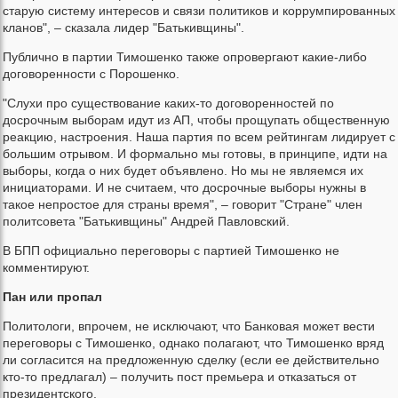
старую систему интересов и связи политиков и коррумпированных
кланов", – сказала лидер "Батькивщины".
Публично в партии Тимошенко также опровергают какие-либо
договоренности с Порошенко.
"Слухи про существование каких-то договоренностей по
досрочным выборам идут из АП, чтобы прощупать общественную
реакцию, настроения. Наша партия по всем рейтингам лидирует с
большим отрывом. И формально мы готовы, в принципе, идти на
выборы, когда о них будет объявлено. Но мы не являемся их
инициаторами. И не считаем, что досрочные выборы нужны в
такое непростое для страны время", – говорит "Стране" член
политсовета "Батькивщины" Андрей Павловский.
В БПП официально переговоры с партией Тимошенко не
комментируют.
Пан или пропал
Политологи, впрочем, не исключают, что Банковая может вести
переговоры с Тимошенко, однако полагают, что Тимошенко вряд
ли согласится на предложенную сделку (если ее действительно
кто-то предлагал) – получить пост премьера и отказаться от
президентского.