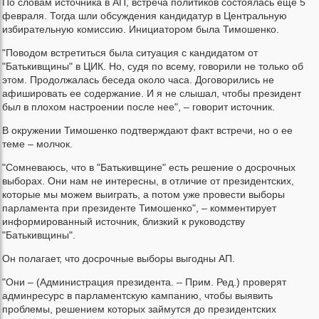
По словам источника в АП, встреча политиков состоялась еще 5
февраля. Тогда шли обсуждения кандидатур в Центральную
избирательную комиссию. Инициатором была Тимошенко.
"Поводом встретиться была ситуация с кандидатом от
"Батькивщины" в ЦИК. Но, судя по всему, говорили не только об
этом. Продолжалась беседа около часа. Договорились не
афишировать ее содержание. И я не слышал, чтобы президент
был в плохом настроении после нее", – говорит источник.
В окружении Тимошенко подтверждают факт встречи, но о ее
теме – молчок.
"Сомневаюсь, что в "Батькивщине" есть решение о досрочных
выборах. Они нам не интересны, в отличие от президентских,
которые мы можем выиграть, а потом уже провести выборы
парламента при президенте Тимошенко", – комментирует
информированный источник, близкий к руководству
"Батькивщины".
Он полагает, что досрочные выборы выгодны АП.
"Они – (Администрация президента. – Прим. Ред.) проверят
админресурс в парламентскую кампанию, чтобы выявить
проблемы, решением которых займутся до президентских