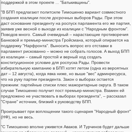
поддержкой в этом проекте ... "Батькивщины".
"В БПП предлагают политсиле Тимошенко вариант совместного
создания коалиции после досрочных выборов Рады. При этом
даст основание президенту на роспуск парламента его же партия,
заявив уже весной о выходе из коалиции с "Народным фронтом".
Поводов много. Самый очевидный – нарастающие противоречия
Банковой и премьер-министра Гройсмана, который опирается на
поддержку "Нарфронта". Выносить вопрос его отставки в
парламент рискованно – можно не собрать голосов. А выход БПП
из коалиции – самый простой и верный ход создать
конституционное условие для роспуска Рады. Провести
избирательную кампанию в БПП хотят летом (одна из вероятных
дат – 12 августа), когда явка ниже, но выше "вес" админресурса,
что на руку партии президента. Закон о выборах остается
прежним: партийные списки плюс мажоритарные округа. В таком
случае Тимошенко получит пост премьер-министра. Взамен ей
предложено не участвовать в выборах президента", – рассказал
"Стране" источник, близкий к руководству БПП.
Проигрывает при воплощении такого сценария "Народный фронт"
(НФ), но не весь.
"С Тимошенко вполне уживется Аваков. И Турчинов будет дальше