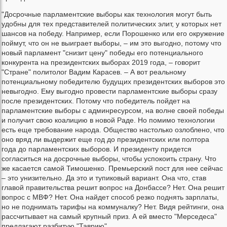
"Досрочные парламентские выборы как технология могут быть
удобны для тех представителей политических элит, у которых нет
шансов на победу. Например, если Порошенко или его окружение
поймут, что он не выиграет выборы, – им это выгодно, потому что
новый парламент "снизит цену" победы его потенциального
конкурента на президентских выборах 2019 года, – говорит
"Стране" политолог Вадим Карасев. – А вот реальному
потенциальному победителю будущих президентских выборов это
невыгодно. Ему выгодно провести парламентские выборы сразу
после президентских. Потому что победитель пойдет на
парламентские выборы с админресурсом, на волне своей победы
и получит свою коалицию в новой Раде. Но помимо технологии
есть еще требование народа. Общество настолько озлоблено, что
оно вряд ли выдержит еще год до президентских или полтора
года до парламентских выборов. И президенту придется
согласиться на досрочные выборы, чтобы успокоить страну. Что
же касается самой Тимошенко. Премьерский пост для нее сейчас
– это унизительно. Да это и тупиковый вариант. Она что, став
главой правительства решит вопрос на Донбассе? Нет. Она решит
вопрос с МВФ? Нет. Она найдет способ резко поднять зарплаты,
но не поднимать тарифы на коммуналку? Нет. Видя рейтинги, она
рассчитывает на самый крупный приз. А ей вместо "Мерседеса"
предлагают разбитую "Таврию".