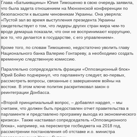
Глава «Батькивщины» Юлия Тимошенко в свою очередь заявила,
что была задета отношением на Мюнхенской конференции по
безопасности к высшим чиновникам Украины. Она уверяла:
«Пустой зал во время выступления президента Украины
свидетельствует о том, что лидеры других стран мира чем-то
вроде демарша показали, что они не воспринимают коррупцию,
все то, что делается в государстве, с его управлением».
Кроме того, по словам Тимошенко, недостаточно уволить главу
Национального банка Валерию Гонтареву, а необходимо создать
временную следственную комиссию.
Параллельно сопредседатель фракции «Оппозиционный блок»
Юрий Бойко подчеркнул, что парламенту следует, во-первых,
рассмотреть вопросы, связанные с завершением войны на
востоке. В этом ключе политик раскритиковал закон о
реинтеграции Донбасса.
«Второй принципиальный вопрос, – добавлял нардеп, – мы
считаем, что должен быть предоставлен отчет правительства в
парламенте и представлено программу выхода из экономического
кризиса». Также настаивал сопредседатель «Оппозиционного
блока», например, на пересмотре госбюджета на 2018 год,
рассмотрении постановления об отставке и.о. министра