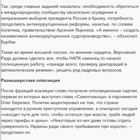
Так, среди главных заданий оказались: необходимость обратиться
к международному сообществу касательно осуждения и
непризнания выборов президента России в Крыму, потребность
продолжать антикоррупционные реформы, начатые, по словам
политика, правительством Арсения Яценюка. «А именно – создать
независимое антикоррупционное судопроизводство», – объяснял
Бурбак.
Также во время восьмой сессии, по мнению нардепа, Верховная
Рада должна сделать все, чтобы НАПК наконец-то начало
полноценную работу, «прежде всего, проверку деклараций в
автоматическом режиме», решить ряд кадровых вопросов.
Разношерстная оппозиция
После фракций коалиции слово получили оппозиционные партии,
первым из которых выступил глава «Самопомощи» в парламенте
Олег Березюк. Политик акцентировал на том, что страна
находится в ручном преступном управлении, а олигархат сегодня
«находит пути для того, чтобы остаться при власти, грабя людей
через тарифы и цены». «Некоторые из них даже готовы отдать
суверенность Украины ради своего пребывания при корыте», –
продолжал он.