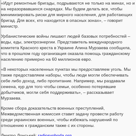
«Идут ремонтные бригады, подрываются не только на минах, но и
на неразорвавшихся снарядах. Мы будем делать все, чтобы
минимизировать риски для мирного населения, для работающих
бригад. Для всех, кто находится в опасных зонах», – говорит
министр.
Урбанистические войны лишают людей базовых потребностей –
воды, еды, электроэнергии. Представитель международного
комитета Красного креста в Украине Алина Мурзаева сообщила,
что в прошлом году организация оказала помощь гражданскому
населению примерно на 60 миллионов евро.
«В некоторых населенных пунктах мы предоставляем уголь. Мы
также предоставляем наборы, чтобы люди могли обеспечивать
себе либо доход, либо пропитание. Например, мы раздавали
семена, кур для того чтобы семьи, особенно потерявшие
добытчиков, могли себя поддерживать», – рассказывает
Мурзаева.
Кроме сбора доказательств военных преступлений,
Межведомственная комиссия ставит задачу провести работу
среди украинских военных, чтобы избежать нарушений по
отношению к гражданским также с их стороны.
Дмитро Донський;
radiosvoboda.org