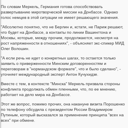
По словам Меркель, Германия готова способствовать
развертыванию миротворческой миссии на Донбассе. Однако
голос немцев в этой ситуации не имеет решающего значения.
"Абсолютно понятно, что не Берлин и, кстати, не Париж решают,
что будет на Донбассе, а контакты по линии Вашингтона и
Москвы, которые, между прочим, продолжаются, несмотря на
рост напряженности в отношениях", - объясняет экс-спикер МИД
Олег Волошин.
"А если речь не идет о конкретных шагах, то остается только
заявить о приверженности Минским договоренностям и
переговорам в "нормандском формате", что и было сделано", -
уточняет международный эксперт Антон Кучухидзе.
Вместе с тем, в контексте "Минска" Меркель призвала стороны
конфликта продолжать обмен пленными, что, по ее мнению,
работает на дело мира на Донбассе.
Этот же вопрос, помимо прочих, она накануне визита Порошенко
по телефону обсудила с президентом России Владимиром
Путиным, который высказался за применение принципа "всех на
всех" при обмене.