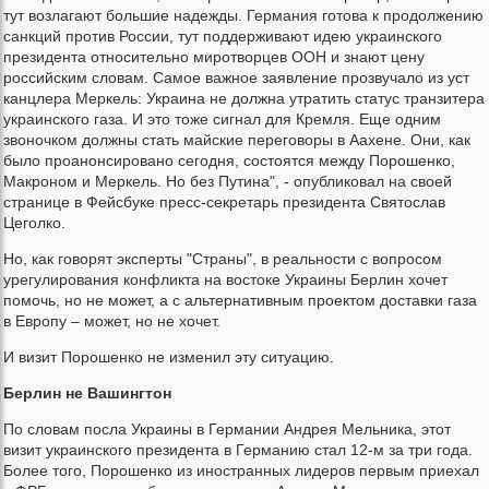
тут возлагают большие надежды. Германия готова к продолжению
санкций против России, тут поддерживают идею украинского
президента относительно миротворцев ООН и знают цену
российским словам. Самое важное заявление прозвучало из уст
канцлера Меркель: Украина не должна утратить статус транзитера
украинского газа. И это тоже сигнал для Кремля. Еще одним
звоночком должны стать майские переговоры в Аахене. Они, как
было проанонсировано сегодня, состоятся между Порошенко,
Макроном и Меркель. Но без Путина", - опубликовал на своей
странице в Фейсбуке пресс-секретарь президента Святослав
Цеголко.
Но, как говорят эксперты "Страны", в реальности с вопросом
урегулирования конфликта на востоке Украины Берлин хочет
помочь, но не может, а с альтернативным проектом доставки газа
в Европу – может, но не хочет.
И визит Порошенко не изменил эту ситуацию.
Берлин не Вашингтон
По словам посла Украины в Германии Андрея Мельника, этот
визит украинского президента в Германию стал 12-м за три года.
Более того, Порошенко из иностранных лидеров первым приехал