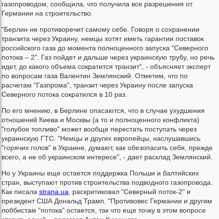
газопроводом, сообщила, что получила все разрешения от
Германии на строительство.
"Берлин не противоречит самому себе. Говоря о сохранении
транзита через Украину, немцы хотят иметь гарантии поставок
российского газа до момента полноценного запуска "Северного
потока – 2". Газ пойдет и дальше через украинскую трубу, но речь
идет, до какого объема сократится транзит", - объясняет эксперт
по вопросам газа Валентин Землянский. Отметим, что по
расчетам "Газпрома", транзит через Украину после запуска
Северного потока сократился в 10 раз.
По его мнению, в Берлине опасаются, что в случае ухудшения
отношений Киева и Москвы (а то и полноценного конфликта)
"голубое топливо" может вообще перестать поступать через
украинскую ГТС. "Немцы и других европейцы, наслушавшись
"горячих голов" в Украине, думают, как обезопасить себя, прежде
всего, а не об украинском интересе", - дает расклад Землянский.
Но у Украины еще остается поддержка Польши и балтийских
стран, выступают против строительства подводного газопровода.
Как писала
strana.ua
, раскритиковал "Северный поток-2" и
президент США Дональд Трамп. "Противовес Германии и другим
лоббистам "потока" остается, так что еще точку в этом вопросе