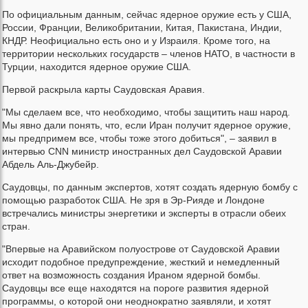
По официальным данным, сейчас ядерное оружие есть у США,
России, Франции, Великобритании, Китая, Пакистана, Индии,
КНДР. Неофициально есть оно и у Израиля. Кроме того, на
территории нескольких государств – членов НАТО, в частности в
Турции, находится ядерное оружие США.
Первой раскрыла карты Саудовская Аравия.
"Мы сделаем все, что необходимо, чтобы защитить наш народ.
Мы явно дали понять, что, если Иран получит ядерное оружие,
мы предпримем все, чтобы тоже этого добиться", – заявил в
интервью CNN министр иностранных дел Саудовской Аравии
Абдель Аль-Джубейр.
Саудовцы, по данным экспертов, хотят создать ядерную бомбу с
помощью разработок США. Не зря в Эр-Рияде и Лондоне
встречались министры энергетики и эксперты в отрасли обеих
стран.
"Впервые на Аравийском полуострове от Саудовской Аравии
исходит подобное предупреждение, жесткий и немедленный
ответ на возможность создания Ираном ядерной бомбы.
Саудовцы все еще находятся на пороге развития ядерной
программы, о которой они неоднократно заявляли, и хотят