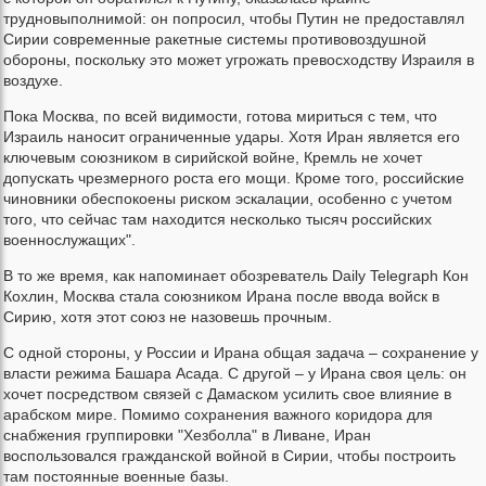
трудновыполнимой: он попросил, чтобы Путин не предоставлял
Сирии современные ракетные системы противовоздушной
обороны, поскольку это может угрожать превосходству Израиля в
воздухе.
Пока Москва, по всей видимости, готова мириться с тем, что
Израиль наносит ограниченные удары. Хотя Иран является его
ключевым союзником в сирийской войне, Кремль не хочет
допускать чрезмерного роста его мощи. Кроме того, российские
чиновники обеспокоены риском эскалации, особенно с учетом
того, что сейчас там находится несколько тысяч российских
военнослужащих".
В то же время, как напоминает обозреватель Daily Telegraph Кон
Кохлин, Москва стала союзником Ирана после ввода войск в
Сирию, хотя этот союз не назовешь прочным.
С одной стороны, у России и Ирана общая задача – сохранение у
власти режима Башара Асада. С другой – у Ирана своя цель: он
хочет посредством связей с Дамаском усилить свое влияние в
арабском мире. Помимо сохранения важного коридора для
снабжения группировки "Хезболла" в Ливане, Иран
воспользовался гражданской войной в Сирии, чтобы построить
там постоянные военные базы.