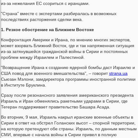
из-за нежелания ЕС ссориться с иранцами.
"Страна" вместе с экспертами разбиралась в возможных
последствиях расторжения сделки века.
1. Резкое обострение на Ближнем Востоке
Конфронтация Америки и Ирана, по мнению многих экспертов,
может взорвать Ближний Восток, где и так напряженная ситуация
из-за затянувшейся гражданской войны в Сирии и постоянных
проблем между Израилем и Палестиной.
"Возвращение Ирана к созданию ядерной бомбы даст Израилю и
США повод для военного вмешательства", – говорит
strana.ua
Сьюзан Мэлони, замдиректора программы иностранной политики
в Институте Бруклина.
Сразу после резонансного заявления американского президента
Израиль и Иран обменялись ракетными ударами в Сирии, где
Тегеран поддерживает правительство Башара Асада.
Во вторник, 9 мая, Израиль накрыл иранские военные объекты в
Сирии в ответ на обстрел Голанских высот – спорной территории,
на которую претендуют обе страны. Израиль, по данным местным
СМИ, впервые с начала войны в Сирии привел в полную