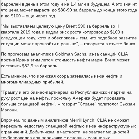
баррелей в день в этом году и на 1,4 млн в будущем. А это значит,
что цена может вырасти до $80-90 за баррель до конца этого года
и до $100 – еще через год.
"Мы выставляем целевую цену Brent $90 за баррель во II
квартале 2019 года и видим риск роста котировок до $100 в
следующем году, хотя и обеспокоены тем, что подобное развитие
ситуации может произойти и раньше", – говорится в отчете банка.
По прогнозам аналитиков Goldman Sachs, из-за санкций США
против Ирана этим летом стоимость нефти марки Brent может
составить $82,5 за баррель.
Есть мнение, что иранская ссора затевалась из-за нефти и
многомиллиардных прибылей.
"Трампу и его бизнес-партнерам из Республиканской партии на
руку рост цен на нефть, поскольку Америка будет продавать
больше сланцевой нефти", – говорит "Стране" политолог Сьюзан
Мэлони.
Впрочем, по данным аналитиков Merrill Lynch, США не сможет
перекрыть недостачу сланцевой нефтью из-за инфраструктурных
ограничений. Добытчикам, в частности, не хватает мощностей
трубопроводов для перекачки с основных сланцевых