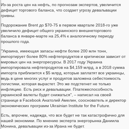
Из-за роста цен на нефть, по прогнозам экспертов, увеличится
дефицит торгового баланса, что создает угрозу девальвации
гривны.
Подорожание Brent до $70-75 в первом квартале 2018-го уже
увеличило дефицит общего украинского внешнеторгового
баланса в январе-марте на 25,4% к аналогичному периоду
прошлого года.
"Украина, имеющая запасы нефти более 200 млн тонн,
импортирует более 80% нефтепродуктов и критически зависит от
мировых цен на энергоресурсы. В 2017 году Украина
импортировала нефтепродуктов на $4,159 млрд, а в 2018 сумма
импорта приблизится к $5 млрд, которые заплатят все украинцы,
ведь в цене многих услуг и продуктов заложена себестоимость
логистики, которая вырастет. Это же подстегнет не только
инфляцию. Есть риск и девальвации. Платежеспособность
украинской валюты будет снижаться", – написал на своей
странице в Facebook Анатолий Амелин, сооснователь и директор
экономических программ Ukrainian Institute for the Future.
Есть, впрочем, надежда, что все будет не так катастрофично для
нашей экономики. По мнению эксперта энергорынка Даниила
Монина, девальвации из-за Ирана не будет.