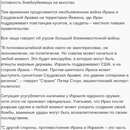
готовность бомбоубежища на высотах.
Тем временем продолжается необъявленная война Ирана и
Саудовской Аравии на территории Йемена, где Иран
поддерживает повстанцев-хуситов, а саудиты – местное павшее
правительство.
Все чаще говорят об угрозе большой ближневосточной войны.
"В полномасштабной войне никто не заинтересован, ни
экономически, ни политически. Но схватка может начаться в
любой момент. Это будет мясорубка, в которую могут быть
втянуты мировые державы. Израиль поддерживают США, а на
стороне Ирана – Россия. Против шиитского Ирана может
выступить суннитская Саудовская Аравия, это давние соперники в
регионе", – говорит "Стране" Питер Стоун, вашингтонский эксперт-
политолог.
Ситуация усугубляется наличием у Израиля ядерного оружия,
хотя этого не признают официально. Учитывая, что Иран после
разрыва сделки в любой момент может ускорить создание своей
бомбы, взаимные удары могут быть апокалиптическими по своим
последствиям.
"С другой стороны, противостояние Ирана и Израиля – это часть