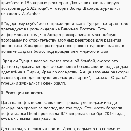
приобрести 18 ядерных реакторов. Два из них они планируют
построить до 2022 года", – говорит Валид Шарара, журналист
ливанской Al-Akhbar.
К "ядерному клубу" хочет присоединиться и Турция, которая тоже
претендует на роль лидера на Ближнем Востоке. Есть
информация о том, что Анкара разворачивает масштабную
программу по строительству атомных реакторов для развития
энергетики. Западные разведки подозревают турецкие власти в
попытке создать бомбу под прикрытием мирного атома.
"Вряд ли Турция воспользуется атомной бомбой, скорее это
фактор сдерживания для обеспечения безопасности, ведь рядом
идет война в Сирии, Иран по соседству. А еще атомные реакторы
нужны стране для получения электроэнергии", – сказал "Стране"
турецкий журналист Гювен Узалп.
3. Рост цен на нефть
Цена на нефть после заявления Трампа уже подскочила до
рекордного уровня за последние три года. Стоимость барреля
нефти марки Brent превысила $77 впервые с ноября 2014 года,
это на $2 выше, чем раньше.
Дело в том, что санкции против Ирана, седьмого по величине