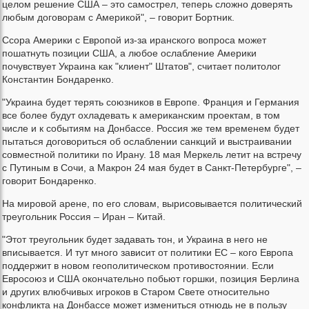
целом решение США – это самострел, теперь сложно доверять
любым договорам с Америкой", – говорит Бортник.
Ссора Америки с Европой из-за иранского вопроса может
пошатнуть позиции США, а любое ослабление Америки
почувствует Украина как "клиент" Штатов", считает политолог
Константин Бондаренко.
"Украина будет терять союзников в Европе. Франция и Германия
все более будут охладевать к американским проектам, в том
числе и к событиям на Донбассе. Россия же тем временем будет
пытаться договориться об ослаблении санкций и выстраивании
совместной политики по Ирану. 18 мая Меркель летит на встречу
с Путиным в Сочи, а Макрон 24 мая будет в Санкт-Петербурге", –
говорит Бондаренко.
На мировой арене, по его словам, вырисовывается политический
треугольник Россия – Иран – Китай.
"Этот треугольник будет задавать тон, и Украина в него не
вписывается. И тут много зависит от политики ЕС – кого Европа
поддержит в новом геополитическом противостоянии. Если
Евросоюз и США окончательно побьют горшки, позиция Берлина
и других влюбчивых игроков в Старом Свете относительно
конфликта на Донбассе может измениться отнюдь не в пользу