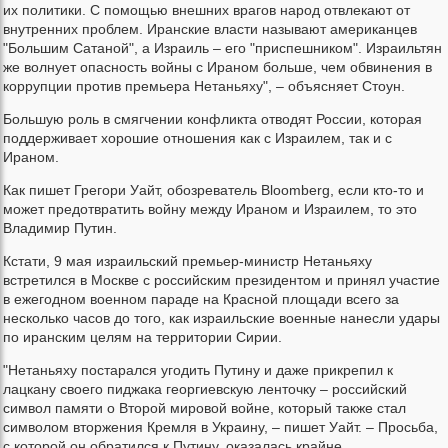
их политики. С помощью внешних врагов народ отвлекают от
внутренних проблем. Иранские власти называют американцев
"Большим Сатаной", а Израиль – его "приспешником". Израильтян
же волнует опасность войны с Ираном больше, чем обвинения в
коррупции против премьера Нетаньяху", – объясняет Стоун.
Большую роль в смягчении конфликта отводят России, которая
поддерживает хорошие отношения как с Израилем, так и с
Ираном.
Как пишет Грегори Уайт, обозреватель Bloomberg, если кто-то и
может предотвратить войну между Ираном и Израилем, то это
Владимир Путин.
Кстати, 9 мая израильский премьер-министр Нетаньяху
встретился в Москве с российским президентом и принял участие
в ежегодном военном параде на Красной площади всего за
несколько часов до того, как израильские военные нанесли удары
по иранским целям на территории Сирии.
"Нетаньяху постарался угодить Путину и даже прикрепил к
лацкану своего пиджака георгиевскую ленточку – российский
символ памяти о Второй мировой войне, который также стал
символом вторжения Кремля в Украину, – пишет Уайт. – Просьба,
с которой он обратился к Путину, оказалась крайне