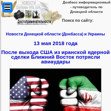
Донбасс информационный
- путеводитель по
Донецкой области
Поиск по сайту:
Новости Донецкой области (Донбасса) и Украины
13 мая 2018 года
После выхода США из иранской ядерной
сделки Ближний Восток потрясли
авиаудары