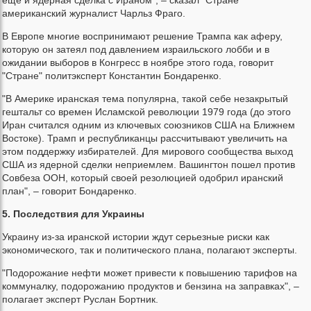
американский журналист Чарльз Фраго.
В Европе многие воспринимают решение Трампа как аферу,
которую он затеял под давлением израильского лобби и в
ожидании выборов в Конгресс в ноябре этого года, говорит
"Стране" политэксперт Константин Бондаренко.
"В Америке иранская тема популярна, такой себе незакрытый
гештальт со времен Исламской революции 1979 года (до этого
Иран считался одним из ключевых союзников США на Ближнем
Востоке). Трамп и республиканцы рассчитывают увеличить на
этом поддержку избирателей. Для мирового сообщества выход
США из ядерной сделки неприемлем. Вашингтон пошел против
Совбеза ООН, который своей резолюцией одобрил иранский
план", – говорит Бондаренко.
5. Последствия для Украины
Украину из-за иранской истории ждут серьезные риски как
экономического, так и политического плана, полагают эксперты.
"Подорожание нефти может привести к повышению тарифов на
коммуналку, подорожанию продуктов и бензина на заправках", –
полагает эксперт Руслан Бортник.