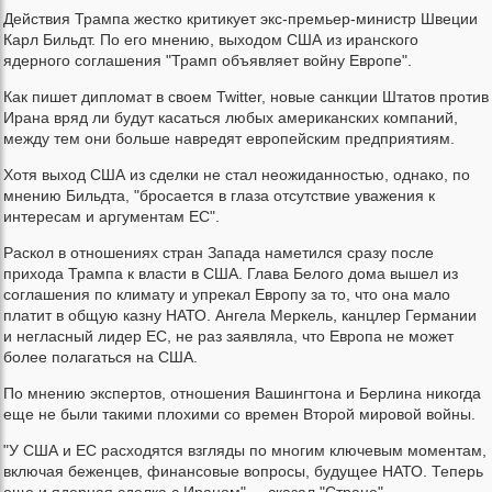
Действия Трампа жестко критикует экс-премьер-министр Швеции
Карл Бильдт. По его мнению, выходом США из иранского
ядерного соглашения "Трамп объявляет войну Европе".
Как пишет дипломат в своем Twitter, новые санкции Штатов против
Ирана вряд ли будут касаться любых американских компаний,
между тем они больше навредят европейским предприятиям.
Хотя выход США из сделки не стал неожиданностью, однако, по
мнению Бильдта, "бросается в глаза отсутствие уважения к
интересам и аргументам ЕС".
Раскол в отношениях стран Запада наметился сразу после
прихода Трампа к власти в США. Глава Белого дома вышел из
соглашения по климату и упрекал Европу за то, что она мало
платит в общую казну НАТО. Ангела Меркель, канцлер Германии
и негласный лидер ЕС, не раз заявляла, что Европа не может
более полагаться на США.
По мнению экспертов, отношения Вашингтона и Берлина никогда
еще не были такими плохими со времен Второй мировой войны.
"У США и ЕС расходятся взгляды по многим ключевым моментам,
включая беженцев, финансовые вопросы, будущее НАТО. Теперь
еще и ядерная сделка с Ираном", – сказал "Стране"