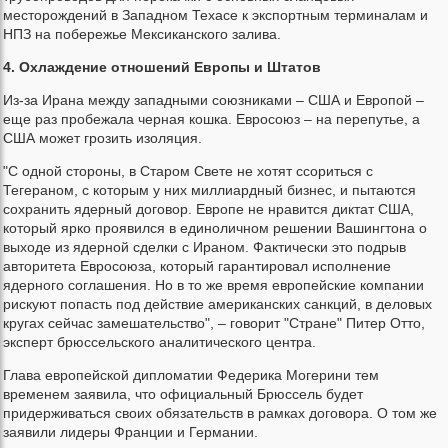
месторождений в Западном Техасе к экспортным терминалам и
НПЗ на побережье Мексиканского залива.
4. Охлаждение отношений Европы и Штатов
Из-за Ирана между западными союзниками – США и Европой –
еще раз пробежала черная кошка. Евросоюз – на перепутье, а
США может грозить изоляция.
"С одной стороны, в Старом Свете не хотят ссориться с
Тегераном, с которым у них миллиардный бизнес, и пытаются
сохранить ядерный договор. Европе не нравится диктат США,
который ярко проявился в единоличном решении Вашингтона о
выходе из ядерной сделки с Ираном. Фактически это подрыв
авторитета Евросоюза, который гарантировал исполнение
ядерного соглашения. Но в то же время европейские компании
рискуют попасть под действие американских санкций, в деловых
кругах сейчас замешательство", – говорит "Стране" Питер Отто,
эксперт брюссельского аналитического центра.
Глава европейской дипломатии Федерика Могерини тем
временем заявила, что официальный Брюссель будет
придерживаться своих обязательств в рамках договора. О том же
заявили лидеры Франции и Германии.