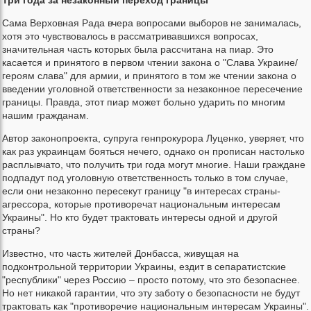
Сама Верховная Рада вчера вопросами выборов не занималась,
хотя это чувствовалось в рассматривавшихся вопросах,
значительная часть которых была рассчитана на пиар. Это
касается и принятого в первом чтении закона о "Слава Украине/
героям слава" для армии, и принятого в том же чтении закона о
введении уголовной ответственности за незаконное пересечение
границы. Правда, этот пиар может больно ударить по многим
нашим гражданам.
Автор законопроекта, супруга генпрокурора Луценко, уверяет, что
как раз украинцам бояться нечего, однако он прописан настолько
расплывчато, что получить три года могут многие. Наши граждане
подпадут под уголовную ответственность только в том случае,
если они незаконно пересекут границу "в интересах страны-
агрессора, которые противоречат национальным интересам
Украины". Но кто будет трактовать интересы одной и другой
страны?
Известно, что часть жителей Донбасса, живущая на
подконтрольной территории Украины, ездит в сепаратистские
"республики" через Россию – просто потому, что это безопаснее.
Но нет никакой гарантии, что эту заботу о безопасности не будут
трактовать как "противоречие национальным интересам Украины".