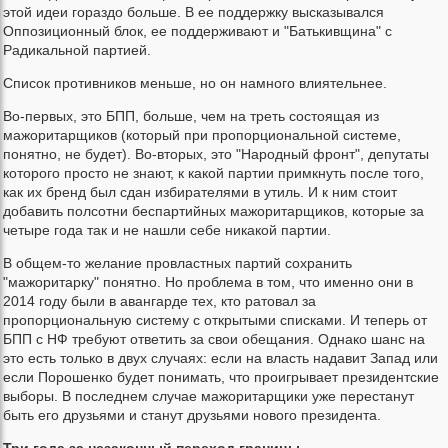
этой идеи гораздо больше. В ее поддержку высказывался
Оппозиционный блок, ее поддерживают и "Батькивщина" с
Радикальной партией.
Список противников меньше, но он намного влиятельнее.
Во-первых, это БПП, больше, чем на треть состоящая из
мажоритарщиков (который при пропорциональной системе,
понятно, не будет). Во-вторых, это "Народный фронт", депутаты
которого просто не знают, к какой партии примкнуть после того,
как их бренд был сдан избирателями в утиль. И к ним стоит
добавить полсотни беспартийных мажоритарщиков, которые за
четыре года так и не нашли себе никакой партии.
В общем-то желание провластных партий сохранить
"мажоритарку" понятно. Но проблема в том, что именно они в
2014 году были в авангарде тех, кто ратовал за
пропорциональную систему с открытыми списками. И теперь от
БПП с НФ требуют ответить за свои обещания. Однако шанс на
это есть только в двух случаях: если на власть надавит Запад или
если Порошенко будет понимать, что проигрывает президентские
выборы. В последнем случае мажоритарщики уже перестанут
быть его друзьями и станут друзьями нового президента.
Три года за незаконный переход границы