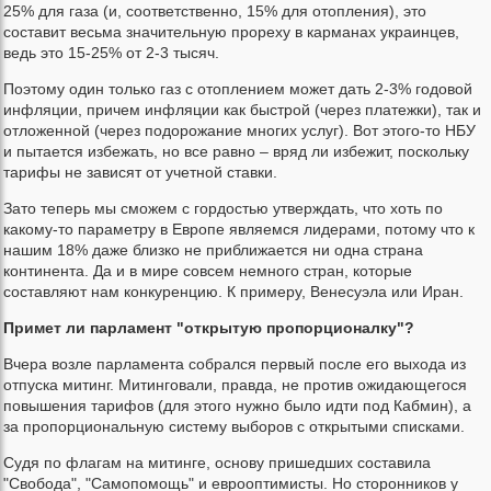
25% для газа (и, соответственно, 15% для отопления), это
составит весьма значительную прореху в карманах украинцев,
ведь это 15-25% от 2-3 тысяч.
Поэтому один только газ с отоплением может дать 2-3% годовой
инфляции, причем инфляции как быстрой (через платежки), так и
отложенной (через подорожание многих услуг). Вот этого-то НБУ
и пытается избежать, но все равно – вряд ли избежит, поскольку
тарифы не зависят от учетной ставки.
Зато теперь мы сможем с гордостью утверждать, что хоть по
какому-то параметру в Европе являемся лидерами, потому что к
нашим 18% даже близко не приближается ни одна страна
континента. Да и в мире совсем немного стран, которые
составляют нам конкуренцию. К примеру, Венесуэла или Иран.
Примет ли парламент "открытую пропорционалку"?
Вчера возле парламента собрался первый после его выхода из
отпуска митинг. Митинговали, правда, не против ожидающегося
повышения тарифов (для этого нужно было идти под Кабмин), а
за пропорциональную систему выборов с открытыми списками.
Судя по флагам на митинге, основу пришедших составила
"Свобода", "Самопомощь" и еврооптимисты. Но сторонников у