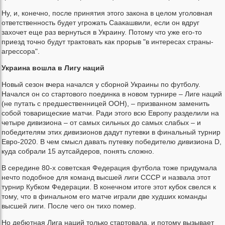
Ну, и, конечно, после принятия этого закона в целом уголовная
ответственность будет угрожать Саакашвили, если он вдруг
захочет еще раз вернуться в Украину. Потому что уже его-то
приезд точно будут трактовать как прорыв "в интересах страны-
агрессора".
Украина вошла в Лигу наций
Новый сезон вчера начался у сборной Украины по футболу.
Начался он со стартового поединка в новом турнире – Лиге наций
(не путать с предшественницей ООН), – призванном заменить
собой товарищеские матчи. Ради этого всю Европу разделили на
четыре дивизиона – от самых сильных до самых слабых – и
победителям этих дивизионов дадут путевки в финальный турнир
Евро-2020. В чем смысл давать путевку победителю дивизиона D,
куда собрали 15 аутсайдеров, понять сложно.
В середине 80-х советская Федерация футбола тоже придумала
нечто подобное для команд высшей лиги СССР и назвала этот
турнир Кубком Федерации. В конечном итоге этот кубок свелся к
тому, что в финальном его матче играли две худших команды
высшей лиги. После чего он тихо помер.
Но дебютная Лига наций только стартовала, и потому вызывает