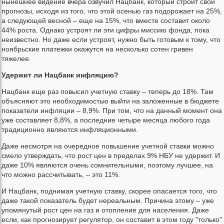
нынешнее видение вчера озвучил Нацбанк, который строит свои
прогнозы, исходя из того, что этой осенью газ подорожает на 25%,
а следующей весной – еще на 15%, что вместе составит около
44% роста. Однако устроят ли эти цифры миссию фонда, пока
неизвестно. Но даже если устроят, нужно быть готовым к тому, что
ноябрьские платежки окажутся на несколько сотен гривен
тяжелее.
Удержит ли Нацбанк инфляцию?
Нацбанк еще раз повысил учетную ставку – теперь до 18%. Там
объясняют это необходимостью выйти на заложенные в бюджете
показатели инфляции – 8,9%. При том, что на данный момент она
уже составляет 8,8%, а последние четыре месяца любого года
традиционно являются инфляционными.
Даже несмотря на очередное повышение учетной ставки можно
смело утверждать, что рост цен в пределах 9% НБУ не удержит. И
даже 10% являются очень сомнительными, поэтому лучшее, на
что можно рассчитывать, – это 11%.
И Нацбанк, поднимая учетную ставку, скорее опасается того, что
даже такой показатель будет нереальным. Причина этому – уже
упомянутый рост цен на газ и отопление для населения. Даже
если, как прогнозирует регулятор, он составит в этом году "только"