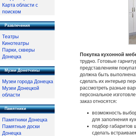
Карта области с
поиском
Развлечения
Театры
Кинотеатры
Парки, скверы
Покупка кухонной меб
Донецка
трудно. Готовые гарнит
представлениям покупат
Музеи Донетчины
должна быть выполнена 
сделать их интерьер п
Музеи города Донецка
рассмотреть разные вар
Музеи Донецкой
персональное изготовле
области
заказ относятся:
Памятники
возможность выбор
для заполнения ку
Памятники Донецка
подбор габаритов 
Памятные доски
сделать встраивае
Донецка