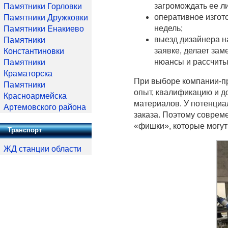
загромождать ее л
Памятники Горловки
оперативное изгот
Памятники Дружковки
недель;
Памятники Енакиево
выезд дизайнера н
Памятники
заявке, делает зам
Константиновки
нюансы и рассчиты
Памятники
Краматорска
При выборе компании-пр
Памятники
опыт, квалификацию и д
Красноармейска
материалов. У потенциа
Артемовского района
заказа. Поэтому соврем
«фишки», которые могут
Транспорт
ЖД станции области