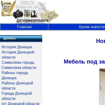
Главная
Архив новосте
Донбасс
Но
История Донецка
История Донецкой
области
Мебель под за
Символика города
Символика области
Районы города
Донецка
Районы Донецкой
области
Города Донецкой
области
пгт Донецкой области