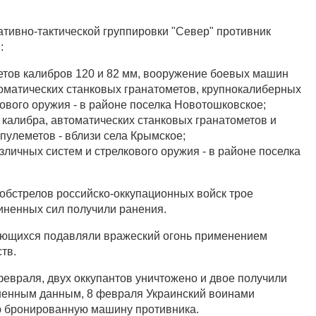
ативно-тактической группировки "Север" противник
:
етов калибров 120 и 82 мм, вооружение боевых машин
оматических станковых гранатометов, крупнокалиберных
ового оружия - в районе поселка Новотошковское;
 калибра, автоматических станковых гранатометов и
пулеметов - вблизи села Крымское;
зличных систем и стрелкового оружия - в районе поселка
обстрелов российско-оккупационных войск трое
ненных сил получили ранения.
ющихся подавляли вражеский огонь применением
тв.
февраля, двух оккупантов уничтожено и двое получили
чненным данным, 8 февраля Украинский воинами
ю бронированную машину противника.