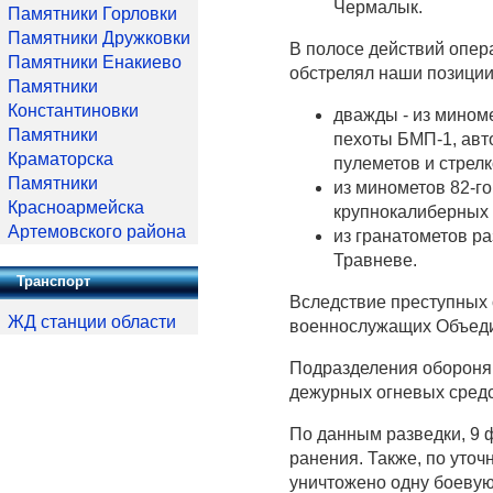
Чермалык.
Памятники Горловки
Памятники Дружковки
В полосе действий опер
Памятники Енакиево
обстрелял наши позиции
Памятники
Константиновки
дважды - из мином
Памятники
пехоты БМП-1, авт
Краматорска
пулеметов и стрелк
Памятники
из минометов 82-го
Красноармейска
крупнокалиберных 
Артемовского района
из гранатометов ра
Травневе.
Транспорт
Вследствие преступных 
ЖД станции области
военнослужащих Объеди
Подразделения обороня
дежурных огневых средс
По данным разведки, 9 
ранения. Также, по уто
уничтожено одну боеву