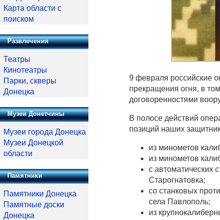
Карта области с
поиском
Развлечения
Театры
Кинотеатры
9 февраля российские о
Парки, скверы
прекращения огня, в то
Донецка
договоренностями воор
Музеи Донетчины
В полосе действий опер
позиций наших защитник
Музеи города Донецка
Музеи Донецкой
из минометов калиб
области
из минометов калиб
с автоматических с
Памятники
Старогнатовка;
со станковых проти
Памятники Донецка
села Павлополь;
Памятные доски
из крупнокалиберны
Донецка