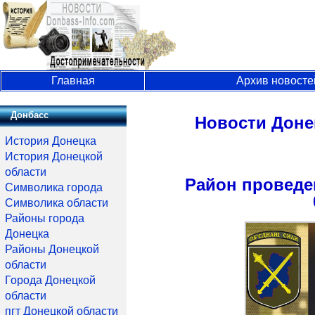
Главная
Архив новосте
Донбасс
Новости Доне
История Донецка
История Донецкой
области
Район проведе
Символика города
Символика области
Районы города
Донецка
Районы Донецкой
области
Города Донецкой
области
пгт Донецкой области