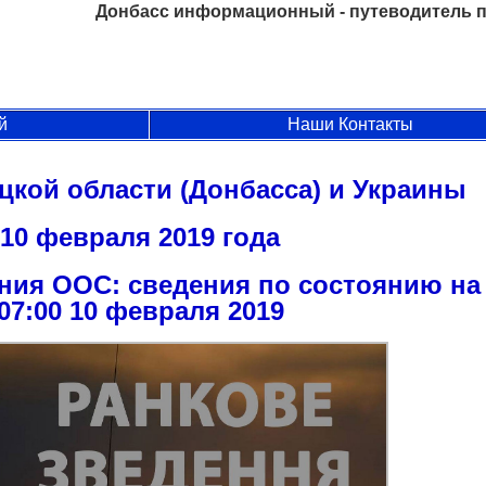
Донбасс информационный - путеводитель п
й
Наши Контакты
цкой области (Донбасса) и Украины
10 февраля 2019 года
ния ООС: сведения по состоянию на
07:00 10 февраля 2019