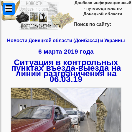
Донбасс информационный
- путеводитель по
Донецкой области
Поиск по сайту:
Новости Донецкой области (Донбасса) и Украины
6 марта 2019 года
Ситуация в контрольных
пунктах въезда-выезда на
линии разграничения на
06.03.19