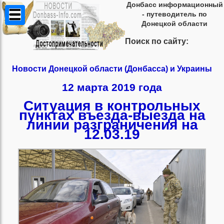
Донбасс информационный
- путеводитель по
Донецкой области
Поиск по сайту:
Новости Донецкой области (Донбасса) и Украины
12 марта 2019 года
Ситуация в контрольных
пунктах въезда-выезда на
линии разграничения на
12.03.19