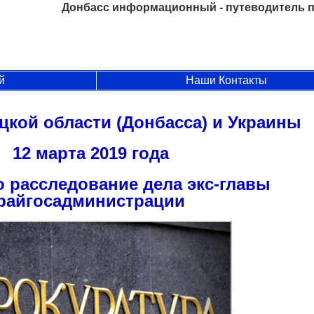
Донбасс информационный - путеводитель п
й
Наши Контакты
цкой области (Донбасса) и Украины
12 марта 2019 года
 расследование дела экс-главы
райгосадминистрации