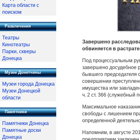
Карта области с
поиском
Развлечения
Театры
Завершено расследова
Кинотеатры
обвиняется в растрате
Парки, скверы
Донецка
Под процессуальным ру
завершено досудебное р
Музеи Донетчины
бывшего председателя о
совершении преступлений
Музеи города Донецка
имущества или завладе
Музеи Донецкой
ч. 2 ст. 366 (служебный 
области
Максимальное наказание
Памятники
свободы с лишением пр
определенной деятельно
Памятники Донецка
Памятные доски
Напомним, в августе 20
Донецка
предприятием заключен 