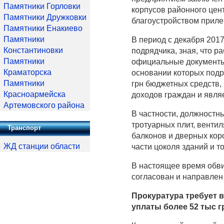
Памятники Горловки
корпусов районного цен
Памятники Дружковки
благоустройством приле
Памятники Енакиево
Памятники
В период с декабря 2017
Константиновки
подрядчика, зная, что 
Памятники
официальные документы
Краматорска
основании которых подр
Памятники
грн бюджетных средств,
Красноармейска
доходов граждан и явля
Артемовского района
В частности, должностн
тротуарных плит, вентил
Транспорт
балконов и дверных коро
ЖД станции области
части цоколя зданий и т
В настоящее время обви
согласован и направлен 
Прокуратура требует 
уплаты более 52 тыс г