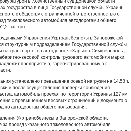
рокуратурой в Хозяйственный суд Донецкой области
сах государства в лице Государственной службы Украины
спорте к обществу с ограниченной ответственностью о
езд тяжеловесного автомобиля автодорогами общего
2,2 тыс грн.
отрудниками Управления Укртрансбезпекы в Запорожской
тся структурным подразделением Государственной службы
 на транспорте, на автодороге «Харьков-Симферополь., г.
абаритно-весовой контроль грузового автомобиля марки
адлежит предприятию, зарегистрированному в г.
асти.
ания установлено превышение осевой нагрузки на 14,53 т,
овки и после осуществления проверки соблюдения
ьства, автомобиль проехал по территории Украины 127 км
ение с превышением весовых ограничений и документа о
зд по автодорогам общего пользования.
вления Укртрансбезпекы в Запорожской области,
е за проезд указанного тяжеловесного автомобиля
н, которую до сегодняшнего дня в добровольном порядке не