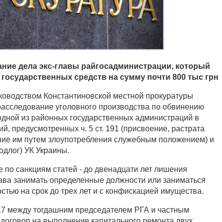
ние дела экс-главы райгосадминистрации, который
 государственных средств на сумму почти 800 тыс грн
ководством Константиновской местной прокуратуры
асследование уголовного производства по обвинению
дной из районных государственных администраций в
, предусмотренных ч. 5 ст. 191 (присвоение, растрата
ние им путем злоупотребления служебным положением) и
подлог) УК Украины.
 по санкциям статей - до двенадцати лет лишения
ава занимать определенные должности или заниматься
стью на срок до трех лет и с конфискацией имущества.
17 между тогдашним председателем РГА и частным
договор на выполнение капитального ремонта двух