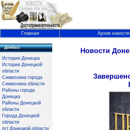
Главная
Архив новосте
Донбасс
Новости Доне
История Донецка
История Донецкой
области
Завершено
Символика города
Символика области
Районы города
Донецка
Районы Донецкой
области
Города Донецкой
области
пгт Донецкой области