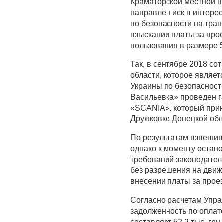
Краматорской местной п
направлен иск в интере
по безопасности на тран
взыскании платы за про
пользования в размере 5
Так, в сентябре 2018 с
области, которое являе
Украины по безопасности
Васильевка» проведен г
«SCANIA», который прин
Дружковке Донецкой обл
По результатам взвешив
однако к моменту остан
требований законодател
без разрешения на движ
внесении платы за прое
Согласно расчетам Упра
задолженность по оплат
составляет 52,2 тыс. гр