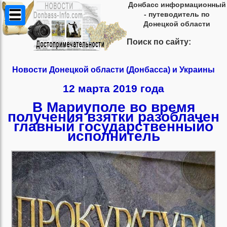
Донбасс информационный
- путеводитель по
Донецкой области
Поиск по сайту:
Новости Донецкой области (Донбасса) и Украины
12 марта 2019 года
В Мариуполе во время
получения взятки разоблачен
главный государственныйо
исполнитель