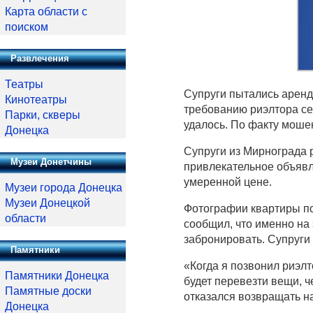
Карта области с
поиском
Развлечения
Театры
Супруги пытались аренд
Кинотеатры
требованию риэлтора сем
Парки, скверы
удалось. По факту моше
Донецка
Супруги из Мирнограда 
Музеи Донетчины
привлекательное объявл
умеренной цене.
Музеи города Донецка
Музеи Донецкой
Фотографии квартиры по
области
сообщил, что именно на
забронировать. Супруги 
Памятники
«Когда я позвонил риэлт
Памятники Донецка
будет перевезти вещи, ч
Памятные доски
отказался возвращать на
Донецка