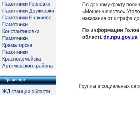
Памятники Горловки
По данному факту полице
Памятники Дружковки
«Мошенничество» Уголов
Памятники Енакиево
наказание от штрафа до 
Памятники
По информации Головно
Константиновки
області.
dn.npu.gov.ua
Памятники
Краматорска
Памятники
Красноармейска
Артемовского района
Транспорт
Группы в социальных сет
ЖД станции области