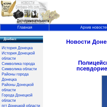
Главная
Архив новосте
Донбасс
Новости Доне
История Донецка
История Донецкой
области
Полицейс
Символика города
псевдорие
Символика области
Районы города
Донецка
Районы Донецкой
области
Города Донецкой
области
пгт Донецкой области