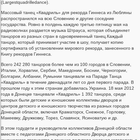
(Largestquadrilledance).
Массовый танец «Квадриль» для рекорда Гиннеса из Любляны
распространился на всю Словению и другие соседние
государства. Ровно в полдень каждую третью пятницу мая на
радиоволнах раздается музыка Штрауса, которая объединяет
танцоров из разных стран в одновременный танец.Каждый
танцор, который принимает участие в шоу, получает копию
сертификата об установлении мирового рекорда, занесенного в
Книгу рекордов Гиннеса.
Всего 242 280 танцоров более чем из 100 городов в Словении,
Италии, Хорватии, Сербии, Македонии, Боснии, Черногории,
Болгарии, Албании, Румынии танцевали на Параде Танца
«Квадриль» в течение двенадцати лет со дня первого парада. В
прошлом году к этим странам добавилась Украина. 18 мая 2012
года в Донецке танцевали «Квадриль» 1 392 танцора, среди
которых были детские и юношеские коллективы дворцов и
центров детского и юношеского творчества из разных городов
Донецкой области, включая Краматорск, Снежное, Горловку,
Макеевку, Дружковку, Торез, Славянск, Ясиноватую и др.
В этом годудети и руководители коллективов Донецкой области
вместе с педагогами Донецкого областного Дворца детского и
юношеского творчества в течение полутора месяцев готовились к