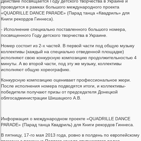
Действие посвящается Году детского творчества в Украине и
проводится в рамках большого международного проекта
«QUADRILLE DANCE PARADE» (Парад танца «Квадриль» для
Книги рекордов Гиннеса).
- Исполнение специально поставленного большого номера,
посвященного Году детского творчества в Украине.
Номер состоит из 2-х частей. В первой части под общую музыку
коллективы (каждый на специально отведенной площадке)
исполняют свою конкурсную композицию продолжительностью 4
минуты. А во второй части, под эту же музыку, коллективы
исполняют общую хореографию.
Конкурсную композицию оценивает профессиональное жюри.
После исполнения номера подводятся итоги, и коллективы-
победители получают призы от председателя Донецкой
облгосадминистрации Шишацкого А.В.
Информация о международном проекте «QUADRILLE DANCE
PARADE» (Парад танца Квадриль) для Книги рекордов Гиннеса.
В пятницу, 17-го мая 2013 года, ровно в полдень по европейскому
времени с помощью Первого канала спутникового радио