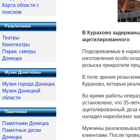
Карта области с
поиском
Развлечения
В Курахово задержаны
Театры
ацетилированного
Кинотеатры
Парки, скверы
Подозреваемые в наркоб
Донецка
изготовления особо опа
розыска прекратили про
Музеи Донетчины
В поле зрения розыскни
Музеи города Донецка
Курахово, которые реал
Музеи Донецкой
Во время работы опера
области
установлено, что 35-лет
ацетилированный, доза 
Памятники
наладил наркобизнес кан
Памятники Донецка
Мужчины реализовывали
Памятные доски
клиентами. После прове
Донецка