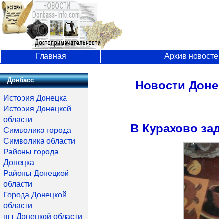
Главная
Архив новосте
Донбасс
Новости Доне
История Донецка
История Донецкой
области
В Курахово за
Символика города
Символика области
Районы города
Донецка
Районы Донецкой
области
Города Донецкой
области
пгт Донецкой области