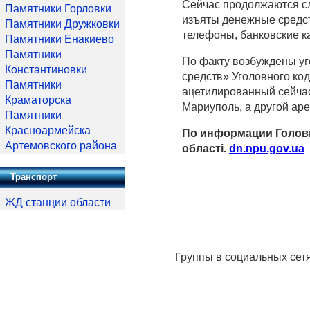
Сейчас продолжаются с
Памятники Горловки
изъяты денежные средст
Памятники Дружковки
телефоны, банковские к
Памятники Енакиево
Памятники
По факту возбуждены уг
Константиновки
средств» Уголовного ко
Памятники
ацетилированный сейчас
Краматорска
Мариуполь, а другой аре
Памятники
Красноармейска
По информации Головно
Артемовского района
області.
dn.npu.gov.ua
Транспорт
ЖД станции области
Группы в социальных сет