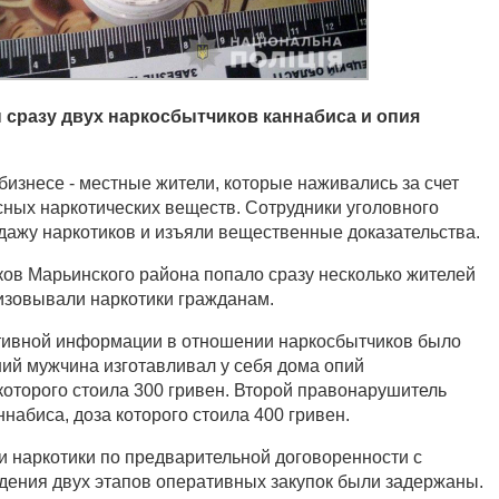
 сразу двух наркосбытчиков каннабиса и опия
изнесе - местные жители, которые наживались за счет
сных наркотических веществ. Сотрудники уголовного
дажу наркотиков и изъяли вещественные доказательства.
ков Марьинского района попало сразу несколько жителей
изовывали наркотики гражданам.
тивной информации в отношении наркосбытчиков было
ний мужчина изготавливал у себя дома опий
которого стоила 300 гривен. Второй правонарушитель
набиса, доза которого стоила 400 гривен.
 наркотики по предварительной договоренности с
дения двух этапов оперативных закупок были задержаны.