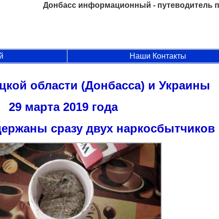
Донбасс информационный - путеводитель п
й
Наши Контакты
цкой области (Донбасса) и Украины
29 марта 2019 года
держаны сразу двух наркосбытчиков