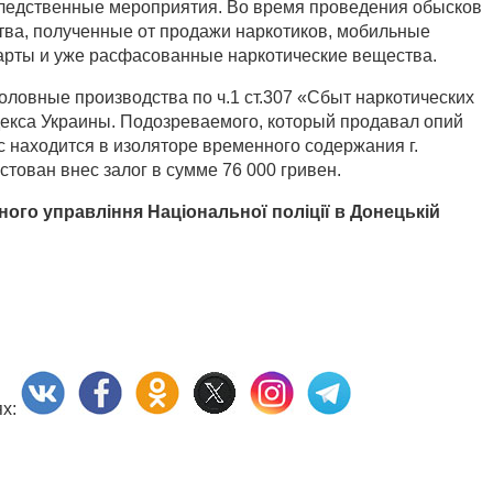
ледственные мероприятия. Во время проведения обысков
ва, полученные от продажи наркотиков, мобильные
арты и уже расфасованные наркотические вещества.
оловные производства по ч.1 ст.307 «Сбыт наркотических
декса Украины. Подозреваемого, который продавал опий
 находится в изоляторе временного содержания г.
стован внес залог в сумме 76 000 гривен.
го управління Національної поліції в Донецькій
ях: