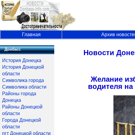
Главная
Архив новосте
Донбасс
Новости Доне
История Донецка
История Донецкой
области
Желание из
Символика города
водителя на
Символика области
Районы города
Донецка
Районы Донецкой
области
Города Донецкой
области
пгт Донецкой области