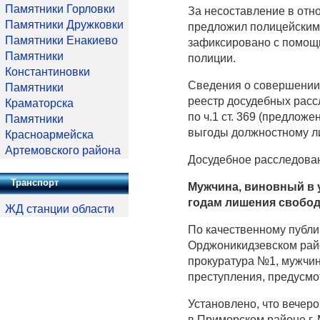
Памятники Горловки
За несоставление в отн
Памятники Дружковки
предложил полицейским 
Памятники Енакиево
зафиксировано с помощь
Памятники
полиции.
Константиновки
Сведения о совершении 
Памятники
реестр досудебных рас
Краматорска
по ч.1 ст. 369 (предло
Памятники
выгоды должностному ли
Красноармейска
Артемовского района
Досудебное расследова
Транспорт
Мужчина, виновный в 
годам лишения свобо
ЖД станции области
По качественному публи
Орджоникидзевском райо
прокуратура №1, мужчи
преступления, предусмот
Установлено, что вечер
в Приморском районе г. 