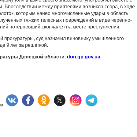
и. Впоследствии между приятелями возникла ссора, в ходе
молоток, которым нанес многочисленные удары в область
олученных тяжких телесных повреждений в виде черепно-
тний потерпевший скончался на месте преступления.
й прокуратуры, суд назначил виновнику умышленного
де 9 лет за решеткой.
ратуры Донецкой области.
don.gp.gov.ua
ях: