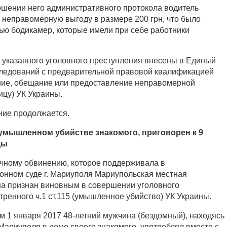
ошении него административного протокола водитель
неправомерную выгоду в размере 200 грн, что было
ю бодикамер, которые имели при себе работники
указанного уголовного преступления внесены в Единый
следований с предварительной правовой квалификацией
жение, обещание или предоставление неправомерной
цу) УК Украины.
ние продолжается.
умышленном убийстве знакомого, приговорен к 9
ды
чному обвинению, которое поддерживала в
нном суде г. Мариуполя Мариупольская местная
на признан виновным в совершении уголовного
ренного ч.1 ст.115 (умышленное убийство) УК Украины.
ом 1 января 2017 48-летний мужчина (бездомный), находясь
Мариуполя в доме своего знакомого, употреблял вместе с