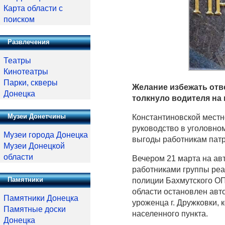
Карта области с
поиском
Развлечения
Театры
Кинотеатры
Парки, скверы
Желание избежать отв
Донецка
толкнуло водителя на
Музеи Донетчины
Константиновской местн
руководство в уголовно
Музеи города Донецка
выгоды работникам патр
Музеи Донецкой
области
Вечером 21 марта на а
работниками группы реа
Памятники
полиции Бахмутского О
области остановлен авто
Памятники Донецка
уроженца г. Дружковки, 
Памятные доски
населенного пункта.
Донецка