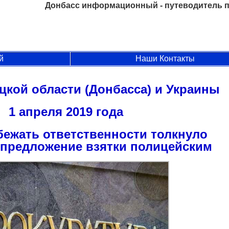
Донбасс информационный - путеводитель п
й
Наши Контакты
цкой области (Донбасса) и Украины
1 апреля 2019 года
бежать ответственности толкнуло
 предложение взятки полицейским