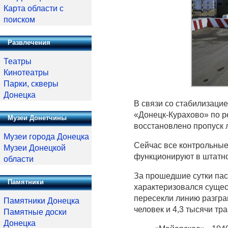
Карта области с
поиском
Развлечения
Театры
Кинотеатры
Парки, скверы
Донецка
В связи со стабилизаци
«Донецк-Курахово» по р
Музеи Донетчины
восстановлено пропуск 
Музеи города Донецка
Сейчас все контрольные
Музеи Донецкой
функционируют в штатн
области
За прошедшие сутки па
Памятники
характеризовался сущес
пересекли линию разгра
Памятники Донецка
человек и 4,3 тысячи тр
Памятные доски
Донецка