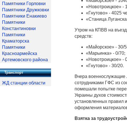
«Майорское» - 1040
Памятники Горловки
«Новотроицкое» - 1
Памятники Дружковки
«Гнутово» - 4025 ч
Памятники Енакиево
«Станица Луганская
Памятники
Константиновки
Утром на КПВВ на въезд
Памятники
средств:
Краматорска
«Майорское» - 30/5
Памятники
«Марьинка» - 0/70;
Красноармейска
«Новотроицкое» - 0
Артемовского района
«Гнутово» - 30/20.
Транспорт
Вчера военнослужащие Л
сотрудниками ГФС из со
ЖД станции области
помешали попытке пере
Украины духов стоимост
установленных правил 
оформления материалов
Взятка за трудоустро