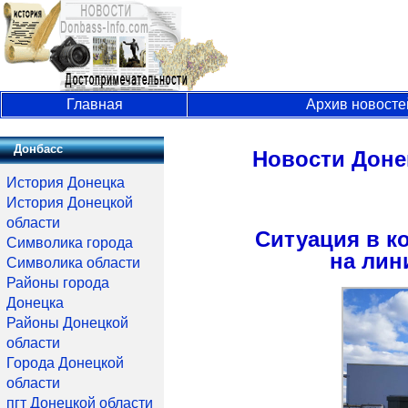
Главная
Архив новосте
Донбасс
Новости Доне
История Донецка
История Донецкой
области
Ситуация в к
Символика города
на лин
Символика области
Районы города
Донецка
Районы Донецкой
области
Города Донецкой
области
пгт Донецкой области