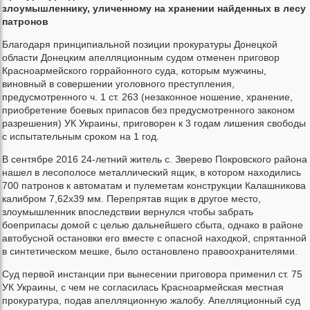
злоумышленнику, уличенному на хранении найденных в лесу
патронов
Благодаря принципиальной позиции прокуратуры Донецкой
области Донецким апелляционным судом отменен приговор
Красноармейского горрайонного суда, которым мужчины,
виновный в совершении уголовного преступления,
предусмотренного ч. 1 ст. 263 (незаконное ношение, хранение,
приобретение боевых припасов без предусмотренного законом
разрешения) УК Украины, приговорен к 3 годам лишения свободы
с испытательным сроком на 1 год.
В сентябре 2016 24-летний житель с. Зверево Покровского района
нашел в лесополосе металлический ящик, в котором находились
700 патронов к автоматам и пулеметам конструкции Калашникова
калибром 7,62х39 мм. Перепрятав ящик в другое место,
злоумышленник впоследствии вернулся чтобы забрать
боеприпасы домой с целью дальнейшего сбыта, однако в районе
автобусной остановки его вместе с опасной находкой, спрятанной
в синтетическом мешке, было остановлено правоохранителями.
Суд первой инстанции при вынесении приговора применил ст. 75
УК Украины, с чем не согласилась Красноармейская местная
прокуратура, подав апелляционную жалобу. Апелляционный суд