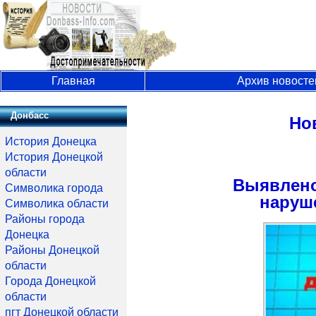
Главная
Архив новосте
Донбасс
Но
История Донецка
История Донецкой
области
Выявлено
Символика города
наруш
Символика области
Районы города
Донецка
Районы Донецкой
области
Города Донецкой
области
пгт Донецкой области