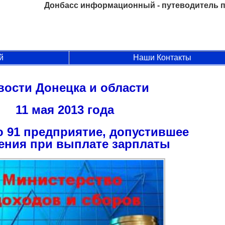
Донбасс информационный - путеводитель п
й
Наши Контакты
вости Донецка и области
11 мая 2013 года
 91 предприятие, допустившее
ения при выплате зарплаты