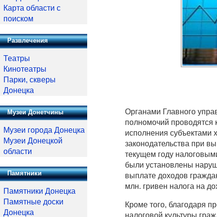
Карта области с
поиском
Развлечения
Театры
Кинотеатры
Парки, скверы
Донецка
Органами Главного упра
Музеи Донетчины
полномочий проводятся 
Музеи города Донецка
исполнения субъектами 
Музеи Донецкой
законодательства при вы
области
текущем году налоговым
были установлены наруш
Памятники
выплате доходов граждан
млн. гривен налога на д
Памятники Донецка
Памятные доски
Кроме того, благодаря п
Донецка
налоговой культуры граж