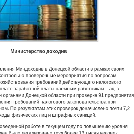
Министерство доходив
вления Миндоходив в Донецкой области в рамках своих
контрольно-проверочные мероприятия по вопросам
хозяйствования требований действующего налогового
плате заработной платы наемным работникам. Так, в
и органами Донецкой области при проверке 91 предприятия
ения требований налогового законодательства при
ам. По результатам этих проверок доначислено почти 7,2
оходы физических лиц и штрафных санкций.
роведенной работе в текущем году по повышению уровня
дан было легализовано труд более 13 тысяч человек,