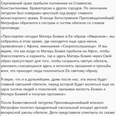
Сергиевский храм прибыли паломники из Славянска,
Константиновки, Краматорска и других городов. По окончании
литургии был совершен крестный ход вокруг главного
монастырского храма. В конце богослужения Преосвященнейший
Митрофан обратился к сестрам и гостям обители со словом
проповеди:
«Прославляя сегодня Матерь Божию в Ее образе «Иверском», мы
собрались в этом храме, где находится еще одна икона,
привезённая с Афона, именуемая «Скоропослушница». И мы
верим, что как когда-то Матерь Божия прибыла на Афон, чтобы
благословлять и охранять, так и здесь Матерь Божия через Свой
образ присутствует для того, чтобы сохранять святую обитель,
умножать спасающихся здесь и исполнять прошения и просьбы
всех, кто приходит сюда поклониться Ее святому образу.
Я верю, что и в дальнейшем, даже после нас, эта икона будет
главной святыней обители, перед которой будет молиться еще не
одна тысяча людей и поколений, призывая милость Божию и
Матери Божией и получая просимое».
После Божественной литургии Преосвященнейший епископ
Митрофан посетил праздничный пасхальный концерт детской
воскресной школы обители. Дети представили спектакль по сказке