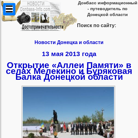
Донбасс информационный
- путеводитель по
Донецкой области
Поиск по сайту:
Новости Донецка и области
13 мая 2013 года
Открытие «Аллеи Памяти» в
селах Мелекино и Буряковая
Балка Донецкой области