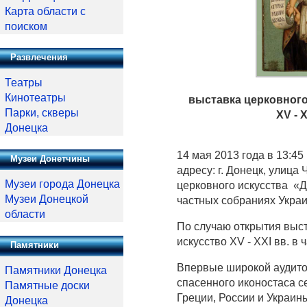
Карта области с
поиском
Развлечения
Театры
Кинотеатры
выставка церковного
Парки, скверы
XV - 
Донецка
14 мая 2013 года в 13:4
Музеи Донетчины
адресу: г. Донецк, улица
Музеи города Донецка
церковного искусства «Д
Музеи Донецкой
частных собраниях Укра
области
По случаю открытия выст
искусство XV - XXI вв. 
Памятники
Впервые широкой аудито
Памятники Донецка
спасенного иконостаса с
Памятные доски
Греции, России и Украин
Донецка