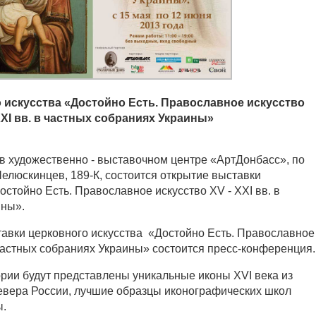
 искусства «Достойно Есть. Православное искусство
XXI вв. в частных собраниях Украины»
5 в художественно - выставочном центре «АртДонбасс», по
 Челюскинцев, 189-К, состоится открытие выставки
остойно Есть. Православное искусство XV - XXI вв. в
ины».
авки церковного искусства «Достойно Есть. Православное
в частных собраниях Украины» состоится пресс-конференция.
рии будут представлены уникальные иконы XVI века из
евера России, лучшие образцы иконографических школ
ы.