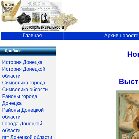
Главная
Архив новосте
Донбасс
Но
История Донецка
История Донецкой
области
Выст
Символика города
Символика области
Районы города
Донецка
Районы Донецкой
области
Города Донецкой
области
пгт Донецкой области