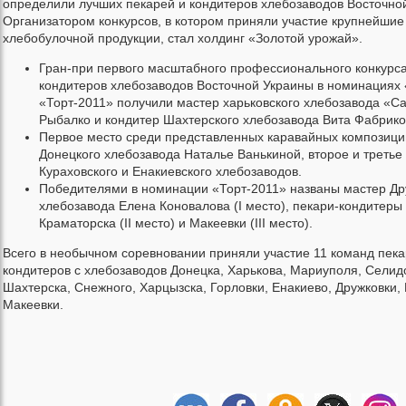
определили лучших пекарей и кондитеров хлебозаводов Восточно
Организатором конкурсов, в котором приняли участие крупнейшие
хлебобулочной продукции, стал холдинг «Золотой урожай».
Гран-при первого масштабного профессионального конкурса
кондитеров хлебозаводов Восточной Украины в номинациях 
«Торт-2011» получили мастер харьковского хлебозавода «С
Рыбалко и кондитер Шахтерского хлебозавода Вита Фабрико
Первое место среди представленных каравайных композици
Донецкого хлебозавода Наталье Ванькиной, второе и третье
Кураховского и Енакиевского хлебозаводов.
Победителями в номинации «Торт-2011» названы мастер Др
хлебозавода Елена Коновалова (I место), пекари-кондитеры
Краматорска (II место) и Макеевки (III место).
Всего в необычном соревновании приняли участие 11 команд пека
кондитеров с хлебозаводов Донецка, Харькова, Мариуполя, Селидо
Шахтерска, Снежного, Харцызска, Горловки, Енакиево, Дружковки,
Макеевки.