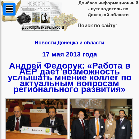
Донбасс информационный
- путеводитель по
Донецкой области
Поиск по сайту:
Новости Донецка и области
17 мая 2013 года
Андрей Федорук: «Работа в
АЕР дает возможность
услышать мнение коллег по
актуальным вопросам
регионального развития»