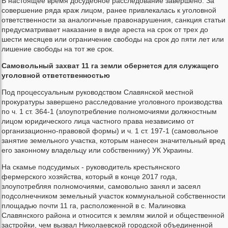
В настоящее время досудебное расследование завершено. За
совершение ряда краж лицом, ранее привлекалась к уголовной
ответственности за аналогичные правонарушения, санкция статьи
предусматривает наказание в виде ареста на срок от трех до
шести месяцев или ограничение свободы на срок до пяти лет или
лишение свободы на тот же срок.
Самовольный захват 11 га земли обернется для служащего
уголовной ответственностью
Под процессуальным руководством Славянской местной
прокуратуры завершено расследование уголовного производства
по ч. 1 ст. 364-1 (злоупотребление полномочиями должностным
лицом юридического лица частного права независимо от
организационно-правовой формы) и ч. 1 ст. 197-1 (самовольное
занятие земельного участка, которым нанесен значительный вред
его законному владельцу или собственнику) УК Украины.
На скамье подсудимых - руководитель крестьянского
фермерского хозяйства, который в конце 2017 года,
злоупотребляя полномочиями, самовольно занял и засеял
подсолнечником земельный участок коммунальной собственности
площадью почти 11 га, расположенной в с. Малиновка
Славянского района и относится к землям жилой и общественной
застройки, чем вызвал Николаевской городской объединенной