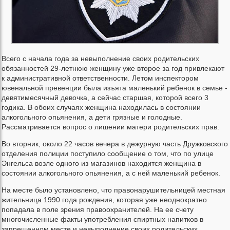
Всего с начала года за невыполнение своих родительских
обязанностей 29-летнюю женщину уже второе за год привлекают
к административной ответственности. Летом инспектором
ювенальной превенции была изъята маленький ребенок в семье -
девятимесячный девочка, а сейчас старшая, которой всего 3
годика. В обоих случаях женщина находилась в состоянии
алкогольного опьянения, а дети грязные и голодные.
Рассматривается вопрос о лишении матери родительских прав.
Во вторник, около 22 часов вечера в дежурную часть Дружковского
отделения полиции поступило сообщение о том, что по улице
Энгельса возле одного из магазинов находится женщина в
состоянии алкогольного опьянения, а с ней маленький ребенок.
На месте было установлено, что правонарушительницей местная
жительница 1990 года рождения, которая уже неоднократно
попадала в поле зрения правоохранителей. На ее счету
многочисленные факты употребления спиртных напитков в
запрещенном месте и невыполнение своих родительских