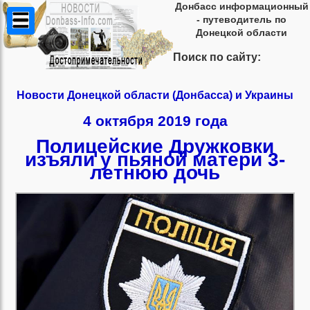
Донбасс информационный
- путеводитель по
Донецкой области
Поиск по сайту:
Новости Донецкой области (Донбасса) и Украины
4 октября 2019 года
Полицейские Дружковки
изъяли у пьяной матери 3-
летнюю дочь