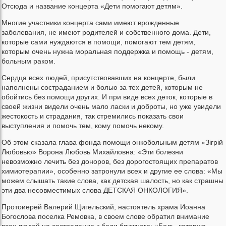
Отсюда и название концерта «Дети помогают детям».
Многие участники концерта сами имеют врожденные
заболевания, не имеют родителей и собственного дома. Дети,
которые сами нуждаются в помощи, помогают тем детям,
которым очень нужна моральная поддержка и помощь - детям,
больным раком.
Сердца всех людей, присутствовавших на концерте, были
наполнены состраданием и болью за тех детей, которым не
обойтись без помощи других. И при виде всех деток, которые в
своей жизни видели очень мало ласки и доброты, но уже увидели
жестокость и страдания, так стремились показать свои
выступления и помочь тем, кому помочь некому.
Об этом сказала глава фонда помощи онкобольным детям «Зiгрiй
Любовью» Ворона Любовь Михайловна: «Эти болезни
невозможно лечить без доноров, без дорогостоящих препаратов
химиотерапии», особенно затронули всех и другие ее слова: «Мы
можем слышать такие слова, как детская шалость, но как страшны
эти два несовместимых слова ДЕТСКАЯ ОНКОЛОГИЯ».
Протоиерей Валерий Щигельский, настоятель храма Иоанна
Богослова поселка Ремовка, в своем слове обратил внимание