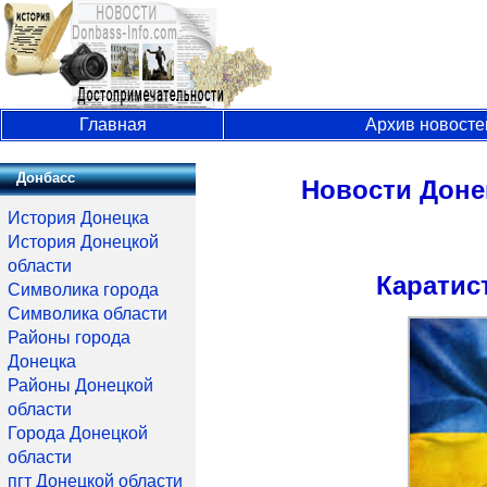
Главная
Архив новосте
Донбасс
Новости Доне
История Донецка
История Донецкой
области
Каратис
Символика города
Символика области
Районы города
Донецка
Районы Донецкой
области
Города Донецкой
области
пгт Донецкой области