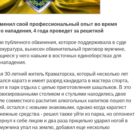
именил свой профессиональный опыт во время
 нападения, 4 года проведет за решеткой
и публичного обвинения, которое поддерживала в суде
окуратура, вынесен обвинительный приговор мужчине,
иеся у него навыки в восточных единоборствах для
 нападения.
ая 30-летний житель Краматорска, который несколько лет
лся каратэ и имеет разряд кандидата в мастера спорта,
ел в парк отдыха с целью приготовления шашлыков. В это
овизированными столиком и стульями находились двое
сле совместного распития алкогольных напитков пошел по
ний, остался с новыми знакомыми, однако когда каратист
енежные средства - решил также уйти из парка, но оппонент
вернул к себе лицом и два раза прицельно ударил ногой в
ак мужчина упал на землю, добавил еще несколько