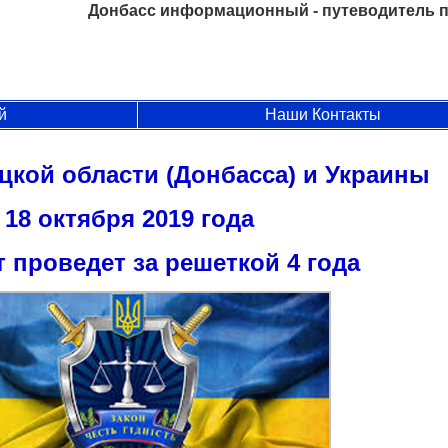
Донбасс информационный - путеводитель п
й
Наши Контакты
цкой области (Донбасса) и Украины
18 октября 2019 года
т проведет за решеткой 4 года