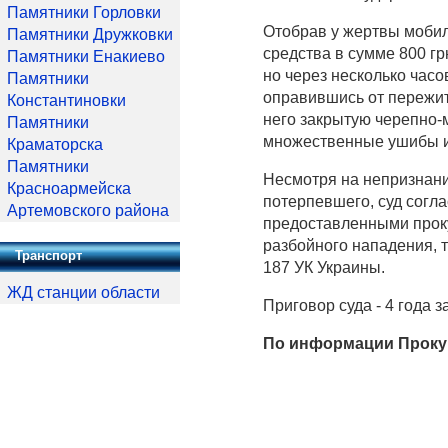
Памятники Горловки
Отобрав у жертвы мобил
Памятники Дружковки
средства в сумме 800 гр
Памятники Енакиево
но через несколько часо
Памятники
оправившись от пережит
Константиновки
него закрытую черепно-м
Памятники
множественные ушибы и
Краматорска
Памятники
Несмотря на непризнан
Красноармейска
потерпевшего, суд согл
Артемовского района
предоставленными проку
разбойного нападения, т
Транспорт
187 УК Украины.
ЖД станции области
Приговор суда - 4 года з
По информации Проку