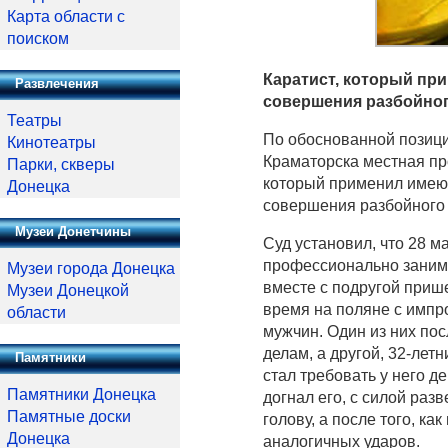
Карта области с
поиском
Каратист, который пр
Развлечения
совершения разбойного
Театры
По обоснованной позици
Кинотеатры
Краматорска местная пр
Парки, скверы
который применил имеющ
Донецка
совершения разбойного
Музеи Донетчины
Суд установил, что 28 м
профессионально занима
Музеи города Донецка
вместе с подругой приш
Музеи Донецкой
время на поляне с импр
области
мужчин. Один из них по
делам, а другой, 32-лет
Памятники
стал требовать у него д
Памятники Донецка
догнал его, с силой раз
Памятные доски
голову, а после того, к
Донецка
аналогичных ударов.