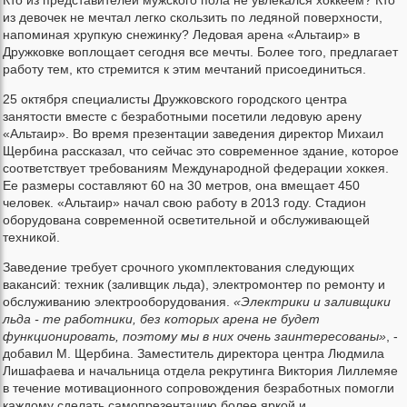
Кто из представителей мужского пола не увлекался хоккеем? Кто
из девочек не мечтал легко скользить по ледяной поверхности,
напоминая хрупкую снежинку? Ледовая арена «Альтаир» в
Дружковке воплощает сегодня все мечты. Более того, предлагает
работу тем, кто стремится к этим мечтаний присоединиться.
25 октября специалисты Дружковского городского центра
занятости вместе с безработными посетили ледовую арену
«Альтаир». Во время презентации заведения директор Михаил
Щербина рассказал, что сейчас это современное здание, которое
соответствует требованиям Международной федерации хоккея.
Ее размеры составляют 60 на 30 метров, она вмещает 450
человек. «Альтаир» начал свою работу в 2013 году. Стадион
оборудована современной осветительной и обслуживающей
техникой.
Заведение требует срочного укомплектования следующих
вакансий: техник (заливщик льда), электромонтер по ремонту и
обслуживанию электрооборудования.
«Электрики и заливщики
льда - те работники, без которых арена не будет
функционировать, поэтому мы в них очень заинтересованы»
, -
добавил М. Щербина. Заместитель директора центра Людмила
Лишафаева и начальница отдела рекрутинга Виктория Лиллемяе
в течение мотивационного сопровождения безработных помогли
каждому сделать самопрезентацию более яркой и